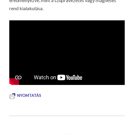
eredményezve, mint a szupravezetés vagy mágneses
rend kialakulása.
NYOMTATÁS