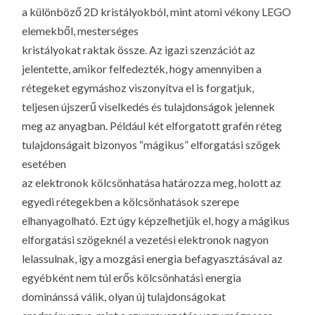
a különböző 2D kristályokból, mint atomi vékony LEGO
elemekből, mesterséges
kristályokat raktak össze. Az igazi szenzációt az
jelentette, amikor felfedezték, hogy amennyiben a
rétegeket egymáshoz viszonyítva el is forgatjuk,
teljesen újszerű viselkedés és tulajdonságok jelennek
meg az anyagban. Például két elforgatott grafén réteg
tulajdonságait bizonyos “mágikus” elforgatási szögek
esetében
az elektronok kölcsönhatása határozza meg, holott az
egyedi rétegekben a kölcsönhatások szerepe
elhanyagolható. Ezt úgy képzelhetjük el, hogy a mágikus
elforgatási szögeknél a vezetési elektronok nagyon
lelassulnak, igy a mozgási energia befagyasztásával az
egyébként nem túl erős kölcsönhatási energia
dominánssá válik, olyan új tulajdonságokat