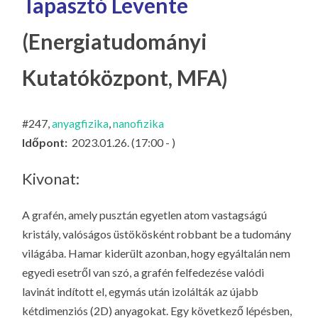
Tapasztó Levente
LA
G
(Energiatudományi
O
KI
Kutatóközpont, MFA)
G
#247,
anyagfizika
,
nanofizika
Időpont:
2023.01.26. (17:00 - )
Kivonat:
A grafén, amely pusztán egyetlen atom vastagságú
kristály, valóságos üstökösként robbant be a tudomány
világába. Hamar kiderült azonban, hogy egyáltalán nem
egyedi esetről van szó, a grafén felfedezése valódi
lavinát indított el, egymás után izolálták az újabb
kétdimenziós (2D) anyagokat. Egy következő lépésben,