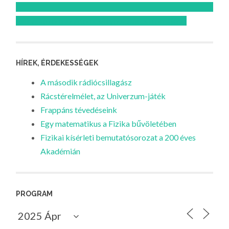
Feliratkozom az Atomcsill youtube csatornájára!
HÍREK, ÉRDEKESSÉGEK
A második rádiócsillagász
Rácstérelmélet, az Univerzum-játék
Frappáns tévedéseink
Egy matematikus a Fizika bűvöletében
Fizikai kísérleti bemutatósorozat a 200 éves
Akadémián
PROGRAM