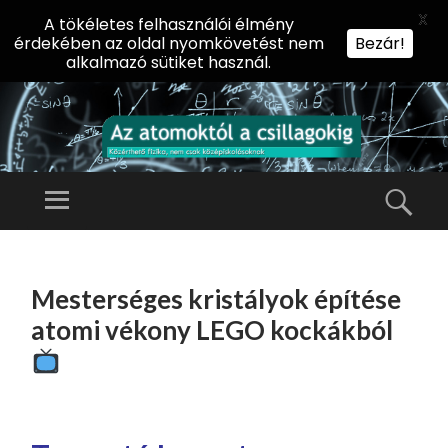
X
A tökéletes felhasználói élmény
érdekében az oldal nyomkövetést nem
Bezár!
alkalmazó sütiket használ.
AZ
AT
Menü
Kere
O
Előadássorozat
M
középiskolásoknak
TOVÁBB
O
A
az ELTE
Mesterséges kristályok építése
KT
TARTALOMHOZ
Természettudományi
Ó
atomi vékony LEGO kockákból
Kar Fizikai
L
Intézetében
A
CS
IL