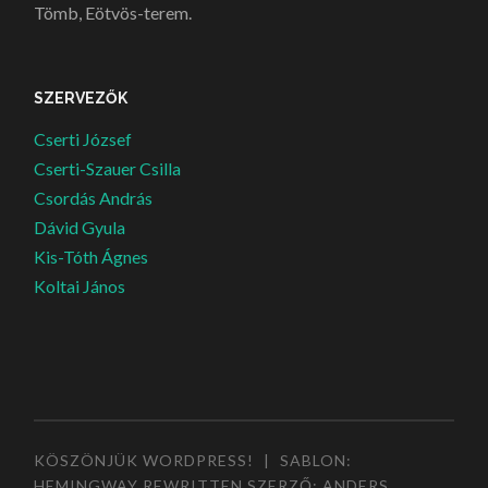
Tömb, Eötvös-terem.
SZERVEZŐK
Cserti József
Cserti-Szauer Csilla
Csordás András
Dávid Gyula
Kis-Tóth Ágnes
Koltai János
KÖSZÖNJÜK WORDPRESS!
|
SABLON:
HEMINGWAY REWRITTEN SZERZŐ:
ANDERS