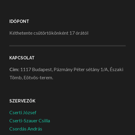
IDŐPONT
Kéthetente csütörtökönként 17 órától
KAPCSOLAT
Cím:
1117 Budapest, Pázmány Péter sétány 1/A, Északi
Tömb, Eötvös-terem.
SZERVEZŐK
Cserti József
Cserti-Szauer Csilla
Csordás András