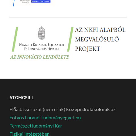
ATOMCSILL
Előadássorozat (nem csak)
középiskolásoknak
az
Eötvös Loránd Tudományegyetem
Természettudományi Kar
Fizikai Intézetében
.