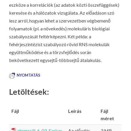
eszköze a korrelációk (az adatok közti összefüggések)
keresése és a hálózatok vizsgálata. Az előadáson szó
lesz arról, hogyan lehet a szervezetben végbemenő
folyamatok (pl. a növekedés) molekuláris biológiai
szabályozását feltérképezni. Két példa: a
fehérjeszintézist szabályozó rövid RNS molekulák
együttműködése és a törzsfejlődés során
bekövetkezett egysejtű-többsejtű átalakulás.
NYOMTATÁS
Letöltések:
Fájl
Leírás
Fájl
méret
atomcsill_6_03_Farkas
Az előadás
3 MB