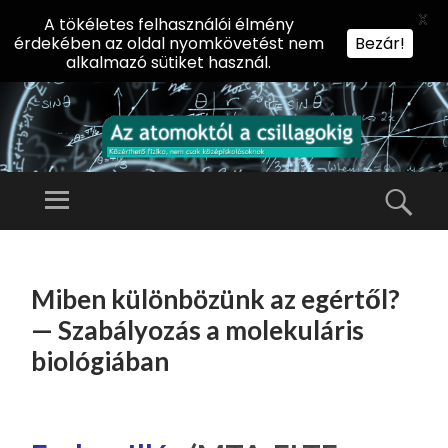
X
A tökéletes felhasználói élmény
érdekében az oldal nyomkövetést nem
Bezár!
alkalmazó sütiket használ.
AZ
AT
Menü
Kere
O
Előadássorozat
M
középiskolásoknak
TOVÁBB
O
A
az ELTE
Miben különbözünk az egértől?
KT
TARTALOMHOZ
Természettudományi
Ó
— Szabályozás a molekuláris
Kar Fizikai
L
biológiában
Intézetében
A
CS
IL