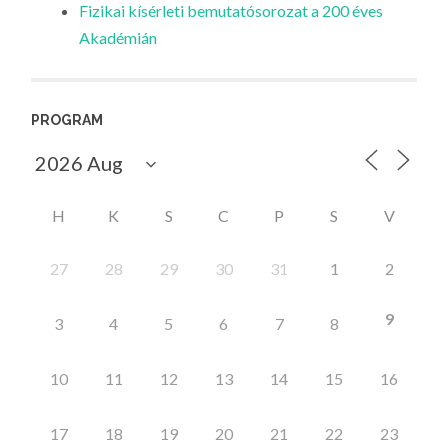
Fizikai kísérleti bemutatósorozat a 200 éves
Akadémián
PROGRAM
H
K
S
C
P
S
V
27
28
29
30
31
1
2
9
3
4
5
6
7
8
10
11
12
13
14
15
16
17
18
19
20
21
22
23