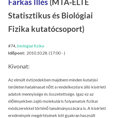
Farkas Illés
(MTA‐ELTE
LA
G
Statisztikus és Biológiai
O
KI
Fizika kutatócsoport)
G
#74,
biológiai fizika
Időpont:
2010.10.28. (17:00 - )
Kivonat:
Az elmúlt évtizedekben majdnem minden kutatási
területen hatalmasat nőtt a rendelkezésre álló kísérleti
adatok mennyisége és összetettsége. Igaz ez az
élőlényekben zajló molekuláris folyamatok fizikai
módszerekkel történő tanulmányozására is. A kísérleti
eredmények megértésének két gyakran használt