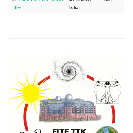
_Illes
fóliái