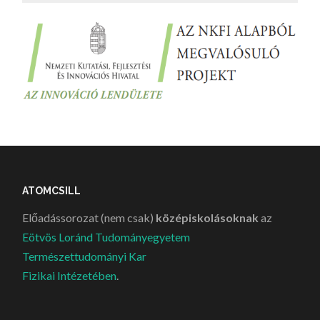
ATOMCSILL
Előadássorozat (nem csak)
középiskolásoknak
az
Eötvös Loránd Tudományegyetem
Természettudományi Kar
Fizikai Intézetében
.