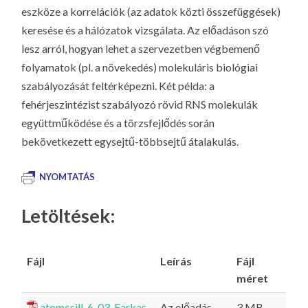
eszköze a korrelációk (az adatok közti összefüggések)
keresése és a hálózatok vizsgálata. Az előadáson szó
lesz arról, hogyan lehet a szervezetben végbemenő
folyamatok (pl. a növekedés) molekuláris biológiai
szabályozását feltérképezni. Két példa: a
fehérjeszintézist szabályozó rövid RNS molekulák
együttműködése és a törzsfejlődés során
bekövetkezett egysejtű-többsejtű átalakulás.
NYOMTATÁS
Letöltések:
Fájl
Leírás
Fájl
méret
atomcsill_6_03_Farkas
Az előadás
3 MB