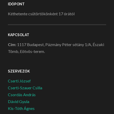
IDŐPONT
Kéthetente csütörtökönként 17 órától
KAPCSOLAT
Cím:
1117 Budapest, Pázmány Péter sétány 1/A, Északi
Tömb, Eötvös-terem.
SZERVEZŐK
Cserti József
Cserti-Szauer Csilla
Csordás András
Dávid Gyula
Kis-Tóth Ágnes