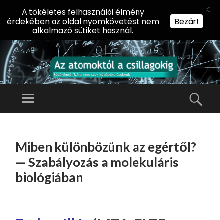
X
A tökéletes felhasználói élmény
érdekében az oldal nyomkövetést nem
Bezár!
alkalmazó sütiket használ.
AZ
AT
Menü
Kere
O
Előadássorozat
M
középiskolásoknak
TOVÁBB
O
A
az ELTE
Miben különbözünk az egértől?
KT
TARTALOMHOZ
Természettudományi
Ó
— Szabályozás a molekuláris
Kar Fizikai
L
biológiában
Intézetében
A
CS
IL