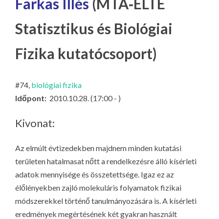
Farkas Illés
(MTA‐ELTE
LA
G
Statisztikus és Biológiai
O
KI
Fizika kutatócsoport)
G
#74,
biológiai fizika
Időpont:
2010.10.28. (17:00 - )
Kivonat:
Az elmúlt évtizedekben majdnem minden kutatási
területen hatalmasat nőtt a rendelkezésre álló kísérleti
adatok mennyisége és összetettsége. Igaz ez az
élőlényekben zajló molekuláris folyamatok fizikai
módszerekkel történő tanulmányozására is. A kísérleti
eredmények megértésének két gyakran használt