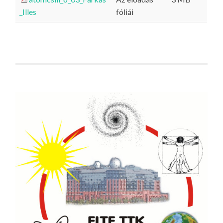
_Illes
fóliái