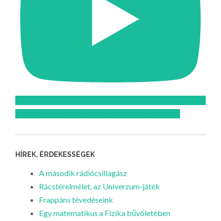
Feliratkozom az Atomcsill youtube csatornájára!
HÍREK, ÉRDEKESSÉGEK
A második rádiócsillagász
Rácstérelmélet, az Univerzum-játék
Frappáns tévedéseink
Egy matematikus a Fizika bűvöletében