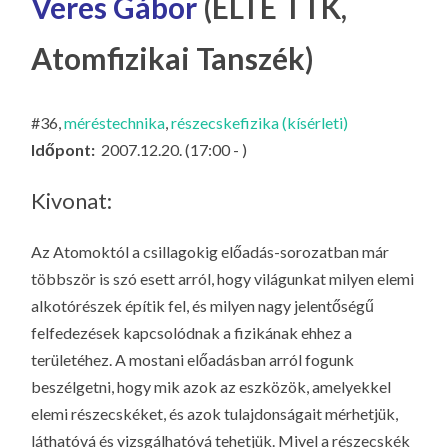
Veres Gábor
(ELTE TTK,
LA
G
Atomfizikai Tanszék)
O
KI
#36,
méréstechnika
,
részecskefizika (kísérleti)
G
Időpont:
2007.12.20. (17:00 - )
Kivonat:
Az Atomoktól a csillagokig előadás-sorozatban már
többször is szó esett arról, hogy világunkat milyen elemi
alkotórészek építik fel, és milyen nagy jelentőségű
felfedezések kapcsolódnak a fizikának ehhez a
területéhez. A mostani előadásban arról fogunk
beszélgetni, hogy mik azok az eszközök, amelyekkel
elemi részecskéket, és azok tulajdonságait mérhetjük,
láthatóvá és vizsgálhatóvá tehetjük. Mivel a részecskék