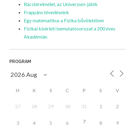
Rácstérelmélet, az Univerzum-játék
Frappáns tévedéseink
Egy matematikus a Fizika bűvöletében
Fizikai kísérleti bemutatósorozat a 200 éves
Akadémián
PROGRAM
H
K
S
C
P
S
V
27
28
29
30
31
1
2
7
3
4
5
6
8
9