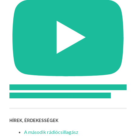
Feliratkozom az Atomcsill youtube csatornájára!
HÍREK, ÉRDEKESSÉGEK
A második rádiócsillagász