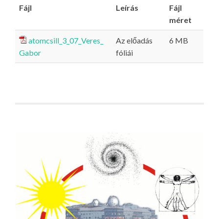
Fájl
Leírás
Fájl
méret
atomcsill_3_07_Veres_
Az előadás
6 MB
Gabor
fóliái