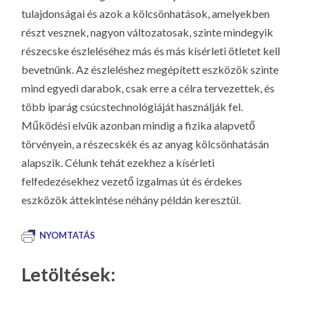
tulajdonságai és azok a kölcsönhatások, amelyekben
részt vesznek, nagyon változatosak, szinte mindegyik
részecske észleléséhez más és más kísérleti ötletet kell
bevetnünk. Az észleléshez megépített eszközök szinte
mind egyedi darabok, csak erre a célra tervezettek, és
több iparág csúcstechnológiáját használják fel.
Működési elvük azonban mindig a fizika alapvető
törvényein, a részecskék és az anyag kölcsönhatásán
alapszik. Célunk tehát ezekhez a kísérleti
felfedezésekhez vezető izgalmas út és érdekes
eszközök áttekintése néhány példán keresztül.
NYOMTATÁS
Letöltések: