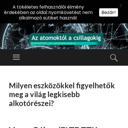
X
A tökéletes felhasználói élmény
érdekében az oldal nyomkövetést nem
Bezár!
alkalmazó sütiket használ.
AZ
AT
Menü
Kere
O
Előadássorozat
M
középiskolásoknak
TOVÁBB
O
A
az ELTE
Milyen eszközökkel figyelhetők
KT
TARTALOMHOZ
Természettudományi
Ó
meg a világ legkisebb
Kar Fizikai
L
alkotórészei?
Intézetében
A
CS
IL