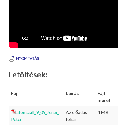
NYOMTATÁS
Letöltések:
Fájl
Leírás
Fájl
méret
atomcsill_9_09_Jenei_
Az előadás
4 MB
Peter
fóliái