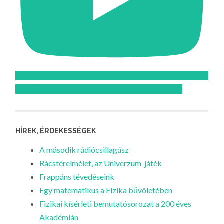
Feliratkozom az Atomcsill youtube csatornájára!
HÍREK, ÉRDEKESSÉGEK
A második rádiócsillagász
Rácstérelmélet, az Univerzum-játék
Frappáns tévedéseink
Egy matematikus a Fizika bűvöletében
Fizikai kísérleti bemutatósorozat a 200 éves
Akadémián