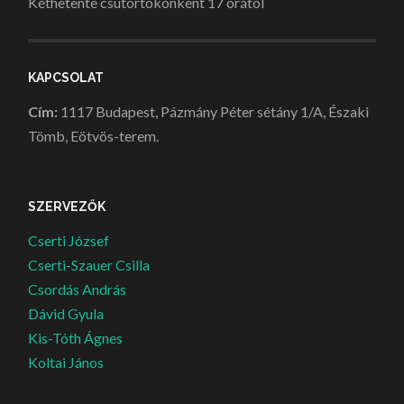
Kéthetente csütörtökönként 17 órától
KAPCSOLAT
Cím:
1117 Budapest, Pázmány Péter sétány 1/A, Északi
Tömb, Eötvös-terem.
SZERVEZŐK
Cserti József
Cserti-Szauer Csilla
Csordás András
Dávid Gyula
Kis-Tóth Ágnes
Koltai János