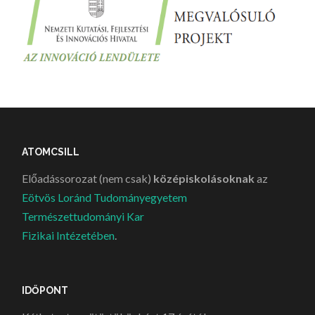
ATOMCSILL
Előadássorozat (nem csak)
középiskolásoknak
az
Eötvös Loránd Tudományegyetem
Természettudományi Kar
Fizikai Intézetében
.
IDŐPONT