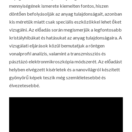
mennyiségének ismerete kiemelten fontos, hiszen
döntően befolyásolják az anyag tulajdonságait, azonban
kis méretük miatt csak speciális eszközökkel lehet őket
vizsgálni. Az előadás során megismerjük a legfontosabb
kristályhibákat és hatásukat az anyag tulajdonságaira. A
vizsgálati eljárások közül bemutatjuk a röntgen
vonalprofil analízis, valamint a transzmissziós és
pásztázó elektronmikroszkópia módszerét. Az előadást
helyben elvégzett kísérletek és a nanovilágról készített
gyönyörű képek teszik még szemléletesebbé és
élvezetesebbé.