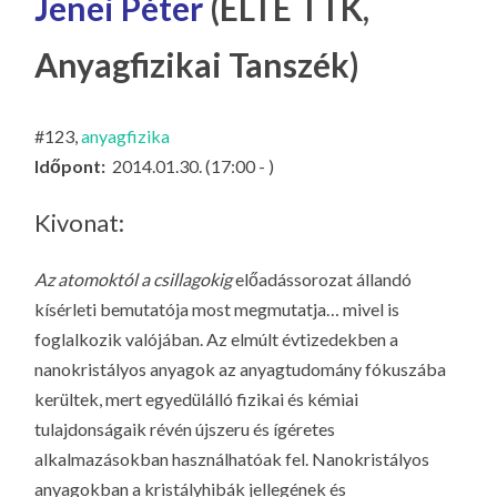
Jenei Péter
(ELTE TTK,
LA
G
Anyagfizikai Tanszék)
O
KI
#123,
anyagfizika
G
Időpont:
2014.01.30. (17:00 - )
Kivonat:
Az atomoktól a csillagokig
előadássorozat állandó
kísérleti bemutatója most megmutatja… mivel is
foglalkozik valójában. Az elmúlt évtizedekben a
nanokristályos anyagok az anyagtudomány fókuszába
kerültek, mert egyedülálló fizikai és kémiai
tulajdonságaik révén újszeru és ígéretes
alkalmazásokban használhatóak fel. Nanokristályos
anyagokban a kristályhibák jellegének és