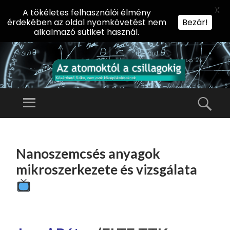
X
A tökéletes felhasználói élmény
érdekében az oldal nyomkövetést nem
Bezár!
alkalmazó sütiket használ.
AZ
AT
Menü
Kere
O
Előadássorozat
M
középiskolásoknak
TOVÁBB
O
A
az ELTE
Nanoszemcsés anyagok
KT
TARTALOMHOZ
Természettudományi
Ó
mikroszerkezete és vizsgálata
Kar Fizikai
L
Intézetében
A
CS
IL