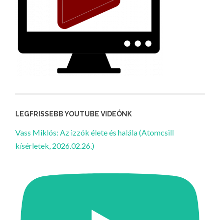
LEGFRISSEBB YOUTUBE VIDEÓNK
Vass Miklós: Az izzók élete és halála (Atomcsill
kísérletek, 2026.02.26.)