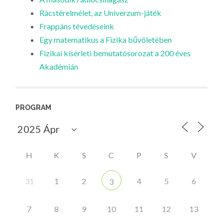
Rácstérelmélet, az Univerzum-játék
Frappáns tévedéseink
Egy matematikus a Fizika bűvöletében
Fizikai kísérleti bemutatósorozat a 200 éves
Akadémián
PROGRAM
H
K
S
C
P
S
V
31
1
2
4
5
6
3
7
8
9
10
11
12
13