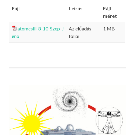
Fájl
Leírás
Fájl
méret
atomcsill_8_10_Szep_J
Az előadás
1 MB
eno
fóliái