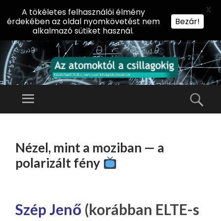
X
A tökéletes felhasználói élmény
érdekében az oldal nyomkövetést nem
Bezár!
alkalmazó sütiket használ.
AZ
AT
Menü
Kere
O
Előadássorozat
M
középiskolásoknak
TOVÁBB
O
A
az ELTE
Nézel, mint a moziban — a
KT
TARTALOMHOZ
Természettudományi
Ó
polarizált fény
Kar Fizikai
L
Intézetében
A
CS
Szép Jenő
(korábban ELTE-s
IL