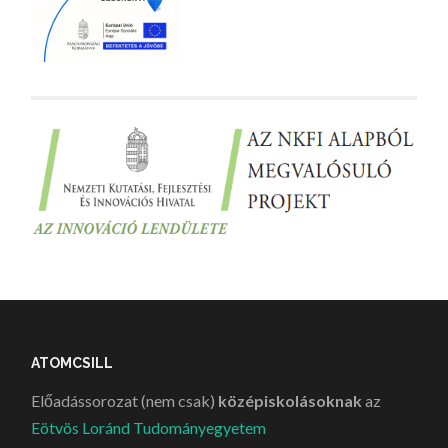
ATOMCSILL
Előadássorozat (nem csak)
középiskolásoknak
az
Eötvös Loránd Tudományegyetem