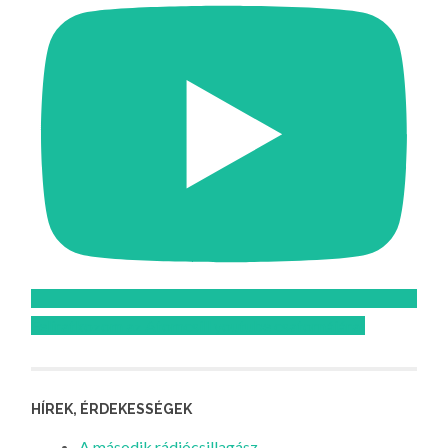
Feliratkozom az Atomcsill youtube csatornájára!
HÍREK, ÉRDEKESSÉGEK
A második rádiócsillagász