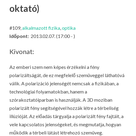
LA
oktató)
G
O
#109,
alkalmazott fizika
,
optika
KI
Időpont:
2013.02.07. (17:00 - )
G
Kivonat:
Az emberi szem nem képes érzékelni a fény
polarizáltságát, de ez megfelelő szemüveggel láthatóvá
válik. A polarizáció jelenségét nemcsak a fizikában, a
technológiai folyamatokban, hanem a
szórakoztatóiparban is használják. A 3D moziban
polarizált fény segítségével hozzák létre a térbeliség
illúzióját. Az előadás tárgyalja a polarizált fény fajtáit, a
vele kapcsolatos jelenségeket, és megmutatja, hogyan
működik a térbeli látást létrehozó szemüveg.