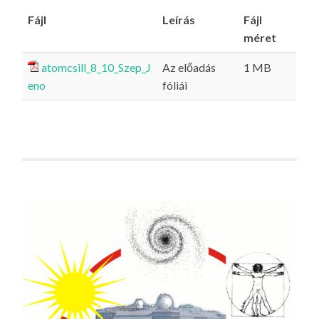
Fájl
Leírás
Fájl
méret
atomcsill_8_10_Szep_J
Az előadás
1 MB
eno
fóliái