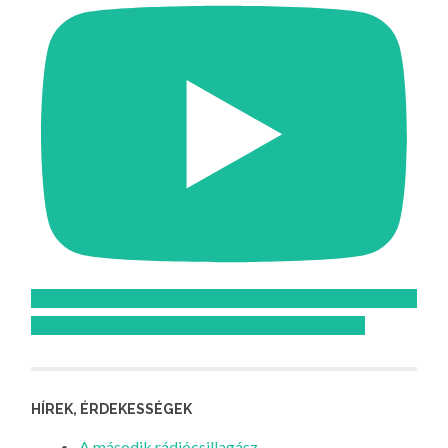
Feliratkozom az Atomcsill youtube csatornájára!
HÍREK, ÉRDEKESSÉGEK
A második rádiócsillagász