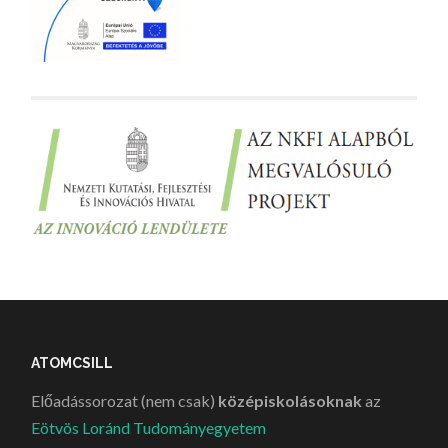
ATOMCSILL
Előadássorozat (nem csak)
középiskolásoknak
az
Eötvös Loránd Tudományegyetem