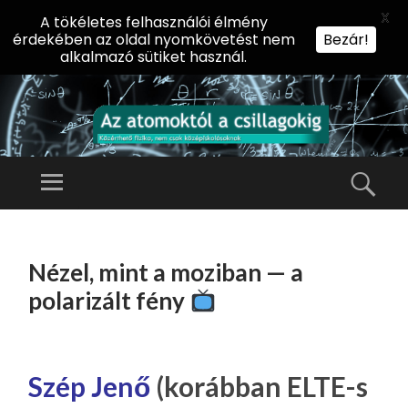
X
A tökéletes felhasználói élmény
érdekében az oldal nyomkövetést nem
Bezár!
alkalmazó sütiket használ.
AZ
AT
Menü
Kere
O
Előadássorozat
M
középiskolásoknak
TOVÁBB
O
A
az ELTE
Nézel, mint a moziban — a
KT
TARTALOMHOZ
Természettudományi
Ó
polarizált fény
Kar Fizikai
L
Intézetében
A
CS
Szép Jenő
(korábban ELTE-s
IL