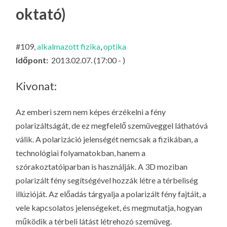
LA
oktató)
G
O
#109,
alkalmazott fizika
,
optika
KI
Időpont:
2013.02.07. (17:00 - )
G
Kivonat:
Az emberi szem nem képes érzékelni a fény
polarizáltságát, de ez megfelelő szemüveggel láthatóvá
válik. A polarizáció jelenségét nemcsak a fizikában, a
technológiai folyamatokban, hanem a
szórakoztatóiparban is használják. A 3D moziban
polarizált fény segítségével hozzák létre a térbeliség
illúzióját. Az előadás tárgyalja a polarizált fény fajtáit, a
vele kapcsolatos jelenségeket, és megmutatja, hogyan
működik a térbeli látást létrehozó szemüveg.