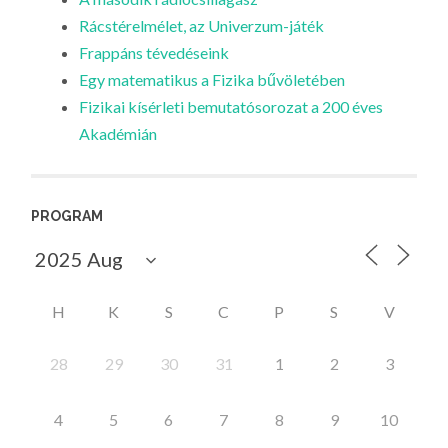
Rácstérelmélet, az Univerzum-játék
Frappáns tévedéseink
Egy matematikus a Fizika bűvöletében
Fizikai kísérleti bemutatósorozat a 200 éves
Akadémián
PROGRAM
H
K
S
C
P
S
V
28
29
30
31
1
2
3
4
5
6
7
8
9
10