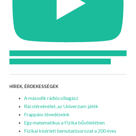
Feliratkozom az Atomcsill youtube csatornájára!
HÍREK, ÉRDEKESSÉGEK
A második rádiócsillagász
Rácstérelmélet, az Univerzum-játék
Frappáns tévedéseink
Egy matematikus a Fizika bűvöletében
Fizikai kísérleti bemutatósorozat a 200 éves