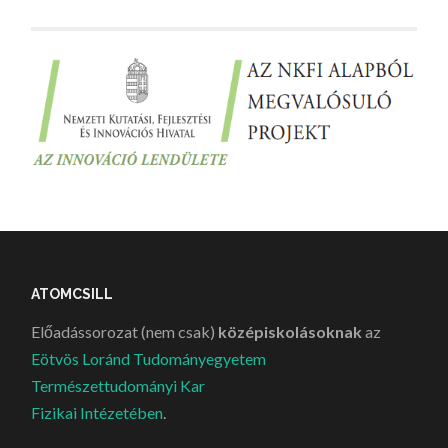
ATOMCSILL
Előadássorozat (nem csak)
középiskolásoknak
az
Eötvös Loránd Tudományegyetem
Természettudományi Kar
Fizikai Intézetében
.