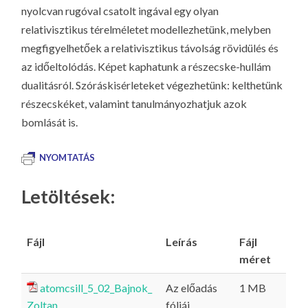
nyolcvan rugóval csatolt ingával egy olyan
relativisztikus térelméletet modellezhetünk, melyben
megfigyelhetőek a relativisztikus távolság rövidülés és
az időeltolódás. Képet kaphatunk a részecske-hullám
dualitásról. Szóráskisérleteket végezhetünk: kelthetünk
részecskéket, valamint tanulmányozhatjuk azok
bomlását is.
NYOMTATÁS
Letöltések:
Fájl
Leírás
Fájl
méret
atomcsill_5_02_Bajnok_
Az előadás
1 MB
Zoltan
fóliái