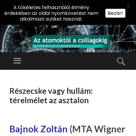
X
A tökéletes felhasználói élmény
érdekében az oldal nyomkövetést nem
Bezár!
alkalmazó sütiket használ.
AZ
AT
Menü
Kere
O
Előadássorozat
M
középiskolásoknak
TOVÁBB
O
A
az ELTE
Részecske vagy hullám:
KT
TARTALOMHOZ
Természettudományi
Ó
térelmélet az asztalon
Kar Fizikai
L
Intézetében
A
CS
Bajnok Zoltán
(MTA Wigner
IL