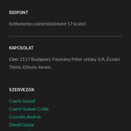
IDŐPONT
Kéthetente csütörtökönként 17 órától
KAPCSOLAT
Cím:
1117 Budapest, Pázmány Péter sétány 1/A, Északi
Tömb, Eötvös-terem.
SZERVEZŐK
Cserti József
Cserti-Szauer Csilla
Csordás András
Dávid Gyula