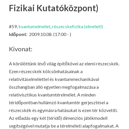
LA
Fizikai Kutatóközpont)
G
O
#59,
kvantumelmélet
,
részecskefizika (elméleti)
KI
Időpont:
2009.10.08. (17:00 - )
G
Kivonat:
A körülöttünk lévő világ építőkövei az elemi részecskék.
Ezen részecskék kölcsönhatásainak a
relativitáselmélettel és kvantummechanikával
összhangban álló egyetlen megfogalmazása a
relativisztikus kvantumtérelmélet. A minden
téridőpontban hullámzó kvantumtér gerjesztései a
részecskék és egymásra hatásukat is ezen tér közvetíti.
Az előadás egy két (téridő) dimenziós játékmodell
segítségével mutatja be a térelméleti alapfogalmakat. A