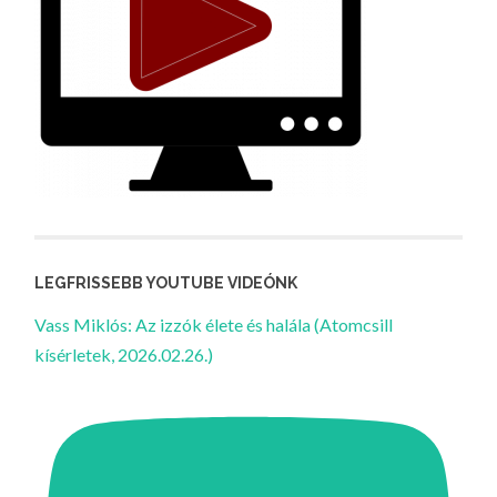
LEGFRISSEBB YOUTUBE VIDEÓNK
Vass Miklós: Az izzók élete és halála (Atomcsill
kísérletek, 2026.02.26.)