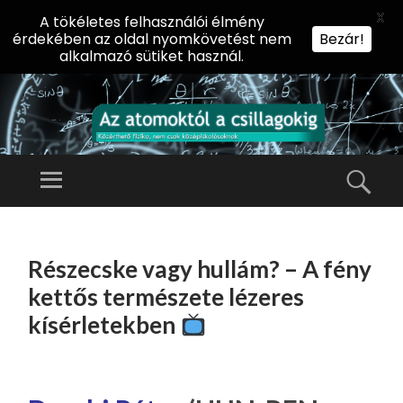
X
A tökéletes felhasználói élmény
érdekében az oldal nyomkövetést nem
Bezár!
alkalmazó sütiket használ.
AZ
AT
Menü
Kere
O
Előadássorozat
M
középiskolásoknak
TOVÁBB
O
A
az ELTE
Részecske vagy hullám? – A fény
KT
TARTALOMHOZ
Természettudományi
Ó
kettős természete lézeres
Kar Fizikai
L
kísérletekben
Intézetében
A
CS
IL