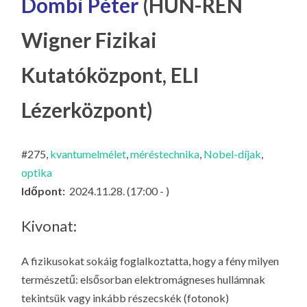
Dombi Péter
(HUN-REN
LA
G
Wigner Fizikai
O
KI
Kutatóközpont, ELI
G
Lézerközpont)
#275,
kvantumelmélet
,
méréstechnika
,
Nobel-díjak
,
optika
Időpont:
2024.11.28. (17:00 - )
Kivonat:
A fizikusokat sokáig foglalkoztatta, hogy a fény milyen
természetű: elsősorban elektromágneses hullámnak
tekintsük vagy inkább részecskék (fotonok)