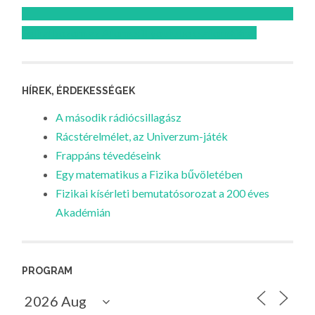
Feliratkozom az Atomcsill youtube csatornájára!
HÍREK, ÉRDEKESSÉGEK
A második rádiócsillagász
Rácstérelmélet, az Univerzum-játék
Frappáns tévedéseink
Egy matematikus a Fizika bűvöletében
Fizikai kísérleti bemutatósorozat a 200 éves
Akadémián
PROGRAM