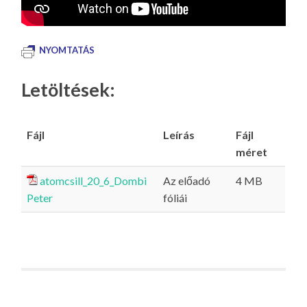
NYOMTATÁS
Letöltések:
Fájl
Leírás
Fájl
méret
atomcsill_20_6_Dombi
Az előadó
4 MB
Peter
fóliái