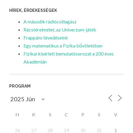
HÍREK, ÉRDEKESSÉGEK
A második rádiócsillagász
Rácstérelmélet, az Univerzum-játék
Frappáns tévedéseink
Egy matematikus a Fizika bűvöletében
Fizikai kísérleti bemutatósorozat a 200 éves
Akadémián
PROGRAM
H
K
S
C
P
S
V
26
27
28
29
30
31
1