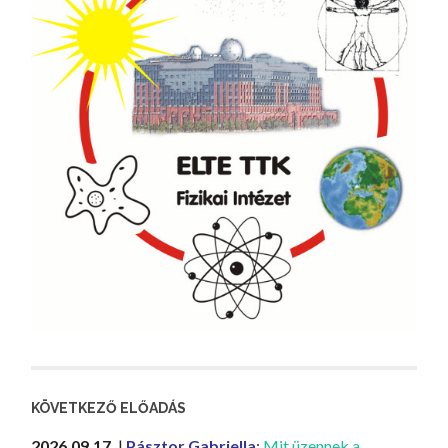
KÖVETKEZŐ ELŐADÁS
2026.09.17.
|
Pásztor Gabriella
:
Mit üzennek a