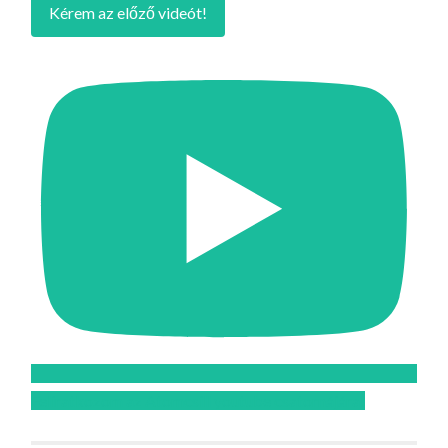
Kérem az előző videót!
Feliratkozom az Atomcsill youtube csatornájára!