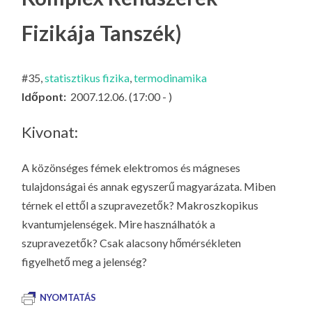
LA
Fizikája Tanszék)
G
O
KI
#35,
statisztikus fizika
,
termodinamika
G
Időpont:
2007.12.06. (17:00 - )
Kivonat:
A közönséges fémek elektromos és mágneses
tulajdonságai és annak egyszerű magyarázata. Miben
térnek el ettől a szupravezetők? Makroszkopikus
kvantumjelenségek. Mire használhatók a
szupravezetők? Csak alacsony hőmérsékleten
figyelhető meg a jelenség?
NYOMTATÁS