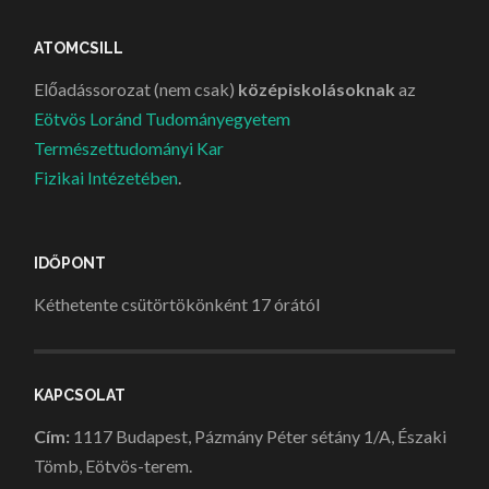
ATOMCSILL
Előadássorozat (nem csak)
középiskolásoknak
az
Eötvös Loránd Tudományegyetem
Természettudományi Kar
Fizikai Intézetében
.
IDŐPONT
Kéthetente csütörtökönként 17 órától
KAPCSOLAT
Cím:
1117 Budapest, Pázmány Péter sétány 1/A, Északi
Tömb, Eötvös-terem.