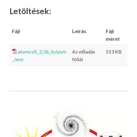
Letöltések:
Fájl
Leírás
Fájl
méret
atomcsill_3_06_Solyom
Az előadás
513 KB
_Jeno
fóliái