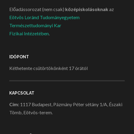
Előadássorozat (nem csak)
középiskolásoknak
az
Eötvös Loránd Tudományegyetem
Természettudományi Kar
Fizikai Intézetében
.
IDŐPONT
Kéthetente csütörtökönként 17 órától
KAPCSOLAT
Cím:
1117 Budapest, Pázmány Péter sétány 1/A, Északi
Tömb, Eötvös-terem.