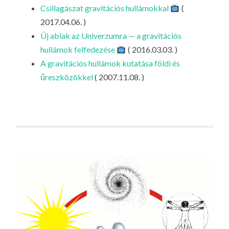
LA
Csillagászat gravitációs hullámokkal
(
2017.04.06. )
G
Új ablak az Univerzumra — a gravitációs
O
hullámok felfedezése
( 2016.03.03. )
KI
A gravitációs hullámok kutatása földi és
G
űreszközökkel
( 2007.11.08. )