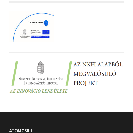
ATOMCSILL