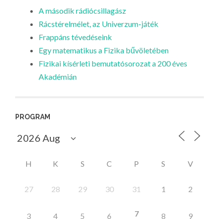
A második rádiócsillagász
Rácstérelmélet, az Univerzum-játék
Frappáns tévedéseink
Egy matematikus a Fizika bűvöletében
Fizikai kísérleti bemutatósorozat a 200 éves
Akadémián
PROGRAM
H
K
S
C
P
S
V
27
28
29
30
31
1
2
7
3
4
5
6
8
9