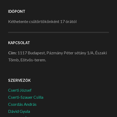
IDŐPONT
Kéthetente csütörtökönként 17 órától
KAPCSOLAT
Cím:
1117 Budapest, Pázmány Péter sétány 1/A, Északi
Tömb, Eötvös-terem.
SZERVEZŐK
Cserti József
Cserti-Szauer Csilla
Csordás András
Dávid Gyula