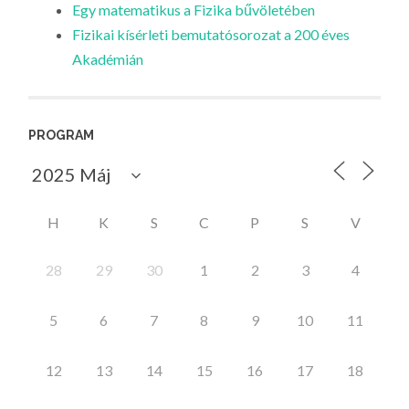
Egy matematikus a Fizika bűvöletében
Fizikai kísérleti bemutatósorozat a 200 éves
Akadémián
PROGRAM
H
K
S
C
P
S
V
28
29
30
1
2
3
4
5
6
7
8
9
10
11
12
13
14
15
16
17
18