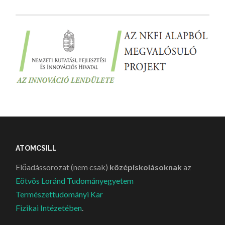
ATOMCSILL
Előadássorozat (nem csak)
középiskolásoknak
az
Eötvös Loránd Tudományegyetem
Természettudományi Kar
Fizikai Intézetében
.