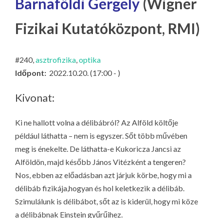
Barnaföldi Gergely
(Wigner
LA
G
Fizikai Kutatóközpont, RMI)
O
KI
#240,
asztrofizika
,
optika
G
Időpont:
2022.10.20. (17:00 - )
Kivonat:
Ki ne hallott volna a délibábról? Az Alföld költője
például láthatta – nem is egyszer. Sőt több művében
meg is énekelte. De láthatta-e Kukoricza Jancsi az
Alföldön, majd később János Vitézként a tengeren?
Nos, ebben az előadásban azt járjuk körbe, hogy mi a
délibáb fizikája,hogyan és hol keletkezik a délibáb.
Szimulálunk is délibábot, sőt az is kiderül, hogy mi köze
a délibábnak Einstein gyűrűihez.