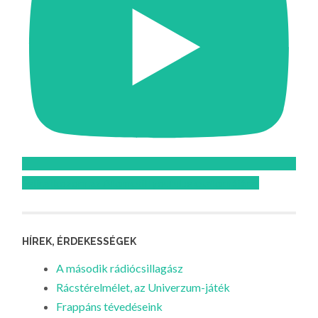
Feliratkozom az Atomcsill youtube csatornájára!
HÍREK, ÉRDEKESSÉGEK
A második rádiócsillagász
Rácstérelmélet, az Univerzum-játék
Frappáns tévedéseink