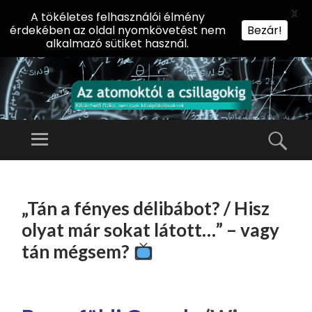
X
A tökéletes felhasználói élmény
érdekében az oldal nyomkövetést nem
Bezár!
alkalmazó sütiket használ.
AZ
AT
Menü
Kere
O
Előadássorozat
M
középiskolásoknak
TOVÁBB
O
A
az ELTE
„Tán a fényes délibábot? / Hisz
KT
TARTALOMHOZ
Természettudományi
Ó
olyat már sokat látott…” – vagy
Kar Fizikai
L
tán mégsem?
Intézetében
A
CS
IL