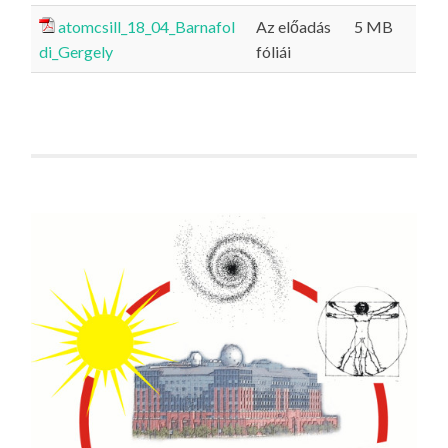
atomcsill_18_04_Barnafol
Az előadás
5 MB
di_Gergely
fóliái