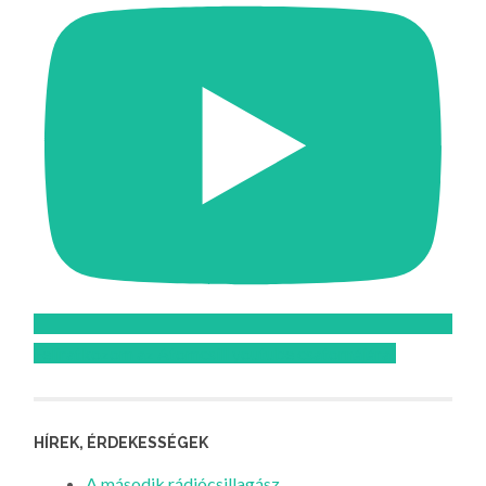
Feliratkozom az Atomcsill youtube csatornájára!
HÍREK, ÉRDEKESSÉGEK
A második rádiócsillagász