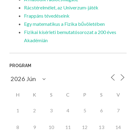
Rácstérelmélet, az Univerzum-játék
Frappáns tévedéseink
Egy matematikus a Fizika bűvöletében
Fizikai kísérleti bemutatósorozat a 200 éves
Akadémián
PROGRAM
H
K
S
C
P
S
V
1
2
3
4
5
6
7
8
9
10
11
12
13
14