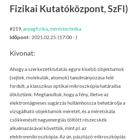
LA
Fizikai Kutatóközpont, SzFI)
G
O
#219,
anyagfizika
,
méréstechnika
KI
Időpont:
2021.02.25. (17:00 - )
G
Kivonat:
Ahogy a szerkezetktutatás egyre kisebb objektumok
(sejtek, molekulák, atomok) tanulmányozása felé
fordult, a klasszikus optikai mikroszkópia határaiba
ütköztünk. Megtanultuk, hogy a fény, illetve az
elektromágneses sugárzás hullámhossza behatárolja a
vizsgálható objektumok méretét, és a méretskála
csökkenését nagyenergiás töltött részecskék
alkalmazásával követtük, mint pl. az
elektronmikroszkópia. Az ún. pásztázó mikroszkópiás