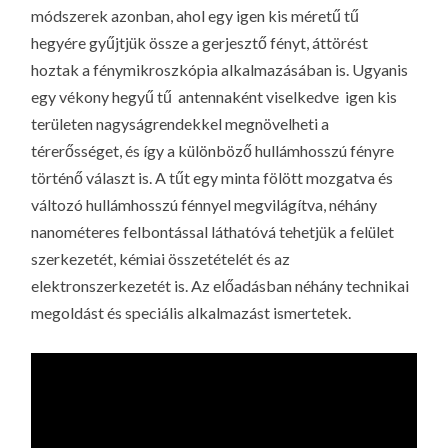
módszerek azonban, ahol egy igen kis méretű tű
hegyére gyűjtjük össze a gerjesztő fényt, áttörést
hoztak a fénymikroszkópia alkalmazásában is. Ugyanis
egy vékony hegyű tű  antennaként viselkedve  igen kis
területen nagyságrendekkel megnövelheti a
térerősséget, és így a különböző hullámhosszú fényre
történő választ is. A tűt egy minta fölött mozgatva és
változó hullámhosszú fénnyel megvilágítva, néhány
nanométeres felbontással láthatóvá tehetjük a felület
szerkezetét, kémiai összetételét és az
elektronszerkezetét is. Az előadásban néhány technikai
megoldást és speciális alkalmazást ismertetek.