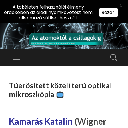
X
A tökéletes felhasználói élmény
érdekében az oldal nyomkövetést nem
Bezár!
alkalmazó sütiket használ.
AZ
AT
Menü
Kere
O
Előadássorozat
M
középiskolásoknak
TOVÁBB
O
A
az ELTE
Tűerősített közeli terű optikai
KT
TARTALOMHOZ
Természettudományi
Ó
mikroszkópia
Kar Fizikai
L
Intézetében
A
CS
Kamarás Katalin
(Wigner
IL