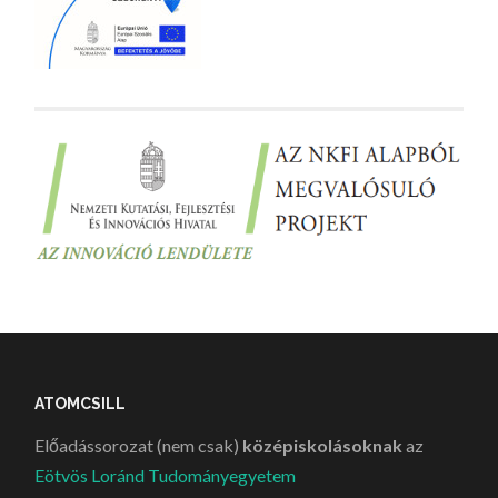
ATOMCSILL
Előadássorozat (nem csak)
középiskolásoknak
az
Eötvös Loránd Tudományegyetem