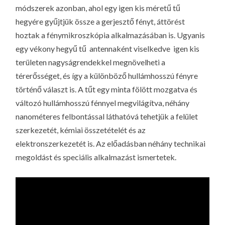
módszerek azonban, ahol egy igen kis méretű tű
hegyére gyűjtjük össze a gerjesztő fényt, áttörést
hoztak a fénymikroszkópia alkalmazásában is. Ugyanis
egy vékony hegyű tű  antennaként viselkedve  igen kis
területen nagyságrendekkel megnövelheti a
térerősséget, és így a különböző hullámhosszú fényre
történő választ is. A tűt egy minta fölött mozgatva és
változó hullámhosszú fénnyel megvilágítva, néhány
nanométeres felbontással láthatóvá tehetjük a felület
szerkezetét, kémiai összetételét és az
elektronszerkezetét is. Az előadásban néhány technikai
megoldást és speciális alkalmazást ismertetek.