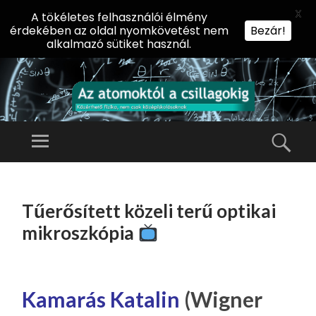
X
A tökéletes felhasználói élmény
érdekében az oldal nyomkövetést nem
Bezár!
alkalmazó sütiket használ.
AZ
AT
Menü
Kere
O
Előadássorozat
M
középiskolásoknak
TOVÁBB
O
A
az ELTE
Tűerősített közeli terű optikai
KT
TARTALOMHOZ
Természettudományi
Ó
mikroszkópia
Kar Fizikai
L
Intézetében
A
CS
Kamarás Katalin
(Wigner
IL