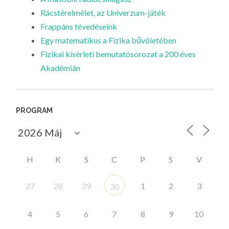
Rácstérelmélet, az Univerzum-játék
Frappáns tévedéseink
Egy matematikus a Fizika bűvöletében
Fizikai kísérleti bemutatósorozat a 200 éves
Akadémián
PROGRAM
H
K
S
C
P
S
V
27
28
29
1
2
3
30
4
5
6
7
8
9
10