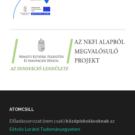
ATOMCSILL
Előadássorozat (nem csak)
középiskolásoknak
az
Eötvös Loránd Tudományegyetem