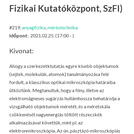
LA
Fizikai Kutatóközpont, SzFI)
G
O
#219,
anyagfizika
,
méréstechnika
KI
Időpont:
2021.02.25. (17:00 - )
G
Kivonat:
Ahogy a szerkezetktutatás egyre kisebb objektumok
(sejtek, molekulák, atomok) tanulmányozása felé
fordult, a klasszikus optikai mikroszkópia határaiba
ütköztünk. Megtanultuk, hogy a fény, illetve az
elektromágneses sugárzás hullámhossza behatárolja a
vizsgálható objektumok méretét, és a méretskála
csökkenését nagyenergiás töltött részecskék
alkalmazásával követtük, mint pl. az
elektronmikroszkópia. Az ún. pásztázó mikroszkópiás