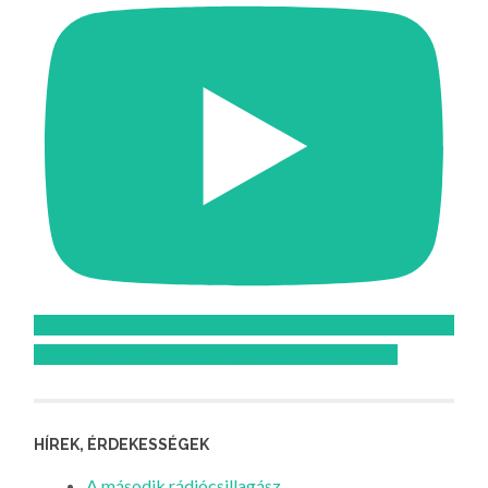
Feliratkozom az Atomcsill youtube csatornájára!
HÍREK, ÉRDEKESSÉGEK
A második rádiócsillagász