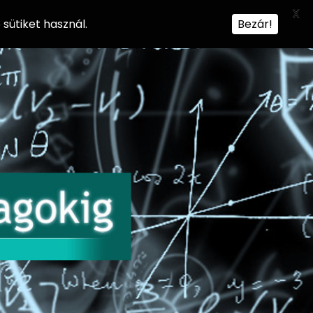
X
sütiket használ.
Bezár!