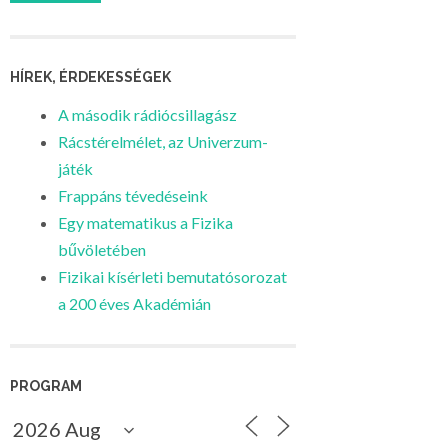
HÍREK, ÉRDEKESSÉGEK
A második rádiócsillagász
Rácstérelmélet, az Univerzum-
játék
Frappáns tévedéseink
Egy matematikus a Fizika
bűvöletében
Fizikai kísérleti bemutatósorozat
a 200 éves Akadémián
PROGRAM