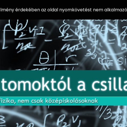
 élmény érdekében az oldal nyomkövetést nem alkalmazó 
AZ
Előadássorozat
AT
középiskolásoknak
OM
az ELTE
Természettudományi
OK
Kar Fizikai
Intézetében