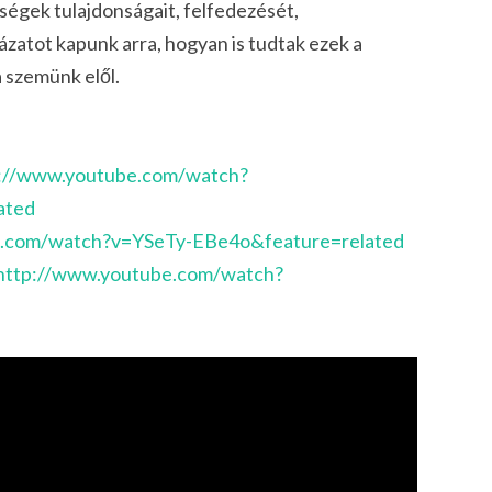
égek tulajdonságait, felfedezését,
ázatot kapunk arra, hogyan is tudtak ezek a
 szemünk elől.
://www.youtube.com/watch?
ated
e.com/watch?v=YSeTy-EBe4o&feature=related
http://www.youtube.com/watch?