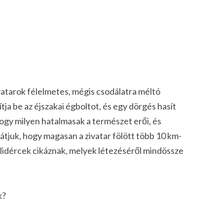
vatarok félelmetes, mégis csodálatra méltó
ítja be az éjszakai égboltot, és egy dörgés hasít
ogy milyen hatalmasak a természet erői, és
látjuk, hogy magasan a zivatar fölött több 10 km-
lidércek
cikáznak, melyek létezéséről mindössze
k?