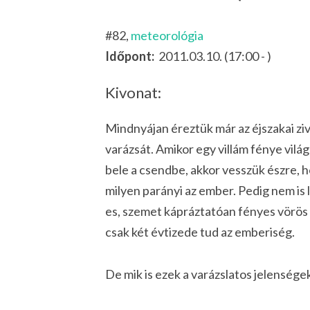
#82,
meteorológia
Időpont:
2011.03.10. (17:00 - )
Kivonat:
Mindnyájan éreztük már az éjszakai zi
varázsát. Amikor egy villám fénye világ
bele a csendbe, akkor vesszük észre, h
milyen parányi az ember. Pedig nem is 
es, szemet kápráztatóan fényes vörös
csak két évtizede tud az emberiség.
De mik is ezek a varázslatos jelensége