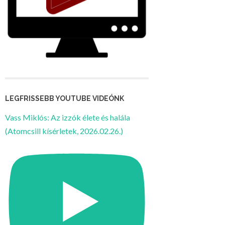
LEGFRISSEBB YOUTUBE VIDEÓNK
Vass Miklós: Az izzók élete és halála
(Atomcsill kísérletek, 2026.02.26.)