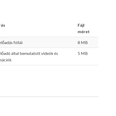
rás
Fájl
méret
előadás fóliái
8 MB
előadó által bemutatott videók és
5 MB
mációk