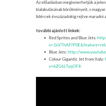
Az előadásban megismerhetjük a jelens
kialakulásának körülményeit, s magyar
lidércek évszázadokig rejtve maradni a
további ajánlott linkek:
Red Sprites and Blue Jets:
http
v=1xVThAFfP0E&feature=rel
Blue Jets:
http://www.youtub
Colour Gigantic Jet from Italy:
v=6ZG6LTyqOF8