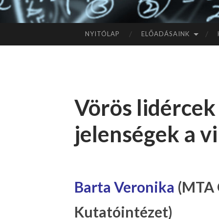
NYITÓLAP
ELŐADÁSAINK
TOVÁBB
A
TARTALOMHOZ
Vörös lidércek
jelenségek a v
Barta Veronika
(MTA G
Kutatóintézet)