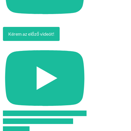
Kérem az előző videót!
Feliratkozom az Atomcsill youtube
csatornájára!