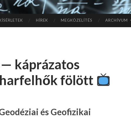
TÓ
L A
KÍSÉRLETEK
HÍREK
MEGKÖZELÍTÉS
ARCHÍVUM
CSI
LL
 — káprázatos
AG
iharfelhők fölött
OK
IG
eodéziai és Geofizikai