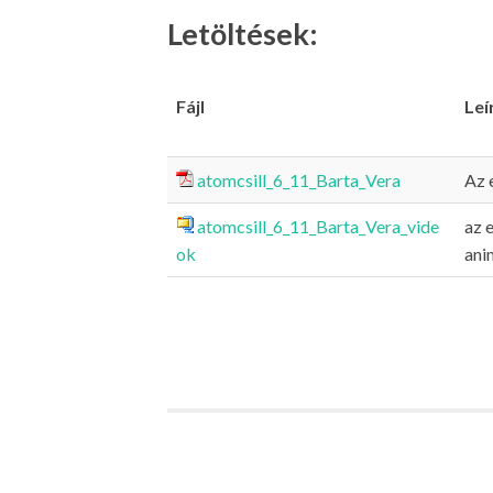
Letöltések:
Fájl
Leí
atomcsill_6_11_Barta_Vera
Az 
atomcsill_6_11_Barta_Vera_vide
az 
ok
ani