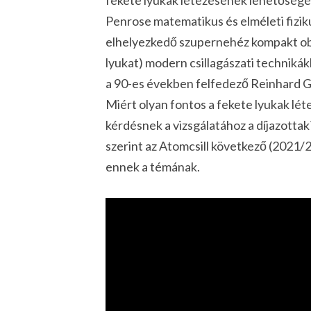
Penrose matematikus és elméleti fizik
elhelyezkedő szupernehéz kompakt ob
lyukat) modern csillagászati techniká
a 90-es években felfedező Reinhard Ge
Miért olyan fontos a fekete lyukak lét
kérdésnek a vizsgálatához a díjazottak
szerint az Atomcsill következő (2021/
ennek a témának.