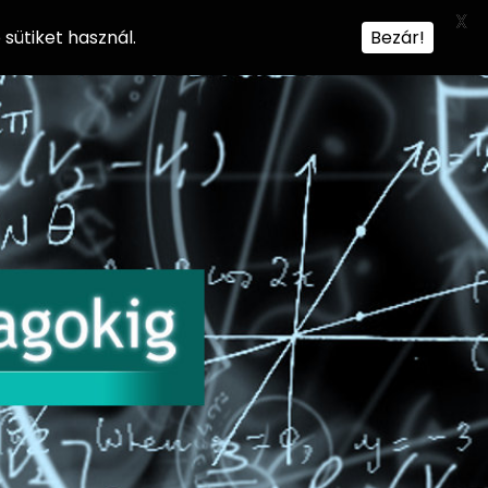
X
sütiket használ.
Bezár!