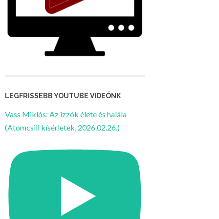
LEGFRISSEBB YOUTUBE VIDEÓNK
Vass Miklós: Az izzók élete és halála
(Atomcsill kísérletek, 2026.02.26.)