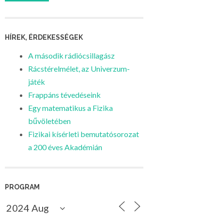
HÍREK, ÉRDEKESSÉGEK
A második rádiócsillagász
Rácstérelmélet, az Univerzum-
játék
Frappáns tévedéseink
Egy matematikus a Fizika
bűvöletében
Fizikai kísérleti bemutatósorozat
a 200 éves Akadémián
PROGRAM