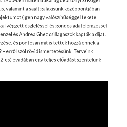
us, valamint a saját galaxisunk középpontjában
jektumot (igen nagy valószínűséggel fekete
kkal végzett észleléssel és gondos adatelemzéssel
nzel és Andrea Ghez csillagászok kapták a díjat.
ezése, és pontosan mit is tettek hozzá ennek a
? – erről szól rövid ismertetésünk. Terveink
22-es) évadában egy teljes előadást szentelünk