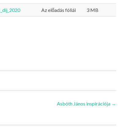
_dij_2020
Az előadás fóliái
3 MB
Asbóth János inspirációja
→