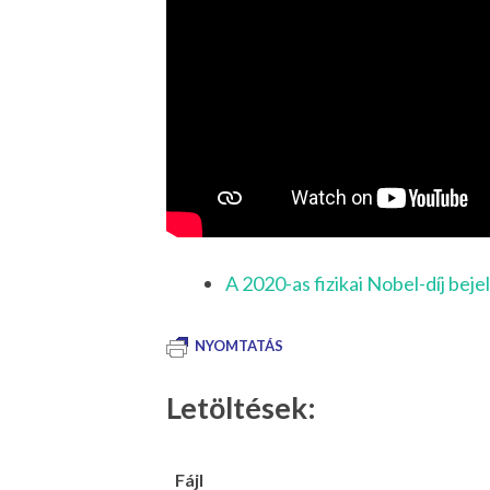
A 2020-as fizikai Nobel-díj beje
NYOMTATÁS
Letöltések:
Fájl