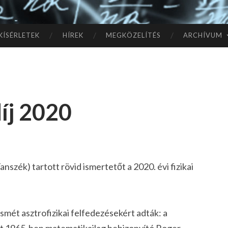
TÓ
L A
KÍSÉRLETEK
HÍREK
MEGKÖZELÍTÉS
ARCHÍVUM
CSI
LL
díj 2020
AG
OK
IG
nszék) tartott rövid ismertetőt a 2020. évi fizikai
 ismét asztrofizikai felfedezésekért adták: a
ét 1965-ben matematikailag bebizonyító Roger