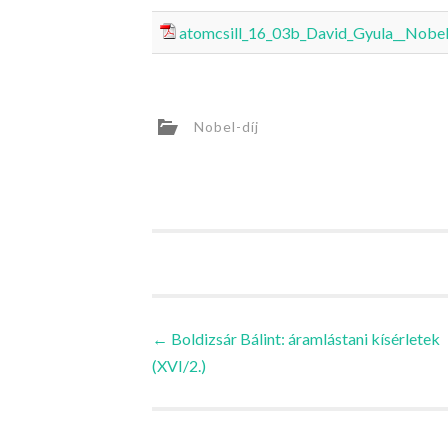
atomcsill_16_03b_David_Gyula__Nobel
Nobel-díj
Bejegyzések
←
Boldizsár Bálint: áramlástani kísérletek
(XVI/2.)
navigációja