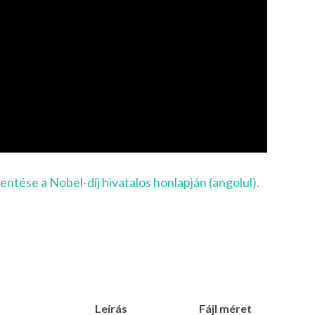
lentése a Nobel-díj hivatalos honlapján (angolul).
Leírás
Fájl méret