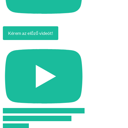
Kérem az előző videót!
Feliratkozom az Atomcsill youtube
csatornájára!