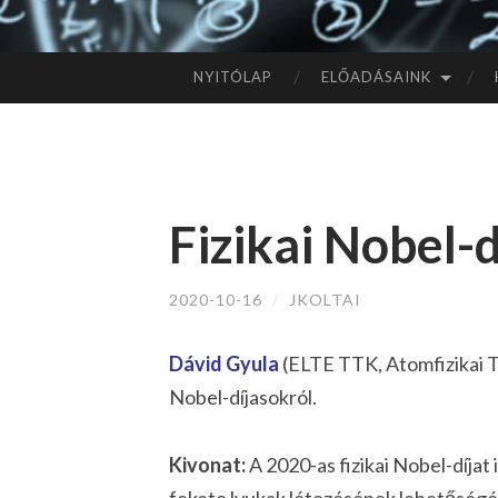
NYITÓLAP
ELŐADÁSAINK
TOVÁBB
A
TARTALOMHOZ
Fizikai Nobel-
2020-10-16
/
JKOLTAI
Dávid Gyula
(ELTE TTK, Atomfizikai Ta
Nobel-díjasokról.
Kivonat:
A 2020-as fizikai Nobel-díjat
fekete lyukak létezésének lehetőség