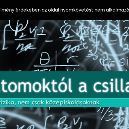
 élmény érdekében az oldal nyomkövetést nem alkalmazó 
AZ
Előadássorozat
AT
középiskolásoknak
OM
az ELTE
Természettudományi
OK
Kar Fizikai
Intézetében