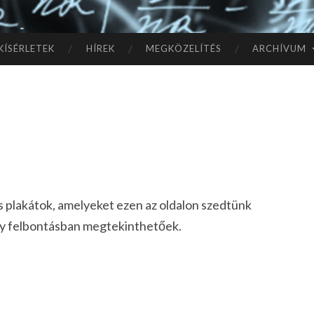
TÓ
L A
KÍSÉRLETEK
HÍREK
MEGKÖZELÍTÉS
ARCHÍVUM
CSI
LL
AG
OK
es plakátok, amelyeket ezen az oldalon szedtünk
IG
agy felbontásban megtekinthetőek.
d