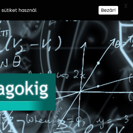
X
sütiket használ.
Bezár!