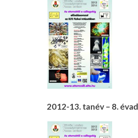
2012-13. tanév – 8. éva