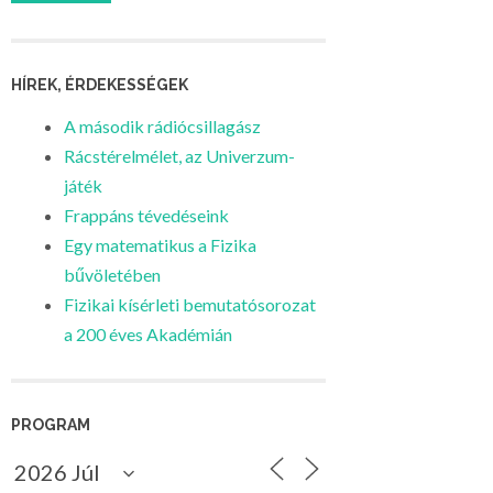
HÍREK, ÉRDEKESSÉGEK
A második rádiócsillagász
Rácstérelmélet, az Univerzum-
játék
Frappáns tévedéseink
Egy matematikus a Fizika
bűvöletében
Fizikai kísérleti bemutatósorozat
a 200 éves Akadémián
PROGRAM