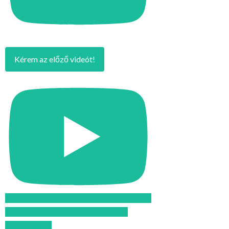
Kérem az előző videót!
Feliratkozom az Atomcsill youtube
csatornájára!