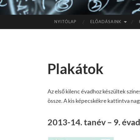
NYITÓLAP
ELŐADÁSAINK
TOVÁBB
A
TARTALOMHOZ
Plakátok
Az első kilenc évadhoz készültek szín
össze. A kis képecskékre kattintva n
2013-14. tanév – 9. éva