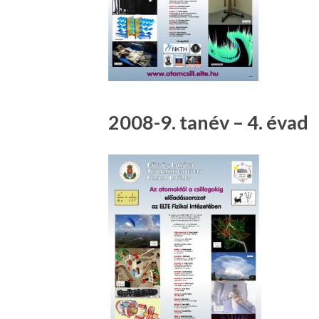
2008-9. tanév – 4. évad