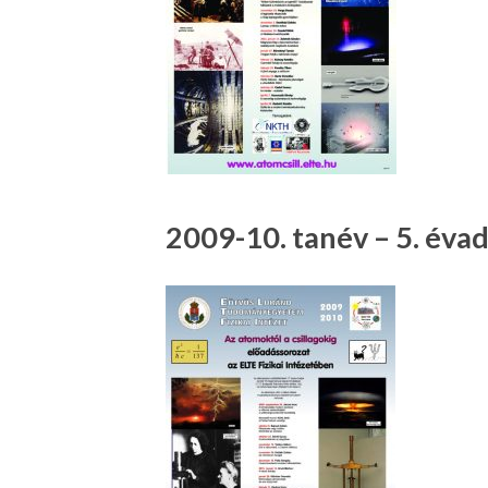
2009-10. tanév – 5. éva