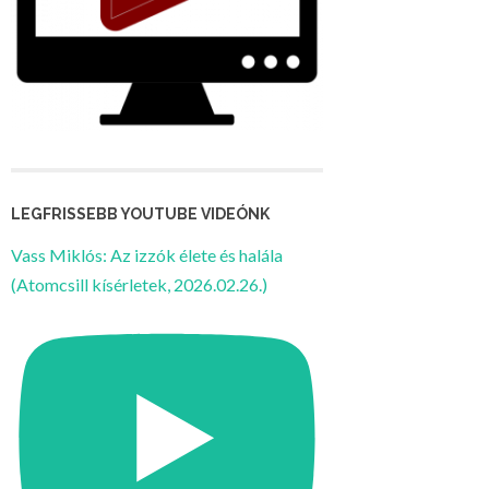
LEGFRISSEBB YOUTUBE VIDEÓNK
Vass Miklós: Az izzók élete és halála
(Atomcsill kísérletek, 2026.02.26.)