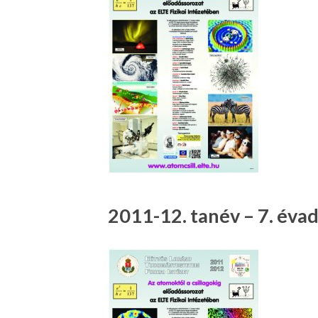
2011-12. tanév – 7. éva