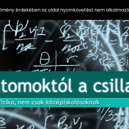
 élmény érdekében az oldal nyomkövetést nem alkalmazó 
AZ
Előadássorozat
AT
középiskolásoknak
OM
az ELTE
Természettudományi
OK
Kar Fizikai
Intézetében