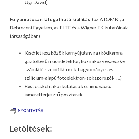
Ugi Dávid)
Folyamatosan látogatható kiállítás
(az ATOMKI, a
Debreceni Egyetem, az ELTE és a Wigner FK kutatóinak
társaságában)
Kísérleti eszközök karnyújtásnyira (ködkamra,
gáztöltésű müondetektor, kozmikus-részecske
számláló, szcintillátorok, hagyományos és
szilícium-alapú fotoelektron-sokszorozók, …)
Részecskefizikai kutatások és innováció:
ismeretterjesztő poszterek
NYOMTATÁS
Letöltések: