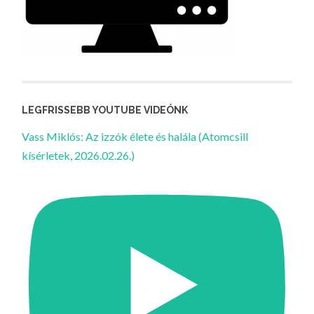
LEGFRISSEBB YOUTUBE VIDEÓNK
Vass Miklós: Az izzók élete és halála (Atomcsill
kísérletek, 2026.02.26.)