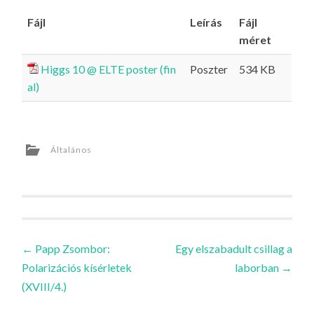
Fájl
Leírás
Fájl
méret
Higgs 10 @ ELTE poster (fin
Poszter
534 KB
al)
Általános
Bejegyzések
←
Papp Zsombor:
Egy elszabadult csillag a
Polarizációs kísérletek
laborban
→
navigációja
(XVIII/4.)