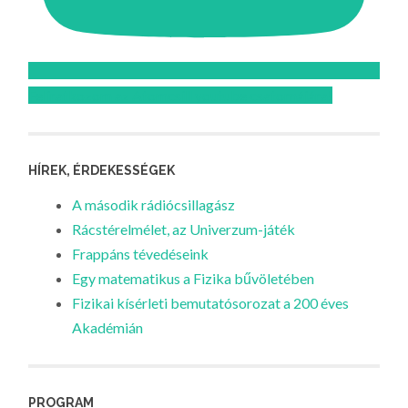
Feliratkozom az Atomcsill youtube csatornájára!
HÍREK, ÉRDEKESSÉGEK
A második rádiócsillagász
Rácstérelmélet, az Univerzum-játék
Frappáns tévedéseink
Egy matematikus a Fizika bűvöletében
Fizikai kísérleti bemutatósorozat a 200 éves
Akadémián
PROGRAM