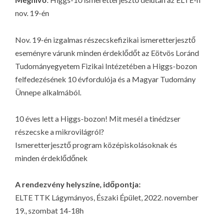
LA
nov. 19-én
G
O
Nov. 19-én izgalmas részecskefizikai ismeretterjesztő
KI
eseményre várunk minden érdeklődőt az Eötvös Loránd
G
Tudományegyetem Fizikai Intézetében a Higgs-bozon
felfedezésének 10 évfordulója és a Magyar Tudomány
Ünnepe alkalmából.
10 éves lett a Higgs-bozon! Mit mesél a tinédzser
részecske a mikrovilágról?
Ismeretterjesztő program középiskolásoknak és
minden érdeklődőnek
A rendezvény helyszíne, időpontja:
ELTE TTK Lágymányos, Északi Épület, 2022. november
19., szombat 14-18h