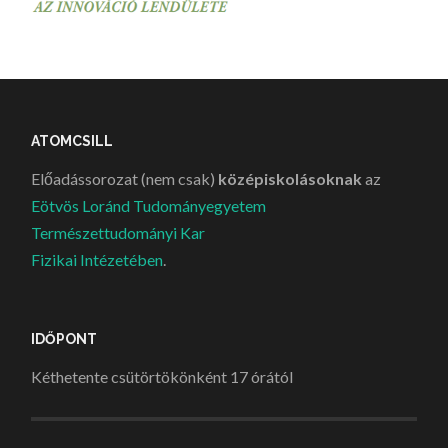
ATOMCSILL
Előadássorozat (nem csak)
középiskolásoknak
az
Eötvös Loránd Tudományegyetem
Természettudományi Kar
Fizikai Intézetében
.
IDŐPONT
Kéthetente csütörtökönként 17 órától