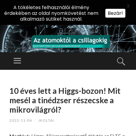
X
A tökéletes felhasználói élmény
érdekében az oldal nyomkövetést nem
Bezár!
alkalmazó sütiket használ.
AZ
AT
Menü
Kere
O
Előadássorozat
M
középiskolásoknak
TOVÁBB
O
A
az ELTE
10 éves lett a Higgs-bozon! Mit
KT
TARTALOMHOZ
Természettudományi
Ó
mesél a tinédzser részecske a
Kar Fizikai
L
mikrovilágról?
Intézetében
A
2022-11-04
/
JKOLTAI
CS
IL
Meghívó
: Higgs-10 ismeretterjesztő délután az ELTE-n