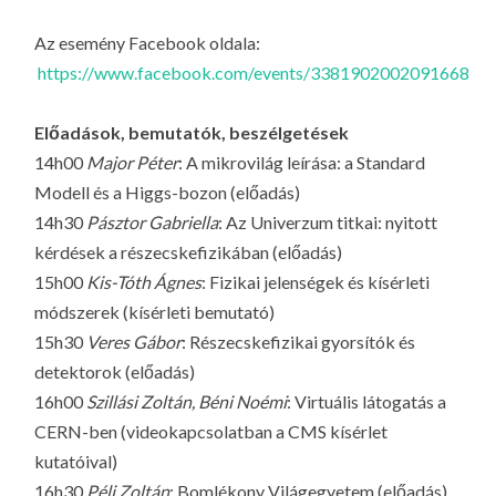
Az esemény Facebook oldala:
https://www.facebook.com/events/3381902002091668
Előadások, bemutatók, beszélgetések
14h00
Major Péter
: A mikrovilág leírása: a Standard
Modell és a Higgs-bozon (előadás)
14h30
Pásztor Gabriella
: Az Univerzum titkai: nyitott
kérdések a részecskefizikában (előadás)
15h00
Kis-Tóth Ágnes
: Fizikai jelenségek és kísérleti
módszerek (kísérleti bemutató)
15h30
Veres Gábor
: Részecskefizikai gyorsítók és
detektorok (előadás)
16h00
Szillási Zoltán, Béni Noémi
: Virtuális látogatás a
CERN-ben (videokapcsolatban a CMS kísérlet
kutatóival)
16h30
Péli Zoltán
: Bomlékony Világegyetem (előadás)