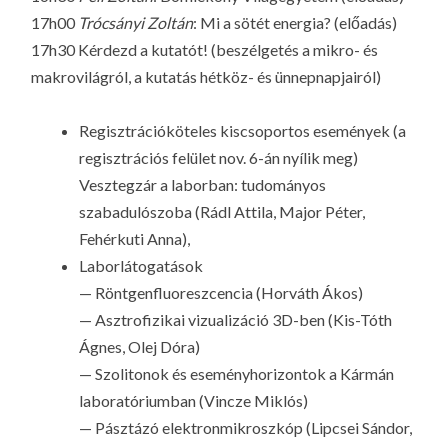
17h00
Trócsányi Zoltán
: Mi a sötét energia? (előadás)
17h30 Kérdezd a kutatót! (beszélgetés a mikro- és
makrovilágról, a kutatás hétköz- és ünnepnapjairól)
Regisztrációköteles kiscsoportos események (a
regisztrációs felület nov. 6-án nyílik meg)
Vesztegzár a laborban: tudományos
szabadulószoba (Rádl Attila, Major Péter,
Fehérkuti Anna),
Laborlátogatások
— Röntgenfluoreszcencia (Horváth Ákos)
— Asztrofizikai vizualizáció 3D-ben (Kis-Tóth
Ágnes, Olej Dóra)
— Szolitonok és eseményhorizontok a Kármán
laboratóriumban (Vincze Miklós)
— Pásztázó elektronmikroszkóp (Lipcsei Sándor,