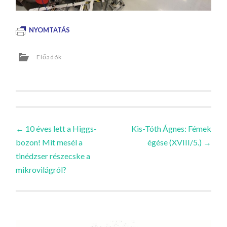
NYOMTATÁS
Előadók
Bejegyzések
←
10 éves lett a Higgs-
Kis-Tóth Ágnes: Fémek
bozon! Mit mesél a
égése (XVIII/5.)
→
navigációja
tinédzser részecske a
mikrovilágról?