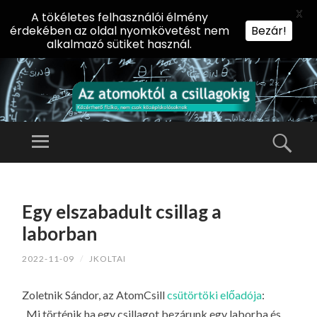
X
A tökéletes felhasználói élmény
érdekében az oldal nyomkövetést nem
Bezár!
alkalmazó sütiket használ.
AZ
AT
Menü
Kere
O
Előadássorozat
M
középiskolásoknak
TOVÁBB
O
A
az ELTE
Egy elszabadult csillag a
KT
TARTALOMHOZ
Természettudományi
Ó
laborban
Kar Fizikai
L
Intézetében
2022-11-09
/
JKOLTAI
A
CS
Zoletnik Sándor, az AtomCsill
csütörtöki előadója
:
IL
„Mi történik ha egy csillagot bezárunk egy laborba és