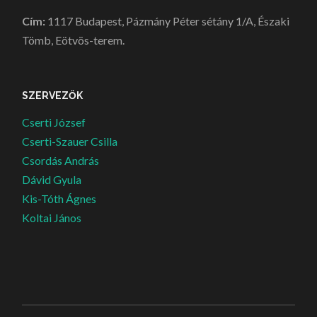
Cím:
1117 Budapest, Pázmány Péter sétány 1/A, Északi
Tömb, Eötvös-terem.
SZERVEZŐK
Cserti József
Cserti-Szauer Csilla
Csordás András
Dávid Gyula
Kis-Tóth Ágnes
Koltai János