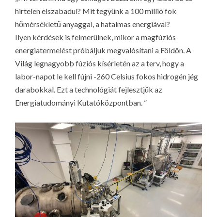
LA
hirtelen elszabadul? Mit tegyünk a 100 millió fok
G
hőmérsékletű anyaggal, a hatalmas energiával?
O
Ilyen kérdések is felmerülnek, mikor a magfúziós
KI
energiatermelést próbáljuk megvalósítani a Földön. A
G
Világ legnagyobb fúziós kísérletén az a terv, hogy a
labor-napot le kell fújni -260 Celsius fokos hidrogén jég
darabokkal. Ezt a technológiát fejlesztjük az
Energiatudományi Kutatóközpontban. ”