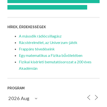
Feliratkozom az Atomcsill youtube csatornájára!
HÍREK, ÉRDEKESSÉGEK
A második rádiócsillagász
Rácstérelmélet, az Univerzum-játék
Frappáns tévedéseink
Egy matematikus a Fizika bűvöletében
Fizikai kísérleti bemutatósorozat a 200 éves
Akadémián
PROGRAM