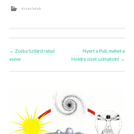
Kísérletek
Bejegyzések
←
Zsóka Szilárd rabul
Nyert a Puli, mehet a
esése
Holdra vizet szimatolni
→
navigációja