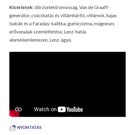
LA
Kísérletek:
dörzselektromosság, Van de Graaff-
G
generátor, csúcshatás és villámhárító, villámok, hajas
O
babák és a Faraday-kalitka, gumicsizma, mágneses
KI
erővonalak szemléltetése, Lenz-hatás
G
alumíniumlemezen, Lenz-ágyú.
NYOMTATÁS