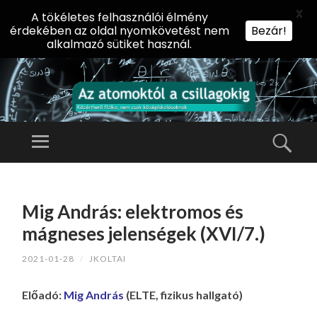
X
A tökéletes felhasználói élmény
érdekében az oldal nyomkövetést nem
Bezár!
alkalmazó sütiket használ.
AZ
AT
Menü
Kere
O
Előadássorozat
M
középiskolásoknak
TOVÁBB
O
A
az ELTE
Mig András: elektromos és
KT
TARTALOMHOZ
Természettudományi
Ó
mágneses jelenségek (XVI/7.)
Kar Fizikai
L
Intézetében
2021-01-28
/
JKOLTAI
A
CS
Előadó:
M
ig András
(ELTE, fizikus hallgató)
IL