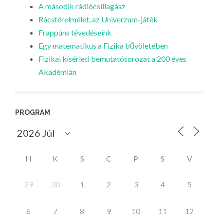
A második rádiócsillagász
Rácstérelmélet, az Univerzum-játék
Frappáns tévedéseink
Egy matematikus a Fizika bűvöletében
Fizikai kísérleti bemutatósorozat a 200 éves
Akadémián
PROGRAM
H
K
S
C
P
S
V
29
30
1
2
3
4
5
6
7
8
9
10
11
12