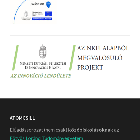
ATOMCSILL
Előadássorozat (nem csak)
középiskolásoknak
az
Eötvös Loránd Tudományegyetem