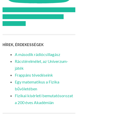
Feliratkozom az Atomcsill youtube
csatornájára!
HÍREK, ÉRDEKESSÉGEK
A második rádiócsillagász
Rácstérelmélet, az Univerzum-
játék
Frappáns tévedéseink
Egy matematikus a Fizika
bűvöletében
Fizikai kísérleti bemutatósorozat
a 200 éves Akadémián