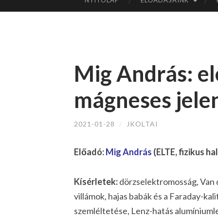
NYITÓLAP
ELŐADÁSAINK
TOVÁBB
A
TARTALOMHOZ
Mig András: e
mágneses jelen
2021-01-28
/
JKOLTAI
Előadó:
M
ig András
(ELTE, fizikus ha
Kísérletek:
dörzselektromosság, Van d
villámok, hajas babák és a Faraday-ka
szemléltetése, Lenz-hatás alumínium