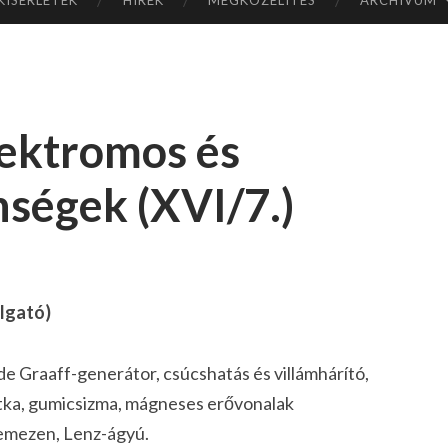
KÍSÉRLETEK
HÍREK
MEGKÖZELÍTÉS
ARCHÍVUM
CSI
LL
lektromos és
AG
ségek (XVI/7.)
OK
IG
llgató)
e Graaff-generátor, csúcshatás és villámhárító,
litka, gumicsizma, mágneses erővonalak
lemezen, Lenz-ágyú.