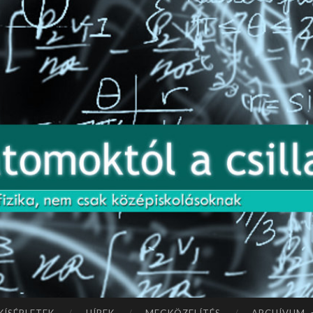
élmény érdekében az oldal nyomkövetést nem alkalmazó sü
AZ
Előadássorozat
AT
középiskolásoknak
OM
az ELTE
Természettudományi
OK
Kar Fizikai
Intézetében
TÓ
L A