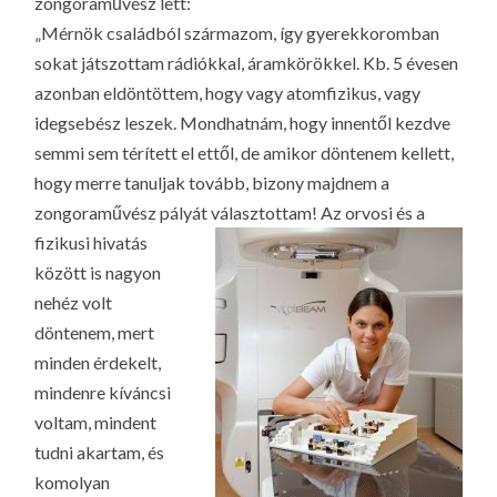
zongoraművész lett:
„Mérnök családból származom, így gyerekkoromban
sokat játszottam rádiókkal, áramkörökkel. Kb. 5 évesen
azonban eldöntöttem, hogy vagy atomfizikus, vagy
idegsebész leszek. Mondhatnám, hogy innentől kezdve
semmi sem térített el ettől, de amikor döntenem kellett,
hogy merre tanuljak tovább, bizony majdnem a
zongoraművész pályát választottam!
Az orvosi és a
fizikusi hivatás
között is nagyon
nehéz volt
döntenem, mert
minden érdekelt,
mindenre kíváncsi
voltam, mindent
tudni akartam, és
komolyan