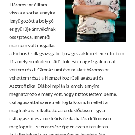
Háromszor álltam
vissza a sorba, annyira
lenyűgözött a bolygó
és gyűrűje árnyékának
összjátéka. Innentől
már nem volt megállás:
a Polaris Csillagvizsgáló ifjúsági szakkörében kötöttem
ki, amelyen minden csütörtök este nagy izgalommal
vettem részt. Gimnáziumi éveim alatt háromszor
vehettem részt a Nemzetközi Csillagászati és
Asztrofizikai Diákolimpián is, amely annyira
meghatározó élmény volt, hogy biztos lettem benne,
csillagászattal szeretnék foglalkozni. Emellett a
magfizika is felkeltette az érdeklődésem, így a
csillagászat és a nukleáris fizika határa különösen
megfogott – szerencsére éppen ezen a területen
kutathatok már az egyetem éveim kezdete óta.”