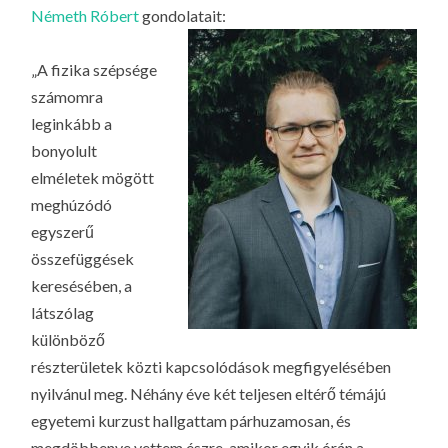
Németh Róbert
gondolatait:
„A fizika szépsége
számomra
leginkább a
bonyolult
elméletek mögött
meghúzódó
egyszerű
összefüggések
keresésében, a
látszólag
különböző
részterületek közti kapcsolódások megfigyelésében
nyilvánul meg. Néhány éve két teljesen eltérő témájú
egyetemi kurzust hallgattam párhuzamosan, és
megdöbbenve vettem észre, amikor egyik órán a