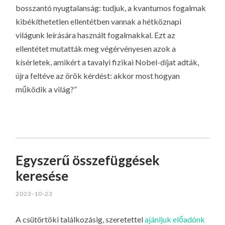
bosszantó nyugtalanság: tudjuk, a kvantumos fogalmak
kibékíthetetlen ellentétben vannak a hétköznapi
világunk leírására használt fogalmakkal. Ezt az
ellentétet mutatták meg végérvényesen azok a
kísérletek, amikért a tavalyi fizikai Nobel-díjat adták,
újra feltéve az örök kérdést: akkor most hogyan
működik a világ?”
Egyszerű összefüggések
keresése
2023-10-23
A csütörtöki találkozásig, szeretettel
ajánljuk előadónk