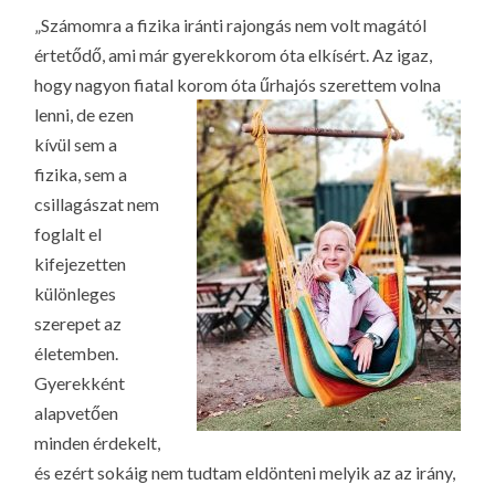
„Számomra a fizika iránti rajongás nem volt magától
értetődő, ami már gyerekkorom óta elkísért. Az igaz,
hogy nagyon fiatal korom óta űrhajós szerettem volna
lenni, de
ezen
kívül sem a
fizika, sem a
csillagászat nem
foglalt el
kifejezetten
különleges
szerepet az
életemben.
Gyerekként
alapvetően
minden érdekelt,
és ezért sokáig nem tudtam eldönteni melyik az az irány,