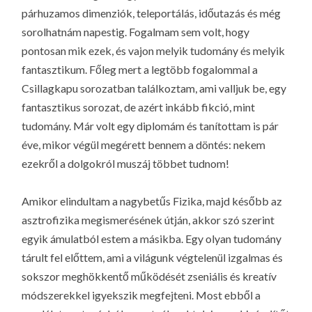
párhuzamos dimenziók, teleportálás, időutazás és még
sorolhatnám napestig. Fogalmam sem volt, hogy
pontosan mik ezek, és vajon melyik tudomány és melyik
fantasztikum. Főleg mert a legtöbb fogalommal a
Csillagkapu sorozatban találkoztam, ami valljuk be, egy
fantasztikus sorozat, de azért inkább fikció, mint
tudomány. Már volt egy diplomám és tanítottam is pár
éve, mikor végül megérett bennem a döntés: nekem
ezekről a dolgokról muszáj többet tudnom!
Amikor elindultam a nagybetűs Fizika, majd később az
asztrofizika megismerésének útján, akkor szó szerint
egyik ámulatból estem a másikba. Egy olyan tudomány
tárult fel előttem, ami a világunk végtelenül izgalmas és
sokszor meghökkentő működését zseniális és kreatív
módszerekkel igyekszik megfejteni. Most ebből a