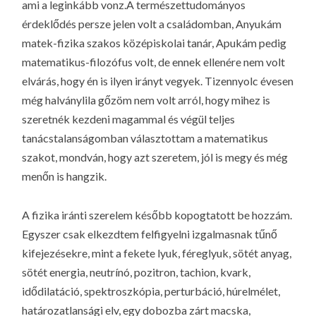
ami a leginkább vonz.A természettudományos
érdeklődés persze jelen volt a családomban, Anyukám
matek-fizika szakos középiskolai tanár, Apukám pedig
matematikus-filozófus volt, de ennek ellenére nem volt
elvárás, hogy én is ilyen irányt vegyek. Tizennyolc évesen
még halványlila gőzöm nem volt arról, hogy mihez is
szeretnék kezdeni magammal és végül teljes
tanácstalanságomban választottam a matematikus
szakot, mondván, hogy azt szeretem, jól is megy és még
menőn is hangzik.
A fizika iránti szerelem később kopogtatott be hozzám.
Egyszer csak elkezdtem felfigyelni izgalmasnak tűnő
kifejezésekre, mint a fekete lyuk, féreglyuk, sötét anyag,
sötét energia, neutrínó, pozitron, tachion, kvark,
idődilatáció, spektroszkópia, perturbáció, húrelmélet,
határozatlansági elv, egy dobozba zárt macska,