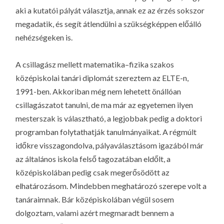
aki a kutatói pályát választja, annak ez az érzés sokszor
megadatik, és segít átlendülni a szükségképpen előálló
nehézségeken is.
A csillagász mellett matematika–fizika szakos
középiskolai tanári diplomát szereztem az ELTE-n,
1991-ben. Akkoriban még nem lehetett önállóan
csillagászatot tanulni, de ma már az egyetemen ilyen
mesterszak is választható, a legjobbak pedig a doktori
programban folytathatják tanulmányaikat. A régmúlt
időkre visszagondolva, pályaválasztásom igazából már
az általános iskola felső tagozatában eldőlt, a
középiskolában pedig csak megerősödött az
elhatározásom. Mindebben meghatározó szerepe volt a
tanáraimnak. Bár középiskolában végül sosem
dolgoztam, valami azért megmaradt bennem a