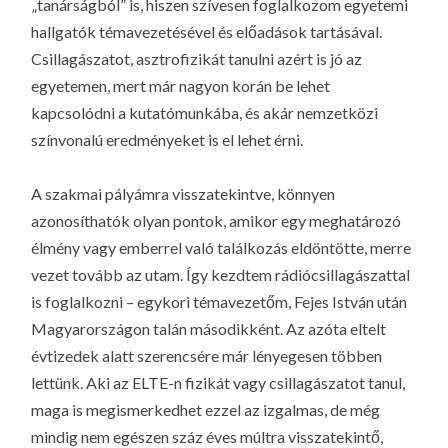
„tanárságból” is, hiszen szívesen foglalkozom egyetemi
hallgatók témavezetésével és előadások tartásával.
Csillagászatot, asztrofizikát tanulni azért is jó az
egyetemen, mert már nagyon korán be lehet
kapcsolódni a kutatómunkába, és akár nemzetközi
színvonalú eredményeket is el lehet érni.
A szakmai pályámra visszatekintve, könnyen
azonosíthatók olyan pontok, amikor egy meghatározó
élmény vagy emberrel való találkozás eldöntötte, merre
vezet tovább az utam. Így kezdtem rádiócsillagászattal
is foglalkozni – egykori témavezetőm, Fejes István után
Magyarországon talán másodikként. Az azóta eltelt
évtizedek alatt szerencsére már lényegesen többen
lettünk. Aki az ELTE-n fizikát vagy csillagászatot tanul,
maga is megismerkedhet ezzel az izgalmas, de még
mindig nem egészen száz éves múltra visszatekintő,