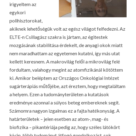
irigyeltem az
egykori
polihisztorokat,
akiknek lehetőségük volt az egész világot felfedezni. Az
ELTE-n Csillagász szakra is jártam, az égitestek
mozgásának stabilitása érdekelt, de anyagi okok miatt
nem maradhattam az egyetemen kutatni, így más utat
kellett keresnem. A makrovilág felől a mikrovilág felé
fordultam, valahogy megint az atomfizikánál kötöttem
ki. Amikor beléptem az Országos Onkológiai Intézet
sugárterápiás műtőjébe, azt éreztem, hogy megtaláltam
a helyem. Ezen a tudományterületen a kutatások
eredménye azonnal a súlyos beteg embereknek segít.
Számomra nagyon izgalmas ez a fajta hatékonyság. A
határterületek – jelen esetben az atom-, mag- és
biofizika – pikantériája pedig az, hogy széles látókört
kíván, több tudományt átfogó gondolkozást, sok