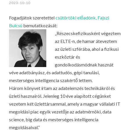
2023-10-10
Fogadjátok szeretettel
csütörtöki előadónk, Fajszi
Bulcsú
bemutatkozását:
„Részecskefizikusként végeztem
az ELTE-n, de hamar áteveztem
az üzleti szférába, ahol a fizikusi
eszköztár és
gondolkodásmódnak hasznát
véve adatbányász, és adattudós, gépi tanulási,
mesterséges intelligencia szakértő lettem.
Három könyvet írtam az adatelemzés technikákról és
üzleti hasznairól. Jelenleg 10 éve alapított cégünket
vezetem két üzlettársammal, amely a magyar vállalati IT
megoldási piac egyik vezetője az adatmérnöki, data
science, big data és mesterséges intelligencia
megoldásaival.”