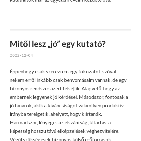
Mitől lesz „jó” egy kutató?
2022-12-04
Éppenhogy csak szereztem egy fokozatot, szóval
nekem erről inkább csak benyomásaim vannak, de egy
bizonyos rendszer azért felsejlik. Alapvető, hogy az
embernek legyenek jó kérdései. Másodszor, fontosak a
jó tanárok, akik a kíváncsiságot valamilyen produktív
irányba terelgetik, ahelyett, hogy kiirtanák.
Harmadszor, lényeges az elszántság, kitartás, a
képesség hosszú távú elképzelések véghezvitelére.
Végül szükségesek bizonyos külső erőforrások,