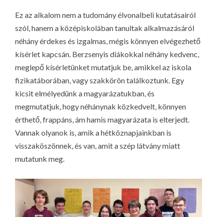
Ez az alkalom nem a tudomány élvonalbeli kutatásairól
szól, hanem a középiskolában tanultak alkalmazásáról
néhány érdekes és izgalmas, mégis könnyen elvégezhető
kísérlet kapcsán. Berzsenyis diákokkal néhány kedvenc,
meglepő kísérletünket mutatjuk be, amikkel az iskola
fizikatáborában, vagy szakkörön találkoztunk. Egy
kicsit elmélyedünk a magyarázatukban, és
megmutatjuk, hogy néhánynak közkedvelt, könnyen
érthető, frappáns, ám hamis magyarázata is elterjedt.
Vannak olyanok is, amik a hétköznapjainkban is
visszaköszönnek, és van, amit a szép látvány miatt
mutatunk meg.