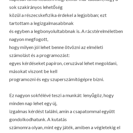
sok szakirányos lehetőség
közül a részecskefizika érdekel a legjobban; ezt
tartottam a legizgalmasabbnak
és egyben a legbonyolultabbnak is. A rácstérelméletben
nagyon megfogott,
hogy milyen jól lehet benne ötvözni az elméleti
számolást és a programozást:
egyes kérdéseket papíron, ceruzával lehet megoldani,
másokat viszont be kell
programozni és egy szuperszámítógépre bízni.
Ez nagyon sokfélévé teszi a munkát: lenyűgöz, hogy
minden nap lehet egy új,
izgalmas kérdést találni, amin a csapatommal együtt
gondolkodhatunk. A kutatás
számomra olyan, mint egy játék, amiben a végletekig el