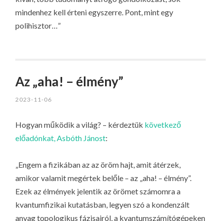
mindenhez kell érteni egyszerre. Pont, mint egy
polihisztor…”
Az „aha! – élmény”
2023-11-06
Hogyan működik a világ? – kérdeztük
következő
előadónkat, Asbóth Jánost
:
„Engem a fizikában az az öröm hajt, amit átérzek,
amikor valamit megértek belőle – az „aha! – élmény”.
Ezek az élmények jelentik az örömet számomra a
kvantumfizikai kutatásban, legyen szó a kondenzált
anyag topologikus fázisairól, a kvantumszámítógépeken