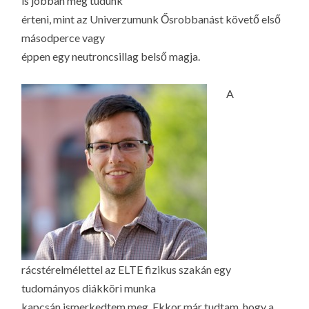
is jobban meg tudunk
érteni, mint az Univerzumunk Ősrobbanást követő első
másodperce vagy
éppen egy neutroncsillag belső magja.
A
rácstérelmélettel az ELTE fizikus szakán egy
tudományos diákköri munka
kapcsán ismerkedtem meg. Ekkor már tudtam, hogy a