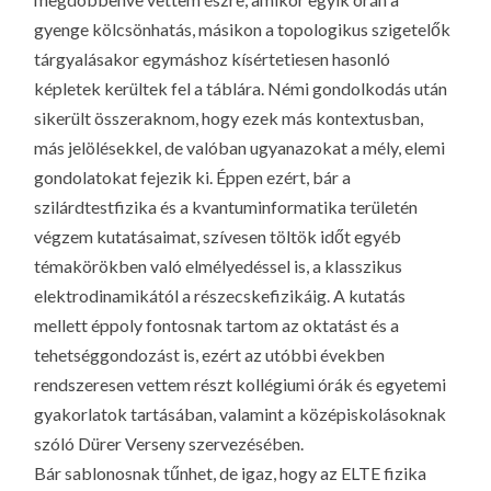
gyenge kölcsönhatás, másikon a topologikus szigetelők
tárgyalásakor egymáshoz kísértetiesen hasonló
képletek kerültek fel a táblára. Némi gondolkodás után
sikerült összeraknom, hogy ezek más kontextusban,
más jelölésekkel, de valóban ugyanazokat a mély, elemi
gondolatokat fejezik ki. Éppen ezért, bár a
szilárdtestfizika és a kvantuminformatika területén
végzem kutatásaimat, szívesen töltök időt egyéb
témakörökben való elmélyedéssel is, a klasszikus
elektrodinamikától a részecskefizikáig. A kutatás
mellett éppoly fontosnak tartom az oktatást és a
tehetséggondozást is, ezért az utóbbi években
rendszeresen vettem részt kollégiumi órák és egyetemi
gyakorlatok tartásában, valamint a középiskolásoknak
szóló Dürer Verseny szervezésében.
Bár sablonosnak tűnhet, de igaz, hogy az ELTE fizika