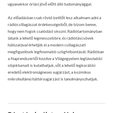
ugyanakkor óriási jövő előtt álló tudományággal.
Az előadásban csak rövid ízelítőt lesz alkalmam adni a
rádiócsillagászat érdekességeiből, de bízom benne,
hogy nem fogok csalódást okozni. Rádiótartományban
látunk a lehető legmesszebbre, és rádiótávcsövek
hálózatával érhetjük el a modern csillagászati
megfigyelések legfinomabb szögfelbontását. Rádióban
a Naprendszertől kezdve a Világegyetem legtávolabbi
objektumait is kutathatjuk, sőt a lehető legkorábbi
eredetű elektromágneses sugárzást, a kozmikus
mikrohullámú háttérsugárzást is tanulmányozhatjuk.