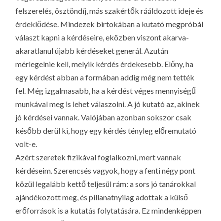
felszerelés, ösztöndíj, más szakértők rááldozott ideje és
érdeklődése. Mindezek birtokában a kutató megpróbál
választ kapni a kérdéseire, eközben viszont akarva-
akaratlanul újabb kérdéseket generál. Azután
mérlegelnie kell, melyik kérdés érdekesebb. Előny, ha
egy kérdést abban a formában addig még nem tették
fel. Még izgalmasabb, ha a kérdést véges mennyiségű
munkával meg is lehet válaszolni. A jó kutató az, akinek
jó kérdései vannak. Valójában azonban sokszor csak
később derül ki, hogy egy kérdés tényleg előremutató
volt-e.
Azért szeretek fizikával foglalkozni, mert vannak
kérdéseim. Szerencsés vagyok, hogy a fenti négy pont
közül legalább kettő teljesül rám: a sors jó tanárokkal
ajándékozott meg, és pillanatnyilag adottak a külső
erőforrások is a kutatás folytatására. Ez mindenképpen