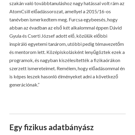
szakán való továbbtanuláshoz nagy hatással volt rám az
AtomCsill előadássorozat, amellyel a 2015/16-os
tanévben ismerkedtem meg. Furcsa egybeesés, hogy
abban az évadban az első két alkalommal éppen Dávid
Gyula és Cserti József adott elő, közülük előbbi
inspiráló egyetemi tanárom, utóbbi pedig témavezetőm
és mentorom lett. Középiskolásként lenyűgöztek ezek a
programok, és nagyban kiszélesítették a fizikaórákon
szerzett ismereteimet. Remélem, hogy előadásommal én
is képes leszek hasonló élményeket adni a következő
generációnak.”
Egy fizikus adatbányász