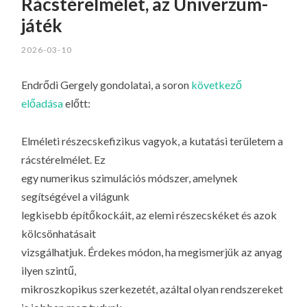
Rácstérelmélet, az Univerzum-
játék
2026-03-10
Endrődi Gergely gondolatai, a soron
következő
előadása
előtt:
Elméleti részecskefizikus vagyok, a kutatási területem a
rácstérelmélet. Ez
egy numerikus szimulációs módszer, amelynek
segítségével a világunk
legkisebb építőkockáit, az elemi részecskéket és azok
kölcsönhatásait
vizsgálhatjuk. Érdekes módon, ha megismerjük az anyag
ilyen szintű,
mikroszkopikus szerkezetét, azáltal olyan rendszereket