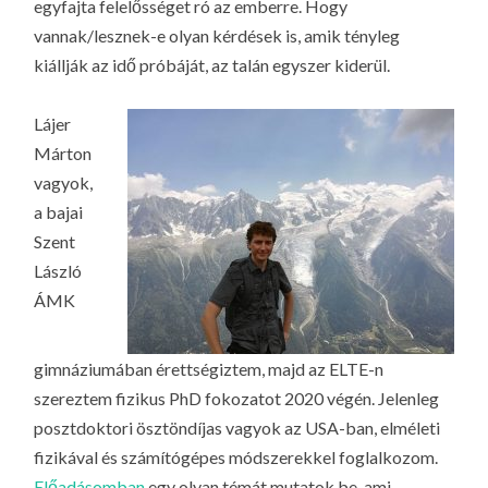
egyfajta felelősséget ró az emberre. Hogy
vannak/lesznek-e olyan kérdések is, amik tényleg
kiállják az idő próbáját, az talán egyszer kiderül.
Lájer
Márton
vagyok,
a bajai
Szent
László
ÁMK
gimnáziumában érettségiztem, majd az ELTE-n
szereztem fizikus PhD fokozatot 2020 végén. Jelenleg
posztdoktori ösztöndíjas vagyok az USA-ban, elméleti
fizikával és számítógépes módszerekkel foglalkozom.
Előadásomban
egy olyan témát mutatok be, ami