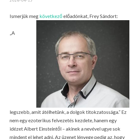
2026-04-15
LA
G
Ismerjük meg
következő
előadónkat, Frey Sándort:
O
KI
„A
G
legszebb, amit átélhetünk, a dolgok titokzatossága.” Ez
nem egy ezoterikus felvezetés kezdete, hanem egy
idézet Albert Einsteintől – akinek a nevével ugye sok
mindent el lehet adni. Az üzenet lényege pedig az, hogy