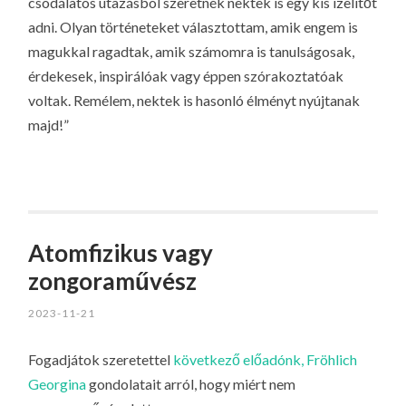
csodálatos utazásból szeretnék nektek is egy kis ízelítőt
adni. Olyan történeteket választottam, amik engem is
magukkal ragadtak, amik számomra is tanulságosak,
érdekesek, inspirálóak vagy éppen szórakoztatóak
voltak. Remélem, nektek is hasonló élményt nyújtanak
majd!”
Atomfizikus vagy
zongoraművész
2023-11-21
Fogadjátok szeretettel
következő előadónk, Fröhlich
Georgina
gondolatait arról, hogy miért nem