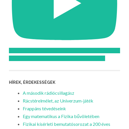
Feliratkozom az Atomcsill youtube csatornájára!
HÍREK, ÉRDEKESSÉGEK
A második rádiócsillagász
Rácstérelmélet, az Univerzum-játék
Frappáns tévedéseink
Egy matematikus a Fizika bűvöletében
Fizikai kísérleti bemutatósorozat a 200 éves