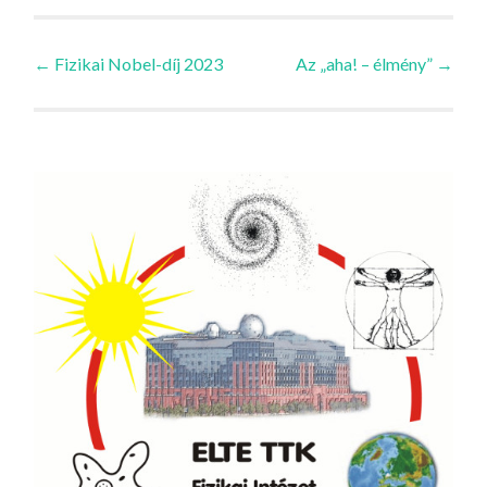
Bejegyzések
←
Fizikai Nobel-díj 2023
Az „aha! – élmény”
→
navigációja