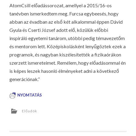
AtomCsill előadássorozat, amellyel a 2015/16-os
tanévben ismerkedtem meg. Furcsa egybeesés, hogy
abban az évadban az első két alkalommal éppen Dávid
Gyula és Cserti József adott elő, közülük előbbi
inspiráló egyetemi tanárom, utóbbi pedig témavezetőm
és mentorom lett. Középiskolásként lenyűgöztek ezek a
programok, és nagyban kiszélesítették a fizikaórákon
szerzett ismereteimet. Remélem, hogy előadásommal én
is képes leszek hasonló élményeket adni a következő
generációnak.”
NYOMTATÁS
Előadók