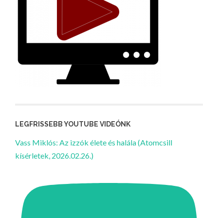
LEGFRISSEBB YOUTUBE VIDEÓNK
Vass Miklós: Az izzók élete és halála (Atomcsill
kísérletek, 2026.02.26.)