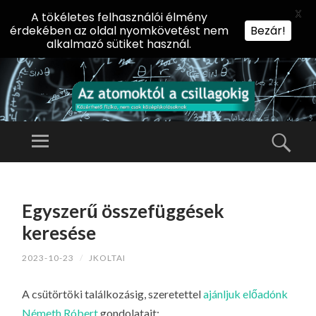
X
A tökéletes felhasználói élmény
érdekében az oldal nyomkövetést nem
Bezár!
alkalmazó sütiket használ.
AZ
AT
Menü
Kere
O
Előadássorozat
M
középiskolásoknak
TOVÁBB
O
A
az ELTE
Egyszerű összefüggések
KT
TARTALOMHOZ
Természettudományi
Ó
keresése
Kar Fizikai
L
Intézetében
2023-10-23
/
JKOLTAI
A
CS
A csütörtöki találkozásig, szeretettel
ajánljuk előadónk
IL
Németh Róbert
gondolatait: