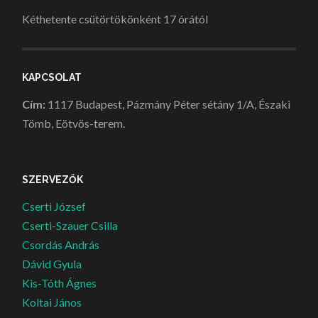
Kéthetente csütörtökönként 17 órától
KAPCSOLAT
Cím:
1117 Budapest, Pázmány Péter sétány 1/A, Északi
Tömb, Eötvös-terem.
SZERVEZŐK
Cserti József
Cserti-Szauer Csilla
Csordás András
Dávid Gyula
Kis-Tóth Ágnes
Koltai János