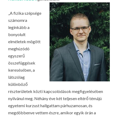
LA
G
„A fizika szépsége
O
számomra
KI
leginkább a
G
bonyolult
elméletek mögött
meghúzódó
egyszerű
összefüggések
keresésében, a
látszólag
különböző
részterületek közti kapcsolódások megfigyelésében
nyilvánul meg. Néhány éve két teljesen eltérő témájú
egyetemi kurzust hallgattam párhuzamosan, és
megdöbbenve vettem észre, amikor egyik órán a