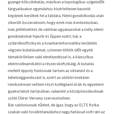
gyenge kölcsönhatás, másikon a topologikus szigetelők
tárgyalásakor egymáshoz kísértetiesen hasonló
képletek kerültek fel a táblára. Némi gondolkodás után
sikerült összeraknom, hogy ezek más kontextusban,
más jelölésekkel, de valóban ugyanazokat a mély, elemi
gondolatokat fejezik ki. Éppen ezért, bár a
szilárdtestfizika és a kvantuminformatika területén
végzem kutatásaimat, szívesen töltök időt egyéb
témakörökben való elmélyedéssel is, a klasszikus
elektrodinamikától a részecskefizikáig. A kutatás
mellett éppoly fontosnak tartom az oktatást és a
tehetséggondozást is, ezért az utóbbi években
rendszeresen vettem részt kollégiumi órák és egyetemi
gyakorlatok tartásában, valamint a középiskolásoknak
szóló Dürer Verseny szervezésében.
Bár sablonosnak tűnhet, de igaz, hogy az ELTE fizika
szakán való továbbtanuláshoz nagy hatással volt rám az