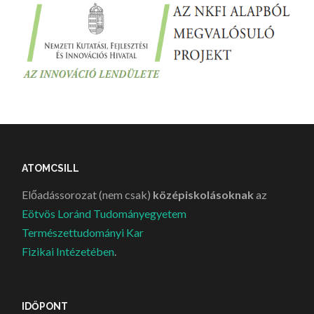
ATOMCSILL
Előadássorozat (nem csak)
középiskolásoknak
az
Eötvös Loránd Tudományegyetem
Természettudományi Kar
Fizikai Intézetében
.
IDŐPONT