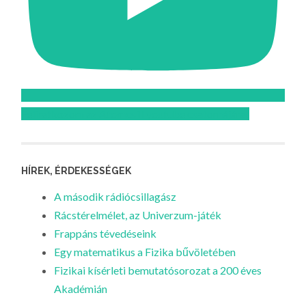
Feliratkozom az Atomcsill youtube csatornájára!
HÍREK, ÉRDEKESSÉGEK
A második rádiócsillagász
Rácstérelmélet, az Univerzum-játék
Frappáns tévedéseink
Egy matematikus a Fizika bűvöletében
Fizikai kísérleti bemutatósorozat a 200 éves
Akadémián