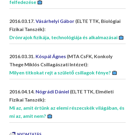
felfedezése
2016.03.17.
Vásárhelyi Gábor
(ELTE TTK, Biológiai
Fizikai Tanszék):
Drónrajok fizikája, technológiája és alkalmazásai
2016.03.31.
Kóspál Ágnes
(MTA CsFK, Konkoly
Thege Miklós Csillagászati Intézet):
Milyen titkokat rejt a születő csillagok fénye?
2016.04.14.
Nógrádi Dániel
(ELTE TTK, Elméleti
Fizikai Tanszék):
Mi az, amit értünk az elemi részecskék világában, és
mi az, amit nem?
NYOMTATÁS