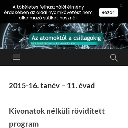
X
A tökéletes felhasználói élmény
érdekében az oldal nyomkövetést nem
Bezár!
alkalmazó sütiket használ.
AZ
AT
Menü
Kere
O
Előadássorozat
M
középiskolásoknak
TOVÁBB
O
A
az ELTE
2015-16. tanév – 11. évad
KT
TARTALOMHOZ
Természettudományi
Ó
Kar Fizikai
L
Intézetében
A
Kivonatok nélküli rövidített
CS
program
IL