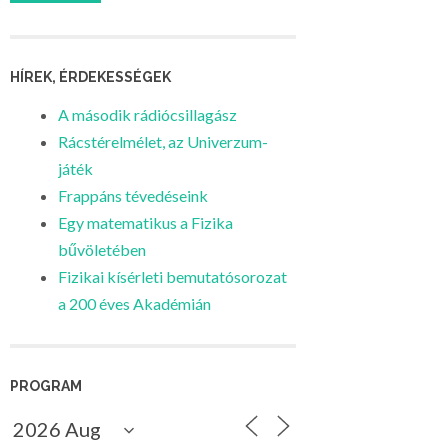
HÍREK, ÉRDEKESSÉGEK
A második rádiócsillagász
Rácstérelmélet, az Univerzum-
játék
Frappáns tévedéseink
Egy matematikus a Fizika
bűvöletében
Fizikai kísérleti bemutatósorozat
a 200 éves Akadémián
PROGRAM