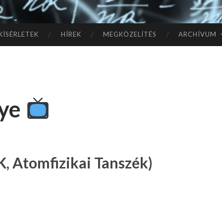
TÓ
L A
KÍSÉRLETEK
HÍREK
MEGKÖZELÍTÉS
ARCHÍVUM
CSI
LL
nye
AG
OK
IG
, Atomfizikai Tanszék)