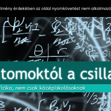
 élmény érdekében az oldal nyomkövetést nem alkalmazó 
AZ
Előadássorozat
AT
középiskolásoknak
OM
az ELTE
Természettudományi
OK
Kar Fizikai
Intézetében