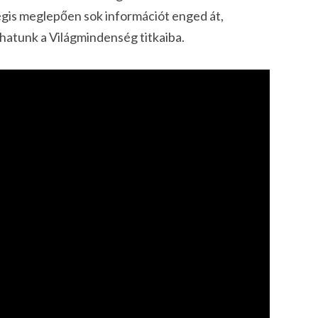
gis meglepően sok információt enged át,
atunk a Világmindenség titkaiba.