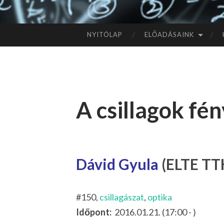
NYITÓLAP
ELŐADÁSAINK
TOVÁBB
A
TARTALOMHOZ
A csillagok fé
Dávid Gyula
(ELTE TTK
#150,
csillagászat
,
optika
Időpont:
2016.01.21. (17:00 - )