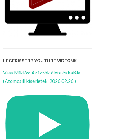
LEGFRISSEBB YOUTUBE VIDEÓNK
Vass Miklós: Az izzók élete és halála
(Atomcsill kísérletek, 2026.02.26.)