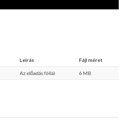
Leírás
Fájl méret
Az előadás fóliái
6 MB