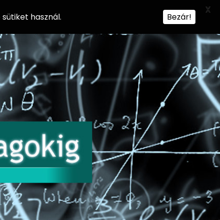
X
sütiket használ.
Bezár!