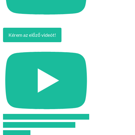
Kérem az előző videót!
Feliratkozom az Atomcsill youtube
csatornájára!