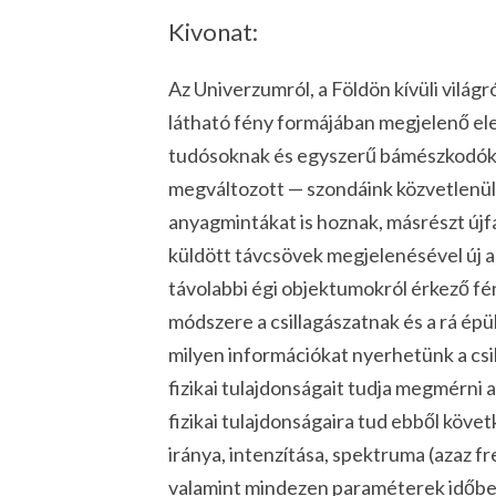
Kivonat:
Az Univerzumról, a Földön kívüli világ
látható fény formájában megjelenő el
tudósoknak és egyszerű bámészkodóknak
megváltozott — szondáink közvetlenül v
anyagmintákat is hoznak, másrészt újfa
küldött távcsövek megjelenésével új ab
távolabbi égi objektumokról érkező fé
módszere a csillagászatnak és a rá épü
milyen információkat nyerhetünk a csi
fizikai tulajdonságait tudja megmérni 
fizikai tulajdonságaira tud ebből köve
iránya, intenzítása, spektruma (azaz fr
valamint mindezen paraméterek időbeli