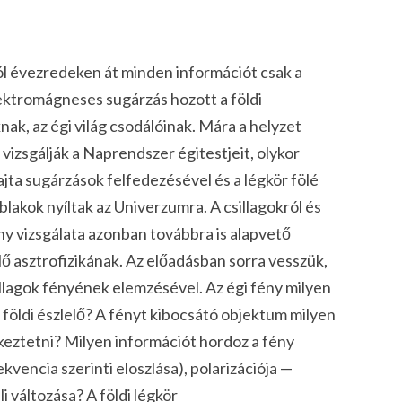
ról évezredeken át minden információt csak a
ektromágneses sugárzás hozott a földi
, az égi világ csodálóinak. Mára a helyzet
izsgálják a Naprendszer égitestjeit, olykor
jta sugárzások felfedezésével és a légkör fölé
lakok nyíltak az Univerzumra. A csillagokról és
ny vizsgálata azonban továbbra is alapvető
lő asztrofizikának. Az előadásban sorra vesszük,
llagok fényének elemzésével. Az égi fény milyen
a földi észlelő? A fényt kibocsátó objektum milyen
tkeztetni? Milyen információt hordoz a fény
ekvencia szerinti eloszlása), polarizációja —
 változása? A földi légkör