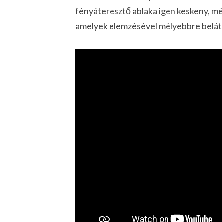
fényáteresztő
ablaka
igen keskeny, mé
amelyek elemzésével mélyebbre beláth