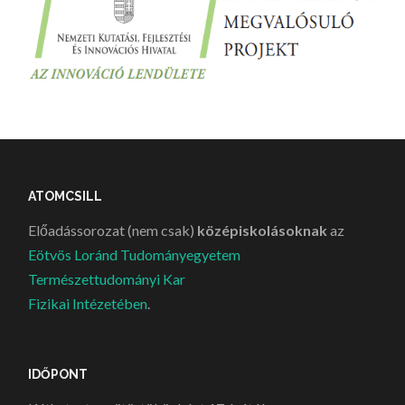
ATOMCSILL
Előadássorozat (nem csak)
középiskolásoknak
az
Eötvös Loránd Tudományegyetem
Természettudományi Kar
Fizikai Intézetében
.
IDŐPONT