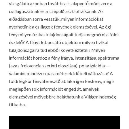
vizsgálata azonban továbbra is alapvető módszere a
csillagászatnak és a rá épülő asztrofizikának. Az
előadásban sorra vesszük, milyen információkat
nyerhetünk a csillagok fényének elemzésével. Az égi
fény milyen fizikai tulajdonságait tudja megmérni a földi
észlelő? A fényt kibocsátó objektum milyen fizikai
tulajdonságaira tud ebből következtetni? Milyen
információt hordoz a fény iránya, intenzítása, spektruma
(azaz frekvencia szerinti eloszlása), polarizációja —
valamint mindezen paraméterek időbeli változása? A
földi légkör fényáteresztő
ablaka
igen keskeny, mégis
meglepően sok információt enged át, amelyek
elemzésével mélyebbre beláthatunk a Világmindenség
titkaiba.