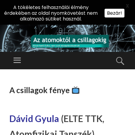
X
A tökéletes felhasználói élmény
érdekében az oldal nyomkövetést nem
Bezár!
alkalmazó sütiket használ.
AZ
AT
Menü
Kere
O
Előadássorozat
M
középiskolásoknak
TOVÁBB
O
A
az ELTE
A csillagok fénye
KT
TARTALOMHOZ
Természettudományi
Ó
Kar Fizikai
L
Intézetében
A
Dávid Gyula
(ELTE TTK,
CS
Atomfizikai Tanszék)
IL