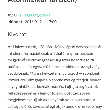
LA
G
#150,
csillagászat
,
optika
O
Időpont:
2016.01.21. (17:00 - )
KI
G
Kivonat:
Az Univerzumról, a Földön kívüli világról évezredeken át
minden információt csak a látható fény formájában
megjelenő elektromágneses sugárzás hozott a földi
tudósoknak és egyszerű bámészkodóknak, az égi világ
csodálóinak. Mára a helyzet megváltozott — szondáink
közvetlenül vizsgálják a Naprendszer égitestjeit, olykor
anyagmintákat is hoznak, másrészt újfajta sugárzások
felfedezésével és a légkör fölé küldött távcsövek
megjelenésével új ablakok nyíltak az Univerzumra. A
csillagokról és távolabbi égi objektumokról érkező fény