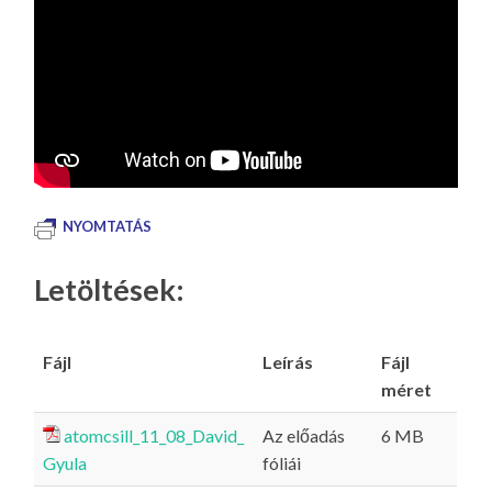
NYOMTATÁS
Letöltések:
Fájl
Leírás
Fájl
méret
atomcsill_11_08_David_
Az előadás
6 MB
Gyula
fóliái