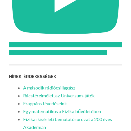
Feliratkozom az Atomcsill youtube csatornájára!
HÍREK, ÉRDEKESSÉGEK
A második rádiócsillagász
Rácstérelmélet, az Univerzum-játék
Frappáns tévedéseink
Egy matematikus a Fizika bűvöletében
Fizikai kísérleti bemutatósorozat a 200 éves
Akadémián