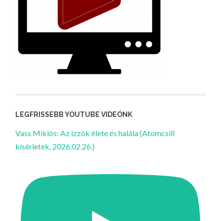
LEGFRISSEBB YOUTUBE VIDEÓNK
Vass Miklós: Az izzók élete és halála (Atomcsill
kísérletek, 2026.02.26.)