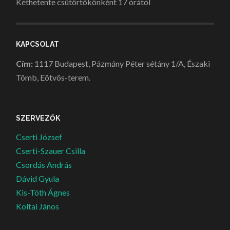
Kéthetente csütörtökönként 17 órától
KAPCSOLAT
Cím:
1117 Budapest, Pázmány Péter sétány 1/A, Északi
Tömb, Eötvös-terem.
SZERVEZŐK
Cserti József
Cserti-Szauer Csilla
Csordás András
Dávid Gyula
Kis-Tóth Ágnes
Koltai János