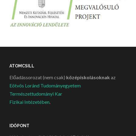
ATOMCSILL
Előadássorozat (nem csak)
középiskolásoknak
az
Eötvös Loránd Tudományegyetem
Természettudományi Kar
Fizikai Intézetében
.
IDŐPONT