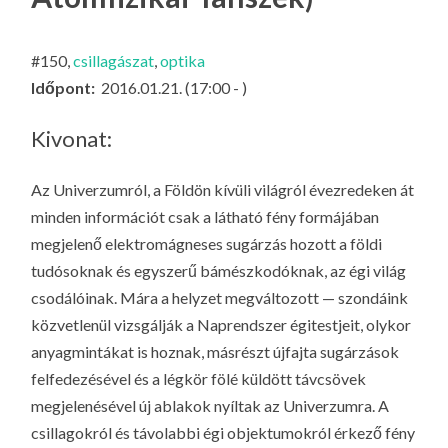
LA
G
#150,
csillagászat
,
optika
O
Időpont:
2016.01.21. (17:00 - )
KI
G
Kivonat:
Az Univerzumról, a Földön kívüli világról évezredeken át
minden információt csak a látható fény formájában
megjelenő elektromágneses sugárzás hozott a földi
tudósoknak és egyszerű bámészkodóknak, az égi világ
csodálóinak. Mára a helyzet megváltozott — szondáink
közvetlenül vizsgálják a Naprendszer égitestjeit, olykor
anyagmintákat is hoznak, másrészt újfajta sugárzások
felfedezésével és a légkör fölé küldött távcsövek
megjelenésével új ablakok nyíltak az Univerzumra. A
csillagokról és távolabbi égi objektumokról érkező fény