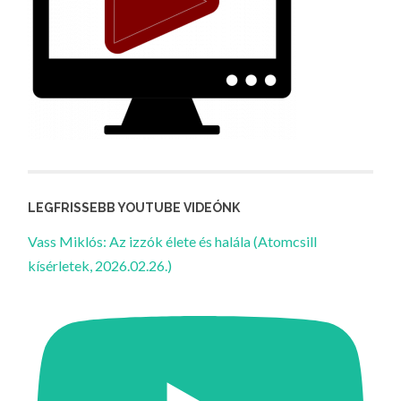
LEGFRISSEBB YOUTUBE VIDEÓNK
Vass Miklós: Az izzók élete és halála (Atomcsill
kísérletek, 2026.02.26.)