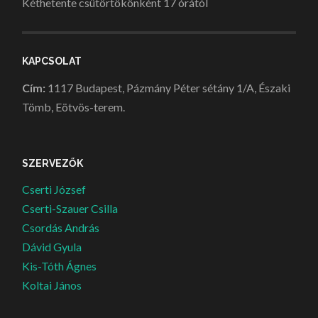
Kéthetente csütörtökönként 17 órától
KAPCSOLAT
Cím:
1117 Budapest, Pázmány Péter sétány 1/A, Északi
Tömb, Eötvös-terem.
SZERVEZŐK
Cserti József
Cserti-Szauer Csilla
Csordás András
Dávid Gyula
Kis-Tóth Ágnes
Koltai János