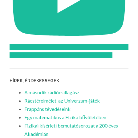
Feliratkozom az Atomcsill youtube csatornájára!
HÍREK, ÉRDEKESSÉGEK
A második rádiócsillagász
Rácstérelmélet, az Univerzum-játék
Frappáns tévedéseink
Egy matematikus a Fizika bűvöletében
Fizikai kísérleti bemutatósorozat a 200 éves
Akadémián