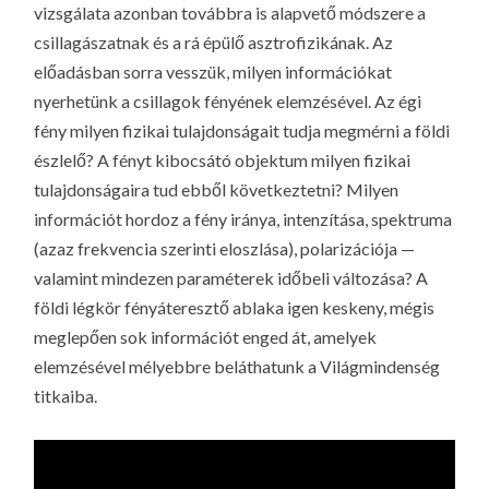
vizsgálata azonban továbbra is alapvető módszere a
csillagászatnak és a rá épülő asztrofizikának. Az
előadásban sorra vesszük, milyen információkat
nyerhetünk a csillagok fényének elemzésével. Az égi
fény milyen fizikai tulajdonságait tudja megmérni a földi
észlelő? A fényt kibocsátó objektum milyen fizikai
tulajdonságaira tud ebből következtetni? Milyen
információt hordoz a fény iránya, intenzítása, spektruma
(azaz frekvencia szerinti eloszlása), polarizációja —
valamint mindezen paraméterek időbeli változása? A
földi légkör fényáteresztő
ablaka
igen keskeny, mégis
meglepően sok információt enged át, amelyek
elemzésével mélyebbre beláthatunk a Világmindenség
titkaiba.