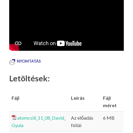
NYOMTATÁS
Letöltések:
Fájl
Leírás
Fájl
méret
atomcsill_11_08_David_
Az előadás
6 MB
Gyula
fóliái