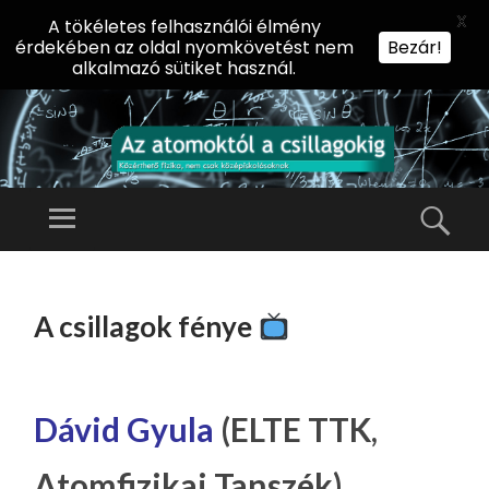
X
A tökéletes felhasználói élmény
érdekében az oldal nyomkövetést nem
Bezár!
alkalmazó sütiket használ.
AZ
AT
Menü
Kere
O
Előadássorozat
M
középiskolásoknak
TOVÁBB
O
A
az ELTE
A csillagok fénye
KT
TARTALOMHOZ
Természettudományi
Ó
Kar Fizikai
L
Intézetében
A
Dávid Gyula
(ELTE TTK,
CS
Atomfizikai Tanszék)
IL