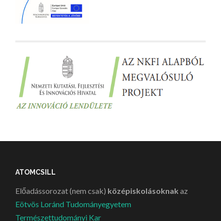
ATOMCSILL
Előadássorozat (nem csak)
középiskolásoknak
az
Eötvös Loránd Tudományegyetem
Természettudományi Kar