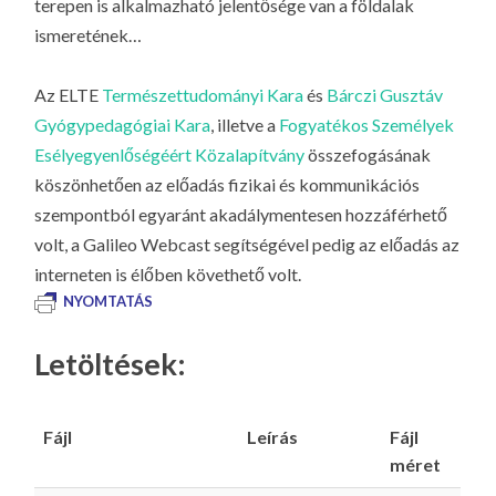
terepen is alkalmazható jelentősége van a földalak
ismeretének…
Az ELTE
Természettudományi Kara
és
Bárczi Gusztáv
Gyógypedagógiai Kara
, illetve a
Fogyatékos Személyek
Esélyegyenlőségéért Közalapítvány
összefogásának
köszönhetően az előadás fizikai és kommunikációs
szempontból egyaránt akadálymentesen hozzáférhető
volt, a Galileo Webcast segítségével pedig az előadás az
interneten is élőben követhető volt.
NYOMTATÁS
Letöltések:
Fájl
Leírás
Fájl
méret