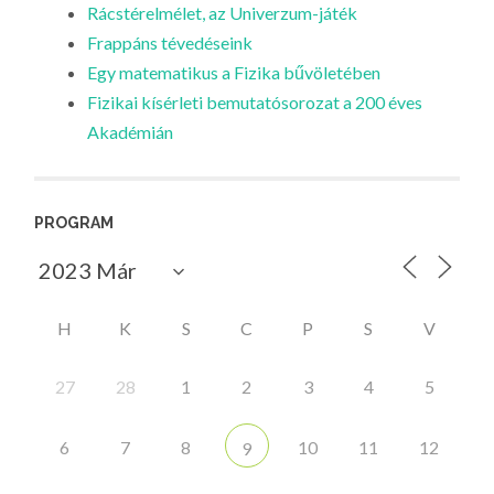
Rácstérelmélet, az Univerzum-játék
Frappáns tévedéseink
Egy matematikus a Fizika bűvöletében
Fizikai kísérleti bemutatósorozat a 200 éves
Akadémián
PROGRAM
H
K
S
C
P
S
V
27
28
1
2
3
4
5
6
7
8
10
11
12
9