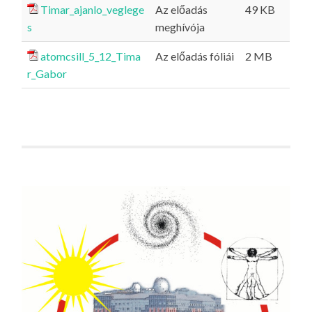
Timar_ajanlo_veglege
Az előadás
49 KB
s
meghívója
atomcsill_5_12_Tima
Az előadás fóliái
2 MB
r_Gabor