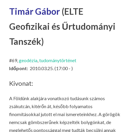
LA
Timár Gábor
(ELTE
G
O
Geofizikai és Űrtudományi
KI
G
Tanszék)
#69,
geodézia
,
tudománytörténet
Időpont:
2010.03.25. (17:00 - )
Kivonat:
A Földünk alakjára vonatkozó tudásunk számos
zsákutcán, kitérőn át, később folyamatos
finomításokkal jutott el mai ismereteinkhez. A görögök
nemcsak gömbszerűnek képzelték bolygónkat, de
meglehetős pontossággal meg tudták becsülni annak