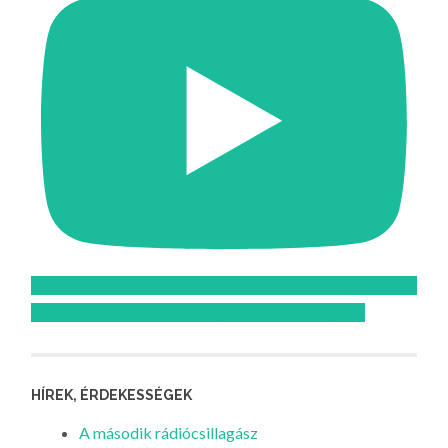
Feliratkozom az Atomcsill youtube csatornájára!
HÍREK, ÉRDEKESSÉGEK
A második rádiócsillagász