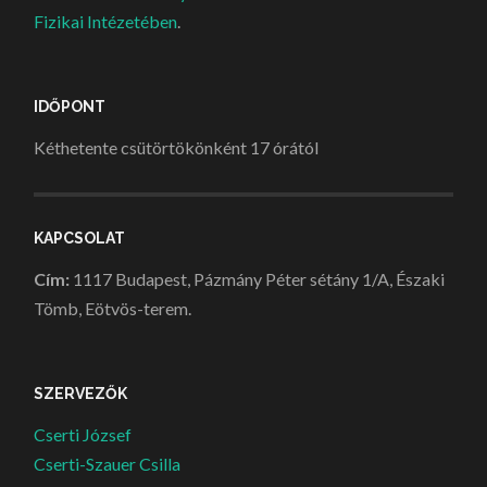
Fizikai Intézetében
.
IDŐPONT
Kéthetente csütörtökönként 17 órától
KAPCSOLAT
Cím:
1117 Budapest, Pázmány Péter sétány 1/A, Északi
Tömb, Eötvös-terem.
SZERVEZŐK
Cserti József
Cserti-Szauer Csilla