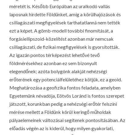
méretét is. Később Európában az uralkodó vallás
laposnak hirdette Földünket, amíg a körülhajózások és
csillagászati megfigyelések tarthatatlanná nem tették
ezt a képet. A gömb-modell további finomítását, a
forgásiellipszoid-közelítést azonban már nemcsak
csillagászati, de fizikai megfigyelések is gyorsították.
Az igazán pontos térképezést lehetővé tevő
földmérésekhez azonban ez sem bizonyult
elegendőnek; azóta bolygónk alakját nehézségi
erőterének egy potenciálfelületéhez kötjük, ez a geoid.
Meghatározása a geofizika fontos feladata, amelyben
Egyetemünk névadója, Eötvös Loránd is fontos szerepet
játszott, korunkban pedig a nehézségi erőtér felszíni
mérése mellett a Földünk körül keringő műholdak
pályaelemeinek változásai segítenek pontosításában. Az
előadás végén az is kiderül, hogy milyen gyakorlati,