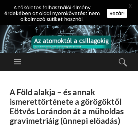
X
A tökéletes felhasználói élmény
érdekében az oldal nyomkövetést nem
Bezár!
alkalmazó sütiket használ.
AZ
AT
Menü
Kere
O
Előadássorozat
M
középiskolásoknak
TOVÁBB
O
A
az ELTE
A Föld alakja – és annak
KT
TARTALOMHOZ
Természettudományi
Ó
ismerettörténete a görögöktől
Kar Fizikai
L
Eötvös Lorándon át a műholdas
Intézetében
A
gravimetriáig (ünnepi előadás)
CS
IL