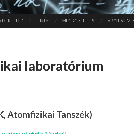
TÓ
L A
KÍSÉRLETEK
HÍREK
MEGKÖZELÍTÉS
ARCHÍVUM
CSI
LL
zikai laboratórium
AG
OK
IG
, Atomfizikai Tanszék)