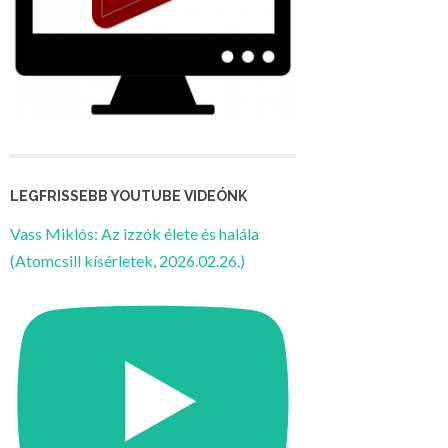
LEGFRISSEBB YOUTUBE VIDEÓNK
Vass Miklós: Az izzók élete és halála
(Atomcsill kísérletek, 2026.02.26.)