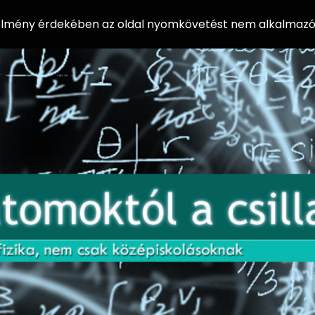
 élmény érdekében az oldal nyomkövetést nem alkalmazó 
AZ
Előadássorozat
AT
középiskolásoknak
OM
az ELTE
Természettudományi
OK
Kar Fizikai
Intézetében