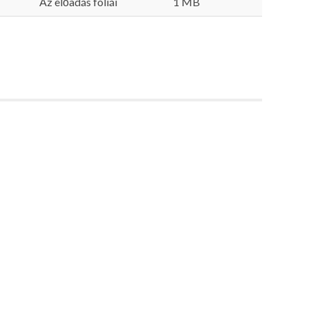
Az előadás fóliái
1 MB