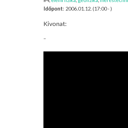
#4,
elemi fizika
,
geofizika
,
méréstechn
Időpont:
2006.01.12. (17:00 - )
Kivonat:
–