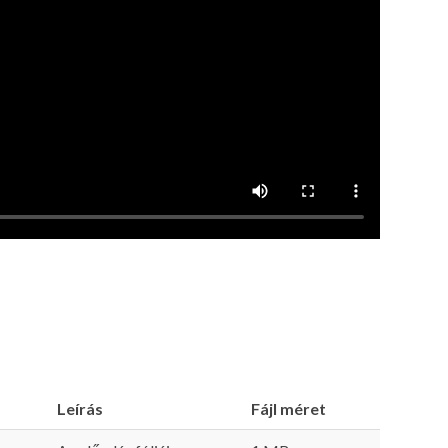
Leírás
Fájl méret