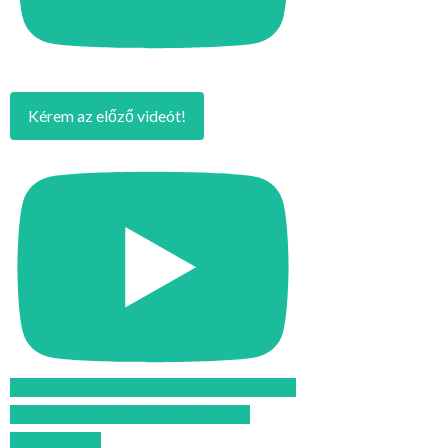
Kérem az előző videót!
Feliratkozom az Atomcsill youtube
csatornájára!