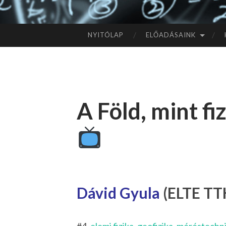
NYITÓLAP
ELŐADÁSAINK
TOVÁBB
A
TARTALOMHOZ
A Föld, mint fi
Dávid Gyula
(ELTE TTK