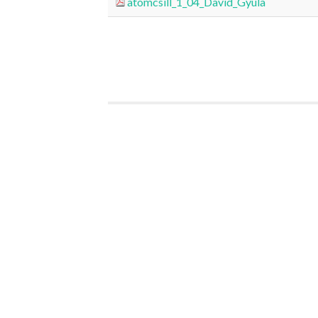
atomcsill_1_04_David_Gyula