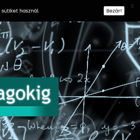
X
sütiket használ.
Bezár!