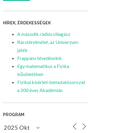
HÍREK, ÉRDEKESSÉGEK
A második rádiócsillagász
Rácstérelmélet, az Univerzum-
játék
Frappáns tévedéseink
Egy matematikus a Fizika
bűvöletében
Fizikai kísérleti bemutatósorozat
a 200 éves Akadémián
PROGRAM