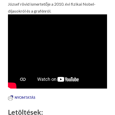
József rövid ismertetője a 2010. évi fizikai Nobel-
díjasokról és a grafénról.
NYOMTATÁS
Letöltések: