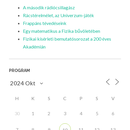
A második rádiócsillagász
Rácstérelmélet, az Univerzum-játék
Frappáns tévedéseink
Egy matematikus a Fizika bűvöletében
Fizikai kísérleti bemutatósorozat a 200 éves
Akadémián
PROGRAM
H
K
S
C
P
S
V
30
1
2
3
4
5
6
7
8
9
11
12
13
10