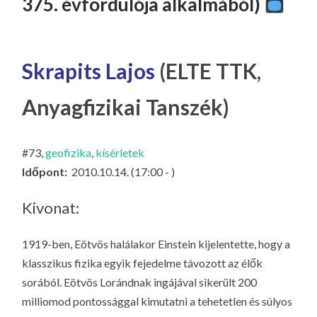
375. évfordulója alkalmából)
LA
G
O
Skrapits Lajos
(ELTE TTK,
KI
G
Anyagfizikai Tanszék)
#73,
geofizika
,
kísérletek
Időpont:
2010.10.14. (17:00 - )
Kivonat:
1919-ben, Eötvös halálakor Einstein kijelentette, hogy a
klasszikus fizika egyik fejedelme távozott az élők
sorából. Eötvös Lorándnak ingájával sikerült 200
milliomod pontossággal kimutatni a tehetetlen és súlyos