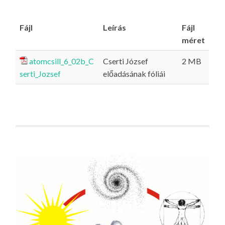
Fájl
Leírás
Fájl
méret
atomcsill_6_02b_C
Cserti József
2 MB
serti_Jozsef
előadásának fóliái