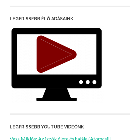
LEGFRISSEBB ÉLŐ ADÁSAINK
LEGFRISSEBB YOUTUBE VIDEÓNK
Vass Miklós: Az izzók élete és halála (Atomcsill