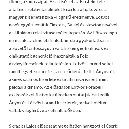
tömeg azonosságát. Ez a kísérlet az Einstein-féle
általános relativitáselmélet kísérleti alapköve és a
magyar kísérleti fizika világhírű eredménye. Eötvös
nevét együtt említik Einstein, Galilei és Newton nevével
az általános relativitáselmélet kapcsán. Az Eötvös-inga
nemcsak az elméleti fizikában, de a gyakorlatban is
alapvető fontosságúvá vált, hiszen geofizikusok és
olajkutatók generációi használták a Föld
ásványkincseinek felkutatására. Eötvös Loránd sokat
tanult egyetemi professzor-elődjétől, Jedlik Ányostól,
akinek számos kísérlete és találmánya ismert, mint
például a dinamó. Az előadáson Eötvös korabeli
eszközökkel, illetve kisfilmeken mutatjuk be Jedlik
Ányos és Eötvös Loránd kísérleteit, melyek méltán
váltak világhírűvé az elmúlt időkben.
Skrapits Lajos előadását megelőzően hangzott el Cserti