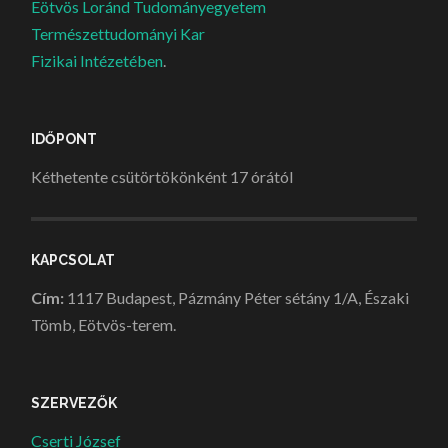
Eötvös Loránd Tudományegyetem
Természettudományi Kar
Fizikai Intézetében
.
IDŐPONT
Kéthetente csütörtökönként 17 órától
KAPCSOLAT
Cím:
1117 Budapest, Pázmány Péter sétány 1/A, Északi
Tömb, Eötvös-terem.
SZERVEZŐK
Cserti József