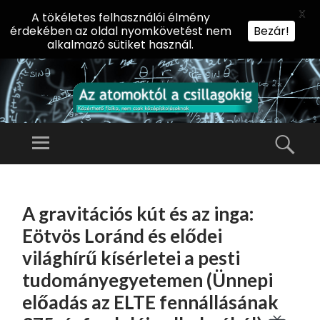
X
A tökéletes felhasználói élmény
érdekében az oldal nyomkövetést nem
Bezár!
alkalmazó sütiket használ.
AZ
AT
Menü
Kere
O
Előadássorozat
M
középiskolásoknak
TOVÁBB
O
A
az ELTE
A gravitációs kút és az inga:
KT
TARTALOMHOZ
Természettudományi
Ó
Eötvös Loránd és elődei
Kar Fizikai
L
világhírű kísérletei a pesti
Intézetében
A
tudományegyetemen (Ünnepi
CS
előadás az ELTE fennállásának
IL