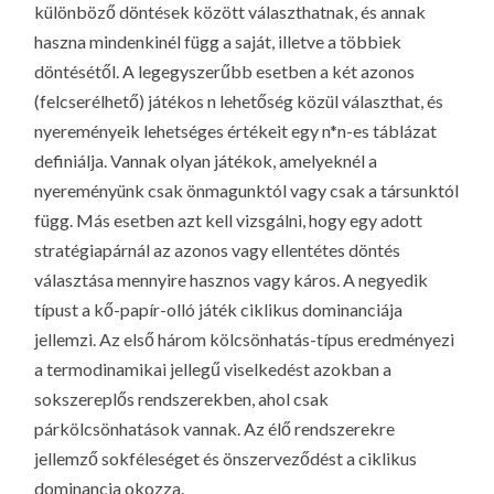
különböző döntések között választhatnak, és annak
haszna mindenkinél függ a saját, illetve a többiek
döntésétől. A legegyszerűbb esetben a két azonos
(felcserélhető) játékos n lehetőség közül választhat, és
nyereményeik lehetséges értékeit egy n*n-es táblázat
definiálja. Vannak olyan játékok, amelyeknél a
nyereményünk csak önmagunktól vagy csak a társunktól
függ. Más esetben azt kell vizsgálni, hogy egy adott
stratégiapárnál az azonos vagy ellentétes döntés
választása mennyire hasznos vagy káros. A negyedik
típust a kő-papír-olló játék ciklikus dominanciája
jellemzi. Az első három kölcsönhatás-típus eredményezi
a termodinamikai jellegű viselkedést azokban a
sokszereplős rendszerekben, ahol csak
párkölcsönhatások vannak. Az élő rendszerekre
jellemző sokféleséget és önszerveződést a ciklikus
dominancia okozza.