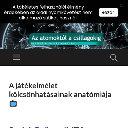
X
A tökéletes felhasználói élmény
érdekében az oldal nyomkövetést nem
Bezár!
alkalmazó sütiket használ.
AZ
AT
Menü
Kere
O
Előadássorozat
M
középiskolásoknak
TOVÁBB
O
A
az ELTE
A játékelmélet
KT
TARTALOMHOZ
Természettudományi
Ó
kölcsönhatásainak anatómiája
Kar Fizikai
L
Intézetében
A
CS
IL