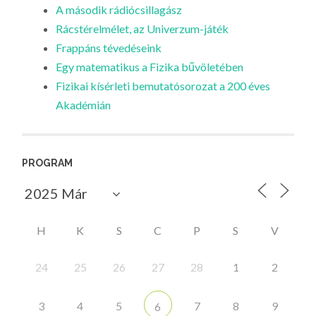
A második rádiócsillagász
Rácstérelmélet, az Univerzum-játék
Frappáns tévedéseink
Egy matematikus a Fizika bűvöletében
Fizikai kísérleti bemutatósorozat a 200 éves
Akadémián
PROGRAM
H
K
S
C
P
S
V
24
25
26
27
28
1
2
3
4
5
7
8
9
6