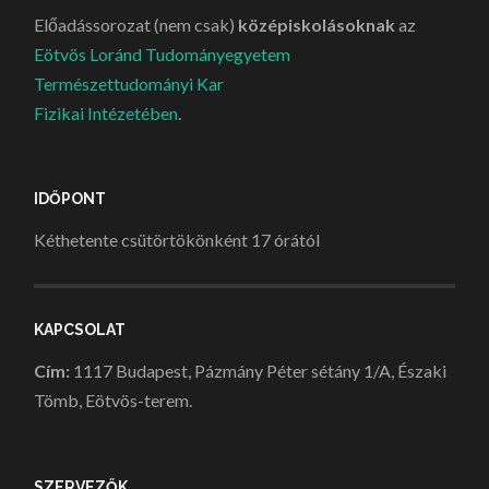
Előadássorozat (nem csak)
középiskolásoknak
az
Eötvös Loránd Tudományegyetem
Természettudományi Kar
Fizikai Intézetében
.
IDŐPONT
Kéthetente csütörtökönként 17 órától
KAPCSOLAT
Cím:
1117 Budapest, Pázmány Péter sétány 1/A, Északi
Tömb, Eötvös-terem.
SZERVEZŐK