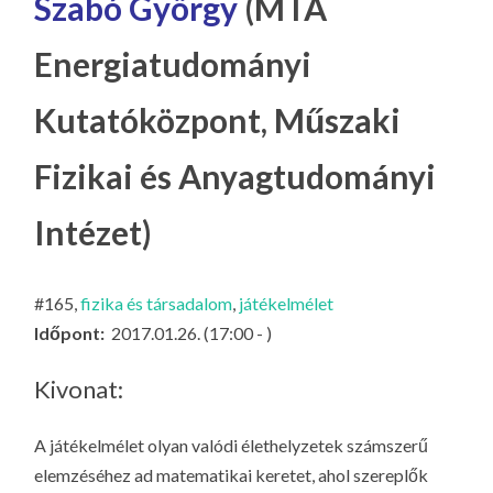
Szabó György
(MTA
LA
G
Energiatudományi
O
KI
Kutatóközpont, Műszaki
G
Fizikai és Anyagtudományi
Intézet)
#165,
fizika és társadalom
,
játékelmélet
Időpont:
2017.01.26. (17:00 - )
Kivonat:
A játékelmélet olyan valódi élethelyzetek számszerű
elemzéséhez ad matematikai keretet, ahol szereplők