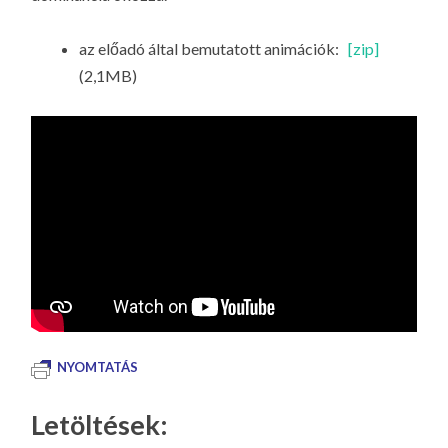
az előadó által bemutatott animációk:
[zip]
(2,1MB)
NYOMTATÁS
Letöltések: