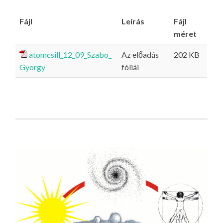
Fájl
Leírás
Fájl
méret
atomcsill_12_09_Szabo_
Az előadás
202 KB
Gyorgy
fóliái