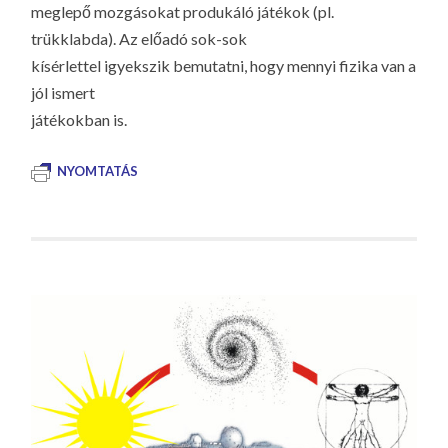
meglepő mozgásokat produkáló játékok (pl.
trükklabda). Az előadó sok-sok
kísérlettel igyekszik bemutatni, hogy mennyi fizika van a
jól ismert
játékokban is.
NYOMTATÁS