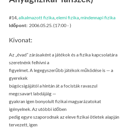
LA
G
#14,
alkalmazott fizika
,
elemi fizika
,
mindennapi fizika
O
Időpont:
2006.05.25. (17:00 - )
KI
G
Kivonat:
Az „évad” zárásaként a játékok és a fizika kapcsolatára
szeretnénk felhívni a
figyelmet. A legegyszerűbb játékok működése is — a
gyerekek
búgócsigájától a hintán át a focisták ravaszul
megcsavart labdájáig —
gyakran igen bonyolult fizikai magyarázatokat
igényelnek. Az utóbbi időben
pedig egyre szaporodnak az eleve fizikai ötletek alapján
tervezett, igen