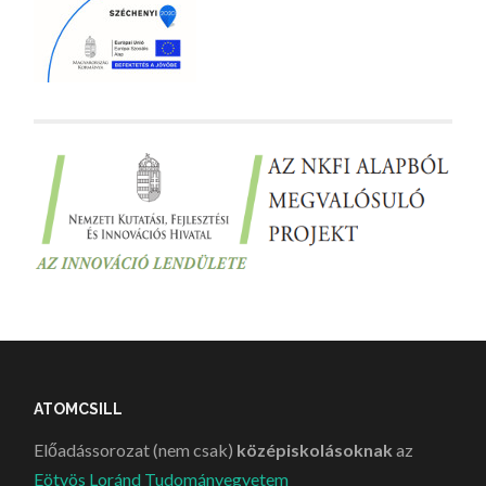
ATOMCSILL
Előadássorozat (nem csak)
középiskolásoknak
az
Eötvös Loránd Tudományegyetem