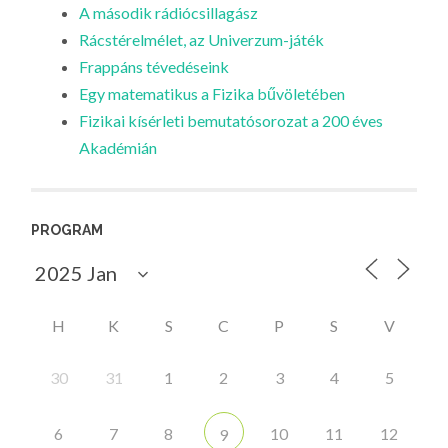
A második rádiócsillagász
Rácstérelmélet, az Univerzum-játék
Frappáns tévedéseink
Egy matematikus a Fizika bűvöletében
Fizikai kísérleti bemutatósorozat a 200 éves
Akadémián
PROGRAM
H
K
S
C
P
S
V
30
31
1
2
3
4
5
6
7
8
10
11
12
9