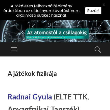
X
A tökéletes felhasználói élmény
érdekében az oldal nyomkövetést nem
Bezár!
alkalmazó sütiket használ.
AZ
AT
Menü
Kere
O
Előadássorozat
M
középiskolásoknak
TOVÁBB
O
A
az ELTE
A játékok fizikája
KT
TARTALOMHOZ
Természettudományi
Ó
Kar Fizikai
L
Intézetében
A
Radnai Gyula
(ELTE TTK,
CS
Anyagfizikai Tanszék)
IL