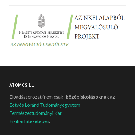
ATOMCSILL
Előadássorozat (nem csak)
középiskolásoknak
az
Eötvös Loránd Tudományegyetem
Természettudományi Kar
Fizikai Intézetében
.