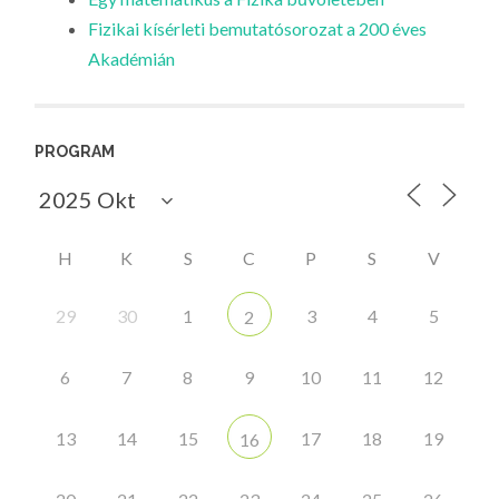
Fizikai kísérleti bemutatósorozat a 200 éves
Akadémián
PROGRAM
H
K
S
C
P
S
V
29
30
1
3
4
5
2
6
7
8
9
10
11
12
13
14
15
17
18
19
16