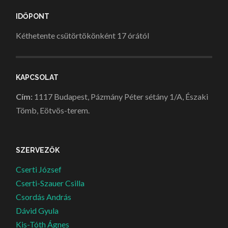
IDŐPONT
Kéthetente csütörtökönként 17 órától
KAPCSOLAT
Cím:
1117 Budapest, Pázmány Péter sétány 1/A, Északi
Tömb, Eötvös-terem.
SZERVEZŐK
Cserti József
Cserti-Szauer Csilla
Csordás András
Dávid Gyula
Kis-Tóth Ágnes