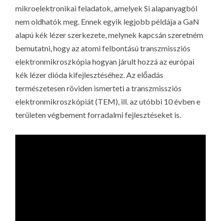
mikroelektronikai feladatok, amelyek Si alapanyagból
nem oldhatók meg. Ennek egyik legjobb példája a GaN
alapú kék lézer szerkezete, melynek kapcsán szeretném
bemutatni, hogy az atomi felbontású transzmissziós
elektronmikroszkópia hogyan járult hozzá az európai
kék lézer dióda kifejlesztéséhez. Az előadás
természetesen röviden ismerteti a transzmissziós
elektronmikroszkópiát (TEM), ill. az utóbbi 10 évben e
területen végbement forradalmi fejlesztéseket is.