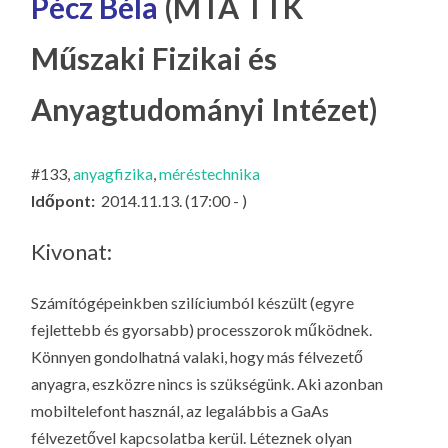
Pécz Béla
(MTA TTK
LA
G
Műszaki Fizikai és
O
KI
Anyagtudományi Intézet)
G
#133,
anyagfizika
,
méréstechnika
Időpont:
2014.11.13. (17:00 - )
Kivonat:
Számítógépeinkben szilíciumból készült (egyre
fejlettebb és gyorsabb) processzorok működnek.
Könnyen gondolhatná valaki, hogy más félvezető
anyagra, eszközre nincs is szükségünk. Aki azonban
mobiltelefont használ, az legalábbis a GaAs
félvezetővel kapcsolatba kerül. Léteznek olyan