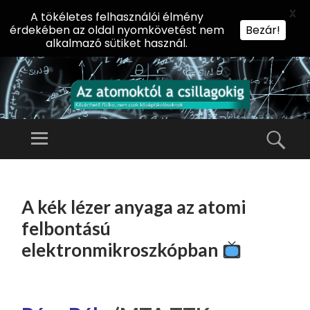
X
A tökéletes felhasználói élmény
érdekében az oldal nyomkövetést nem
Bezár!
alkalmazó sütiket használ.
AZ
AT
Menü
Kere
O
Előadássorozat
M
középiskolásoknak
TOVÁBB
O
A
az ELTE
A kék lézer anyaga az atomi
KT
TARTALOMHOZ
Természettudományi
Ó
felbontású
Kar Fizikai
L
elektronmikroszkópban
Intézetében
A
CS
IL