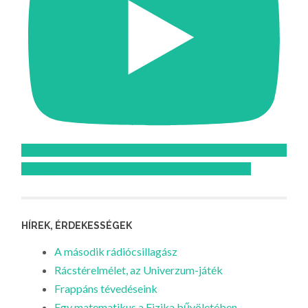
Feliratkozom az Atomcsill youtube csatornájára!
HÍREK, ÉRDEKESSÉGEK
A második rádiócsillagász
Rácstérelmélet, az Univerzum-játék
Frappáns tévedéseink
Egy matematikus a Fizika bűvöletében