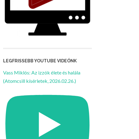
LEGFRISSEBB YOUTUBE VIDEÓNK
Vass Miklós: Az izzók élete és halála
(Atomcsill kísérletek, 2026.02.26.)