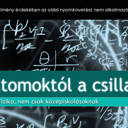
 élmény érdekében az oldal nyomkövetést nem alkalmazó 
AZ
Előadássorozat
AT
középiskolásoknak
OM
az ELTE
Természettudományi
OK
Kar Fizikai
Intézetében