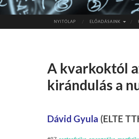
NYITÓLAP
ELŐADÁSAINK
TOVÁBB
A
TARTALOMHOZ
A kvarkoktól 
kirándulás a n
Dávid Gyula
(ELTE TTK