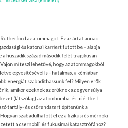
a
,
részecskefizika (elméleti)
 Rutherford az atommagot. Ez az ártatlannak
zdasági és katonai karriert futott be – alapja
e a huszadik század második felét tragikusan
Vajon mi teszi lehetővé, hogy az atommagokból
lletve egyesítésével is – hatalmas, a kémiában
b energiát szabadíthassunk fel? Milyen erők
ténik, amikor ezeknek az erőknek az egyensúlya
ezet (látszólag) az atombomba, és miért kell
azó tartály- és csőrendszert építenünk a
ogyan szabadulhatott el ez a fizikusi és mérnöki
etett a csernobili és fukusimai katasztrófához?