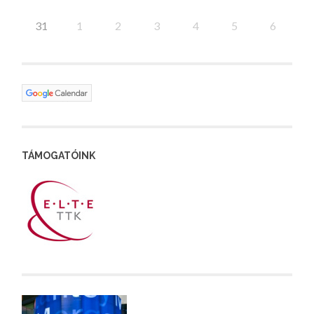
31
1
2
3
4
5
6
TÁMOGATÓINK