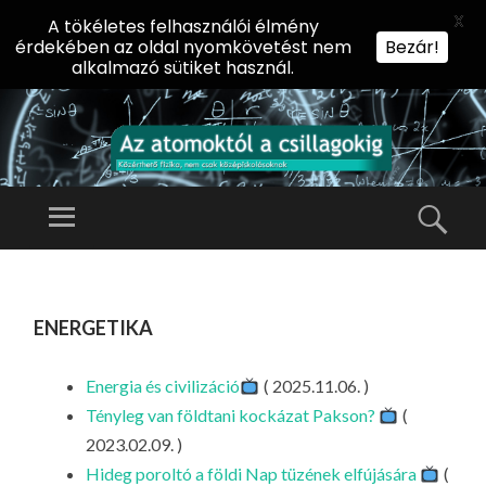
X
A tökéletes felhasználói élmény
érdekében az oldal nyomkövetést nem
Bezár!
alkalmazó sütiket használ.
AZ
AT
Menü
Kere
O
Előadássorozat
M
középiskolásoknak
TOVÁBB
O
A
az ELTE
energetika
KT
TARTALOMHOZ
Természettudományi
Ó
Kar Fizikai
L
Energia és civilizáció
( 2025.11.06. )
Intézetében
A
Tényleg van földtani kockázat Pakson?
(
CS
2023.02.09. )
IL
Hideg poroltó a földi Nap tüzének elfújására
(