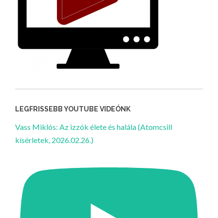
LEGFRISSEBB YOUTUBE VIDEÓNK
Vass Miklós: Az izzók élete és halála (Atomcsill
kísérletek, 2026.02.26.)