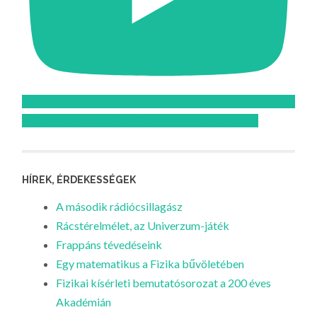
Feliratkozom az Atomcsill youtube csatornájára!
HÍREK, ÉRDEKESSÉGEK
A második rádiócsillagász
Rácstérelmélet, az Univerzum-játék
Frappáns tévedéseink
Egy matematikus a Fizika bűvöletében
Fizikai kísérleti bemutatósorozat a 200 éves
Akadémián