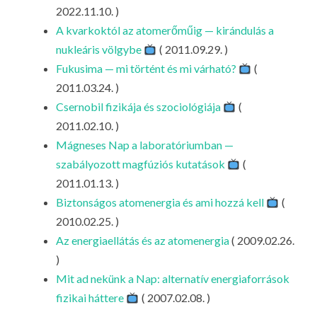
LA
2022.11.10. )
A kvarkoktól az atomerőműig — kirándulás a
G
nukleáris völgybe
( 2011.09.29. )
O
Fukusima — mi történt és mi várható?
(
KI
2011.03.24. )
G
Csernobil fizikája és szociológiája
(
2011.02.10. )
Mágneses Nap a laboratóriumban —
szabályozott magfúziós kutatások
(
2011.01.13. )
Biztonságos atomenergia és ami hozzá kell
(
2010.02.25. )
Az energiaellátás és az atomenergia
( 2009.02.26.
)
Mit ad nekünk a Nap: alternatív energiaforrások
fizikai háttere
( 2007.02.08. )