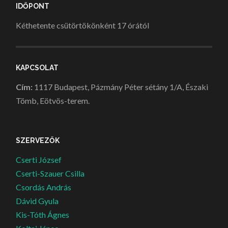
IDŐPONT
Kéthetente csütörtökönként 17 órától
KAPCSOLAT
Cím:
1117 Budapest, Pázmány Péter sétány 1/A, Északi
Tömb, Eötvös-terem.
SZERVEZŐK
Cserti József
Cserti-Szauer Csilla
Csordás András
Dávid Gyula
Kis-Tóth Ágnes