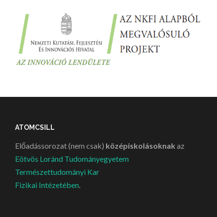
ATOMCSILL
Előadássorozat (nem csak)
középiskolásoknak
az
Eötvös Loránd Tudományegyetem
Természettudományi Kar
Fizikai Intézetében
.