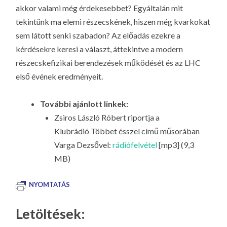
akkor valami még érdekesebbet? Egyáltalán mit
tekintünk ma elemi részecskének, hiszen még kvarkokat
sem látott senki szabadon? Az előadás ezekre a
kérdésekre keresi a választ, áttekintve a modern
részecskefizikai berendezések működését és az LHC
első évének eredményeit.
További ajánlott linkek:
Zsiros László Róbert riportja a
Klubrádió
Többet ésszel
című műsorában
Varga Dezsővel:
rádiófelvétel
[mp3] (9,3
MB)
NYOMTATÁS
Letöltések: