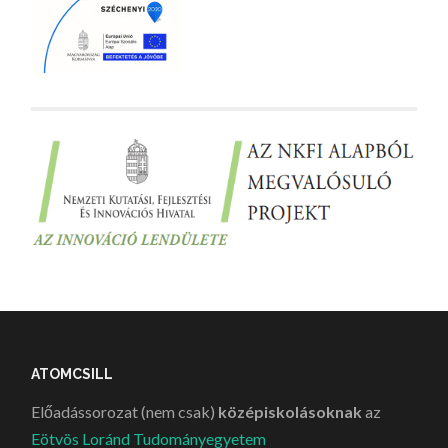
ATOMCSILL
Előadássorozat (nem csak)
középiskolásoknak
az
Eötvös Loránd Tudományegyetem