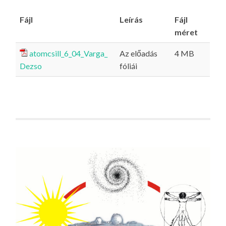
Fájl
Leírás
Fájl
méret
atomcsill_6_04_Varga_
Az előadás
4 MB
Dezso
fóliái