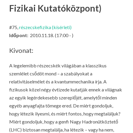
LA
Fizikai Kutatóközpont)
G
O
#75,
részecskefizika (kísérleti)
KI
Időpont:
2010.11.18. (17:00 - )
G
Kivonat:
A legelemibb részecskék világában a klasszikus
szemlélet csődöt mond – a szabályokat a
relativitáselmélet és a kvantummechanika írja. A
fizikusok közel négy évtizede kutatják ennek a világnak
az egyik legérdekesebb szereplőjét, amelytől minden
egyéb anyagfajta tömege ered. De miért gondoljuk,
hogy létezik ilyesmi, és miért fontos, hogy megtaláljuk?
Miért gondoljuk, hogy a genfi Nagy Hadronütköztető
(LHC) biztosan megtalálja, ha létezik – vagy ha nem,