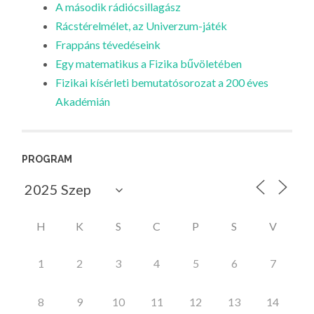
A második rádiócsillagász
Rácstérelmélet, az Univerzum-játék
Frappáns tévedéseink
Egy matematikus a Fizika bűvöletében
Fizikai kísérleti bemutatósorozat a 200 éves
Akadémián
PROGRAM
H
K
S
C
P
S
V
1
2
3
4
5
6
7
8
9
10
11
12
13
14