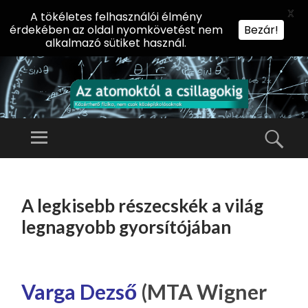
X
A tökéletes felhasználói élmény
érdekében az oldal nyomkövetést nem
Bezár!
alkalmazó sütiket használ.
AZ
AT
Menü
Kere
O
Előadássorozat
M
középiskolásoknak
TOVÁBB
O
A
az ELTE
A legkisebb részecskék a világ
KT
TARTALOMHOZ
Természettudományi
Ó
legnagyobb gyorsítójában
Kar Fizikai
L
Intézetében
A
CS
Varga Dezső
(MTA Wigner
IL