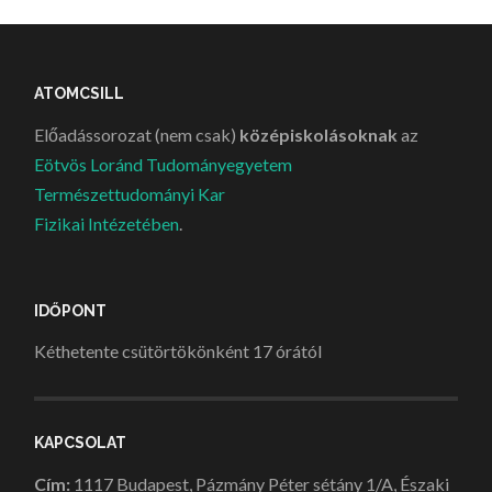
ATOMCSILL
Előadássorozat (nem csak)
középiskolásoknak
az
Eötvös Loránd Tudományegyetem
Természettudományi Kar
Fizikai Intézetében
.
IDŐPONT
Kéthetente csütörtökönként 17 órától
KAPCSOLAT
Cím:
1117 Budapest, Pázmány Péter sétány 1/A, Északi