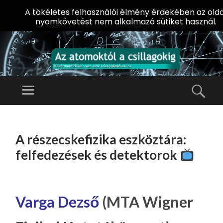
A tökéletes felhasználói élmény érdekében az olda
nyomkövetést nem alkalmazó sütiket használ.
AZ
AT
Menü
Kere
O
Előadássorozat
M
középiskolásoknak
TOVÁBB
O
A
az ELTE
A részecskefizika eszköztára:
KT
TARTALOMHOZ
Természettudományi
Ó
felfedezések és detektorok
Kar Fizikai
L
Intézetében
A
CS
Varga Dezső
(MTA Wigner
IL