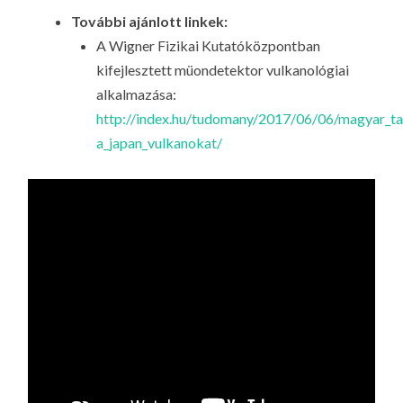
További ajánlott linkek:
A Wigner Fizikai Kutatóközpontban
kifejlesztett müondetektor vulkanológiai
alkalmazása:
http://index.hu/tudomany/2017/06/06/magyar_ta
a_japan_vulkanokat/