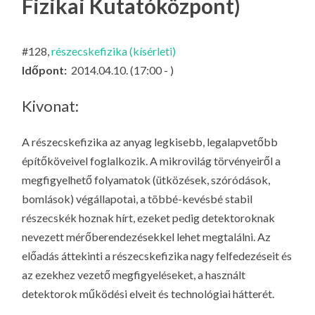
LA
Fizikai Kutatóközpont)
G
O
#128,
részecskefizika (kísérleti)
KI
Időpont:
2014.04.10. (17:00 - )
G
Kivonat:
A részecskefizika az anyag legkisebb, legalapvetőbb
építőköveivel foglalkozik. A mikrovilág törvényeiről a
megfigyelhető folyamatok (ütközések, szóródások,
bomlások) végállapotai, a többé-kevésbé stabil
részecskék hoznak hírt, ezeket pedig detektoroknak
nevezett mérőberendezésekkel lehet megtalálni. Az
előadás áttekinti a részecskefizika nagy felfedezéseit és
az ezekhez vezető megfigyeléseket, a használt
detektorok működési elveit és technológiai hátterét.