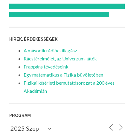
Feliratkozom az Atomcsill youtube csatornájára!
HÍREK, ÉRDEKESSÉGEK
A második rádiócsillagász
Rácstérelmélet, az Univerzum-játék
Frappáns tévedéseink
Egy matematikus a Fizika bűvöletében
Fizikai kísérleti bemutatósorozat a 200 éves
Akadémián
PROGRAM