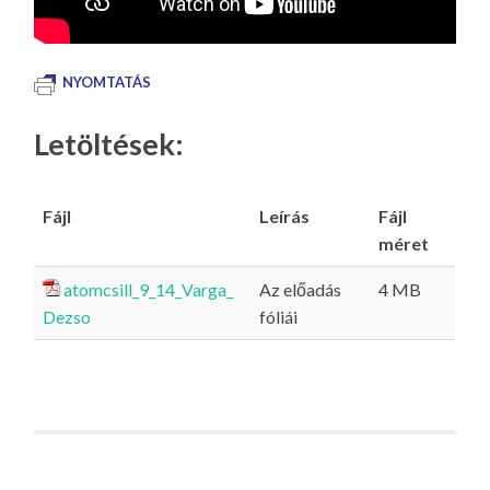
NYOMTATÁS
Letöltések:
Fájl
Leírás
Fájl
méret
atomcsill_9_14_Varga_
Az előadás
4 MB
Dezso
fóliái