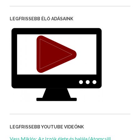
LEGFRISSEBB ÉLŐ ADÁSAINK
LEGFRISSEBB YOUTUBE VIDEÓNK
Vass Miklós: Az izzók élete és halála (Atomcsill