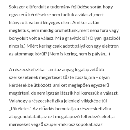
Sokszor előfordult a tudomány fejlődése során, hogy
egyszerű kérdésekre nem tudtuk a választ, mert
hiányzott valami lényeges elem. Amikor aztán
megleltük, nem mindig örülhettünk, mert néha fura vagy
bonyolult volt a válasz. Mi a gravitáció? (Olyan igazából
nincs is.) Miért kering csak adott pályákon egy elektron
az atommag körül? (Nem is kering, nem is pályán…)
A részecskefizika – ami az anyag legalapvetőbb
szerkezetének megértését tűzte zászlójára – olyan
kérdésekbe ütközött, amiket meglepően egyszerű
megérteni, de nem igazán látszik hol keressük a választ.
Valahogy a részecskefizika jelenlegi világképe túl
„tökéletes”. Az előadás bemutatja a részecskefizika
alapgondolatait, az ezt megalapozó felfedezéseket, a
méréseket végző szuper-mikroszkópokat azaz