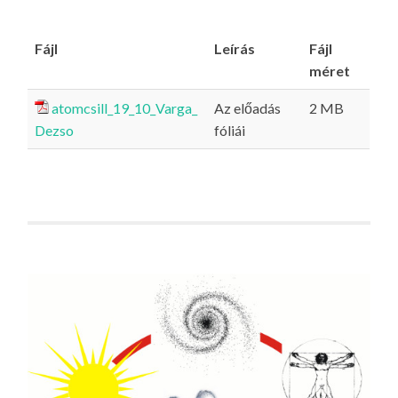
Fájl
Leírás
Fájl
méret
atomcsill_19_10_Varga_
Az előadás
2 MB
Dezso
fóliái