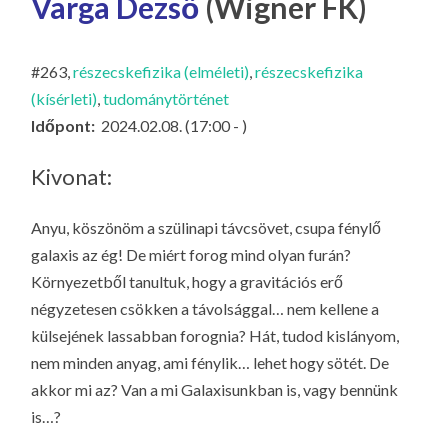
Varga Dezső
(Wigner FK)
LA
G
O
#263,
részecskefizika (elméleti)
,
részecskefizika
(kísérleti)
,
tudománytörténet
KI
Időpont:
2024.02.08. (17:00 - )
G
Kivonat:
Anyu, köszönöm a szülinapi távcsövet, csupa fénylő
galaxis az ég! De miért forog mind olyan furán?
Környezetből tanultuk, hogy a gravitációs erő
négyzetesen csökken a távolsággal… nem kellene a
külsejének lassabban forognia? Hát, tudod kislányom,
nem minden anyag, ami fénylik… lehet hogy sötét. De
akkor mi az? Van a mi Galaxisunkban is, vagy bennünk
is…?