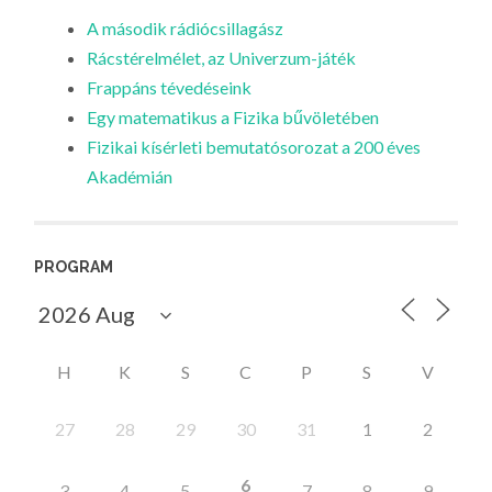
A második rádiócsillagász
Rácstérelmélet, az Univerzum-játék
Frappáns tévedéseink
Egy matematikus a Fizika bűvöletében
Fizikai kísérleti bemutatósorozat a 200 éves
Akadémián
PROGRAM
H
K
S
C
P
S
V
27
28
29
30
31
1
2
6
3
4
5
7
8
9