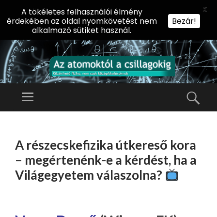
X
A tökéletes felhasználói élmény
érdekében az oldal nyomkövetést nem
Bezár!
alkalmazó sütiket használ.
AZ
AT
Menü
Kere
O
Előadássorozat
M
középiskolásoknak
TOVÁBB
O
A
az ELTE
A részecskefizika útkereső kora
KT
TARTALOMHOZ
Természettudományi
Ó
– megértenénk-e a kérdést, ha a
Kar Fizikai
L
Világegyetem válaszolna?
Intézetében
A
CS
IL