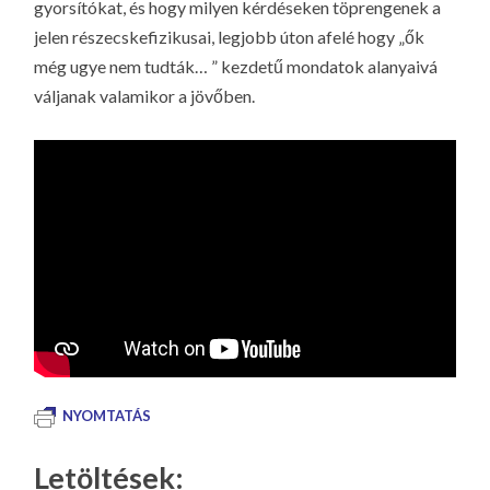
gyorsítókat, és hogy milyen kérdéseken töprengenek a
jelen részecskefizikusai, legjobb úton afelé hogy „ők
még ugye nem tudták… ” kezdetű mondatok alanyaivá
váljanak valamikor a jövőben.
NYOMTATÁS
Letöltések: