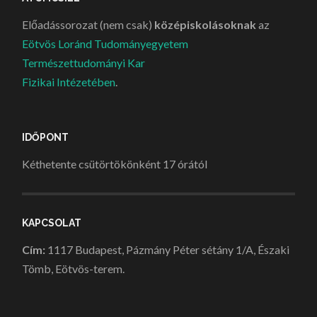
Előadássorozat (nem csak)
középiskolásoknak
az
Eötvös Loránd Tudományegyetem
Természettudományi Kar
Fizikai Intézetében
.
IDŐPONT
Kéthetente csütörtökönként 17 órától
KAPCSOLAT
Cím:
1117 Budapest, Pázmány Péter sétány 1/A, Északi
Tömb, Eötvös-terem.