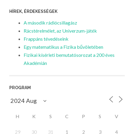
HÍREK, ÉRDEKESSÉGEK
A második rádiócsillagász
Rácstérelmélet, az Univerzum-játék
Frappáns tévedéseink
Egy matematikus a Fizika bűvöletében
Fizikai kísérleti bemutatósorozat a 200 éves
Akadémián
PROGRAM
H
K
S
C
P
S
V
29
30
31
1
2
3
4