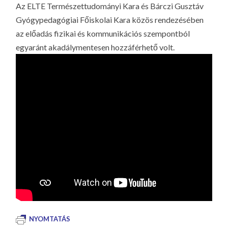
Az ELTE Természettudományi Kara és Bárczi Gusztáv
Gyógypedagógiai Főiskolai Kara közös rendezésében
az előadás fizikai és kommunikációs szempontból
egyaránt akadálymentesen hozzáférhető volt.
NYOMTATÁS