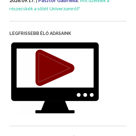
2026.09.17.
|
Pásztor Gabriella
:
Mit üzennek a
részecskék a sötét Univerzumról?
LEGFRISSEBB ÉLŐ ADÁSAINK