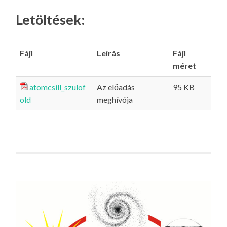
Letöltések:
Fájl
Leírás
Fájl
méret
atomcsill_szulof
Az előadás
95 KB
old
meghívója