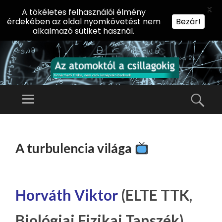
X
A tökéletes felhasználói élmény
érdekében az oldal nyomkövetést nem
Bezár!
alkalmazó sütiket használ.
AZ
AT
Menü
Kere
O
Előadássorozat
M
középiskolásoknak
TOVÁBB
O
A
az ELTE
A turbulencia világa
KT
TARTALOMHOZ
Természettudományi
Ó
Kar Fizikai
L
Intézetében
A
Horváth Viktor
(ELTE TTK,
CS
Biológiai Fizikai Tanszék)
IL