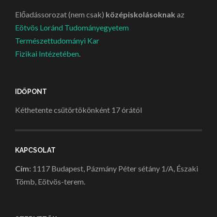
Előadássorozat (nem csak)
középiskolásoknak
az
Eötvös Loránd Tudományegyetem
Természettudományi Kar
Fizikai Intézetében
.
IDŐPONT
Kéthetente csütörtökönként 17 órától
KAPCSOLAT
Cím:
1117 Budapest, Pázmány Péter sétány 1/A, Északi
Tömb, Eötvös-terem.