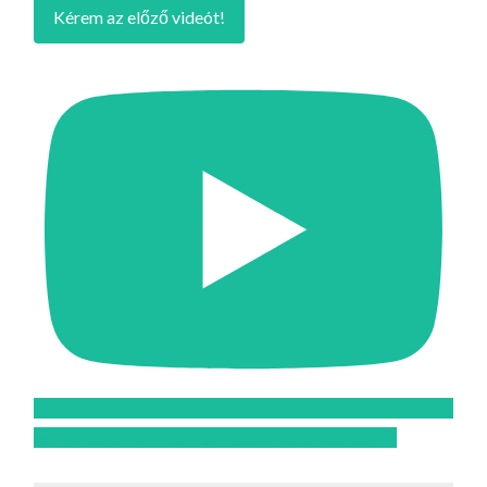
Kérem az előző videót!
Feliratkozom az Atomcsill youtube csatornájára!