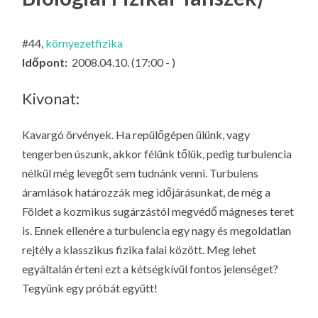
LA
G
#44,
környezetfizika
O
Időpont:
2008.04.10. (17:00 - )
KI
G
Kivonat:
Kavargó örvények. Ha repülőgépen ülünk, vagy
tengerben úszunk, akkor félünk tőlük, pedig turbulencia
nélkül még levegőt sem tudnánk venni. Turbulens
áramlások határozzák meg időjárásunkat, de még a
Földet a kozmikus sugárzástól megvédő mágneses teret
is. Ennek ellenére a turbulencia egy nagy és megoldatlan
rejtély a klasszikus fizika falai között. Meg lehet
egyáltalán érteni ezt a kétségkívül fontos jelenséget?
Tegyünk egy próbát együtt!