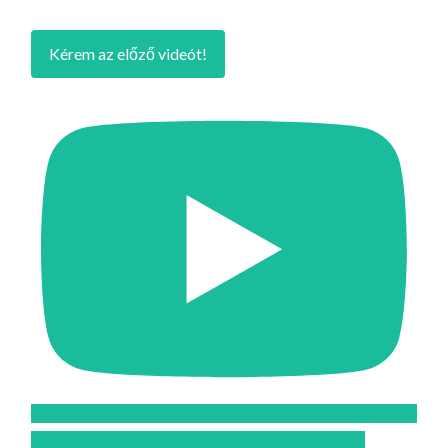
Kérem az előző videót!
Feliratkozom az Atomcsill youtube csatornájára!