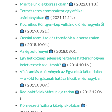
LA
Miért élünk jégkorszakban?
( 2022.01.13. )
Természetes atomreaktor egy afrikai
G
uránbányában
( 2021.11.11. )
O
Kozmikus Röntgen-kép vulkánokról és hegyekről
KI
( 2019.03.21. )
G
Óceáni áramlások és tornádók a laborasztalon
( 2018.10.04. )
Az égbolt fényei
( 2018.03.01. )
Egy hétköznapi jelenség rejtélyes háttere: hogyan
keletkeznek a villámok?
( 2014.10.16. )
Vízáramlás és örvények az Egyenlítő két oldalán
— a Föld forgásának hatása kicsiben és nagyban
( 2013.03.07. )
Radioaktív lakótársunk, a radon
( 2012.12.06.
)
Környezeti fizika a középiskolában
(
2009.04.16. )