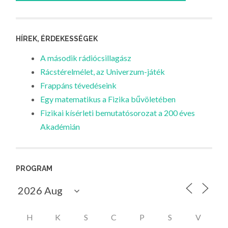
HÍREK, ÉRDEKESSÉGEK
A második rádiócsillagász
Rácstérelmélet, az Univerzum-játék
Frappáns tévedéseink
Egy matematikus a Fizika bűvöletében
Fizikai kísérleti bemutatósorozat a 200 éves
Akadémián
PROGRAM
H
K
S
C
P
S
V