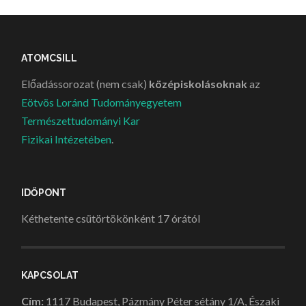
ATOMCSILL
Előadássorozat (nem csak)
középiskolásoknak
az
Eötvös Loránd Tudományegyetem
Természettudományi Kar
Fizikai Intézetében
.
IDŐPONT
Kéthetente csütörtökönként 17 órától
KAPCSOLAT
Cím:
1117 Budapest, Pázmány Péter sétány 1/A, Északi