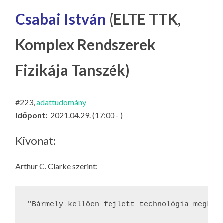
LA
Csabai István
(ELTE TTK,
G
O
Komplex Rendszerek
KI
G
Fizikája Tanszék)
#223,
adattudomány
Időpont:
2021.04.29. (17:00 - )
Kivonat:
Arthur C. Clarke szerint:
"Bármely kellően fejlett technológia megkül