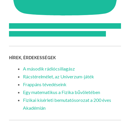
Feliratkozom az Atomcsill youtube csatornájára!
HÍREK, ÉRDEKESSÉGEK
A második rádiócsillagász
Rácstérelmélet, az Univerzum-játék
Frappáns tévedéseink
Egy matematikus a Fizika bűvöletében
Fizikai kísérleti bemutatósorozat a 200 éves
Akadémián