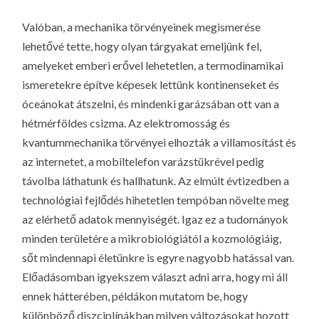
Valóban, a mechanika törvényeinek megismerése
lehetővé tette, hogy olyan tárgyakat emeljünk fel,
amelyeket emberi erővel lehetetlen, a termodinamikai
ismeretekre építve képesek lettünk kontinenseket és
óceánokat átszelni, és mindenki garázsában ott van a
hétmérföldes csizma. Az elektromosság és
kvantummechanika törvényei elhozták a villamosítást és
az internetet, a mobiltelefon varázstükrével pedig
távolba láthatunk és hallhatunk. Az elmúlt évtizedben a
technológiai fejlődés hihetetlen tempóban növelte meg
az elérhető adatok mennyiségét. Igaz ez a tudományok
minden területére a mikrobiológiától a kozmológiáig,
sőt mindennapi életünkre is egyre nagyobb hatással van.
Előadásomban igyekszem választ adni arra, hogy mi áll
ennek hátterében, példákon mutatom be, hogy
különböző diszciplínákban milyen változásokat hozott