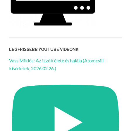
LEGFRISSEBB YOUTUBE VIDEÓNK
Vass Miklós: Az izzók élete és halála (Atomcsill
kísérletek, 2026.02.26.)