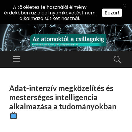
X
A tökéletes felhasználói élmény
érdekében az oldal nyomkövetést nem
Bezár!
alkalmazó sütiket használ.
AZ
AT
Menü
Kere
O
Előadássorozat
M
középiskolásoknak
TOVÁBB
O
A
az ELTE
Adat-intenzív megközelítés és
KT
TARTALOMHOZ
Természettudományi
Ó
mesterséges intelligencia
Kar Fizikai
L
alkalmazása a tudományokban
Intézetében
A
CS
IL