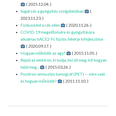
LA
( 2025.12.04. )
Sugárzás a gyógyítás szolgálatában
(
G
2023.11.23. )
O
Fizikusként a rák ellen
( 2020.11.26. )
KI
COVID-19 megelőzésére és gyógyítására
G
alkalmas hACE2-Fc fúziós fehérje kifejlesztése
( 2020.09.17. )
Hogyan működik az agy?
( 2015.11.05. )
Repül az elektron, ki tudja, hol áll meg, kit hogyan
talál meg...
( 2015.03.26. )
Pozitron-emissziós tomográf (PET) — mire való
és hogyan működik?
( 2011.11.10. )