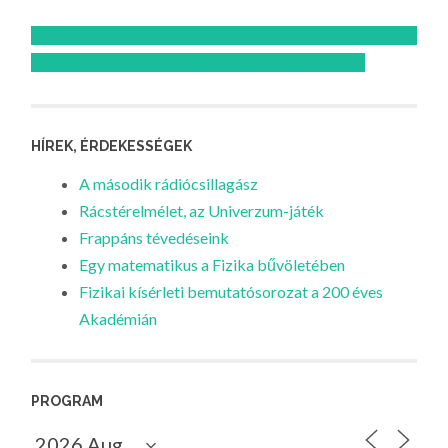
Feliratkozom az Atomcsill youtube csatornájára!
HÍREK, ÉRDEKESSÉGEK
A második rádiócsillagász
Rácstérelmélet, az Univerzum-játék
Frappáns tévedéseink
Egy matematikus a Fizika bűvöletében
Fizikai kísérleti bemutatósorozat a 200 éves
Akadémián
PROGRAM