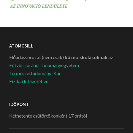
ATOMCSILL
Előadássorozat (nem csak)
középiskolásoknak
az
Eötvös Loránd Tudományegyetem
Természettudományi Kar
Fizikai Intézetében
.
IDŐPONT
Kéthetente csütörtökönként 17 órától