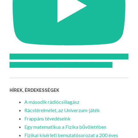
Feliratkozom az Atomcsill youtube csatornájára!
HÍREK, ÉRDEKESSÉGEK
A második rádiócsillagász
Rácstérelmélet, az Univerzum-játék
Frappáns tévedéseink
Egy matematikus a Fizika bűvöletében
Fizikai kísérleti bemutatósorozat a 200 éves