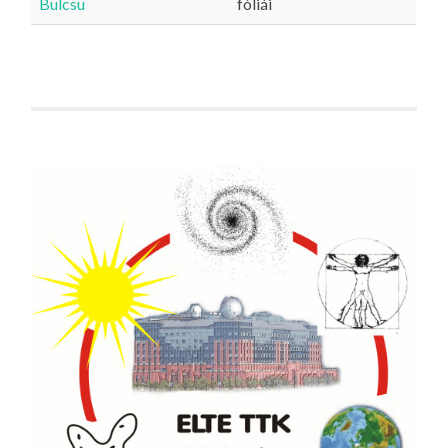
Bulcsu
fóliái