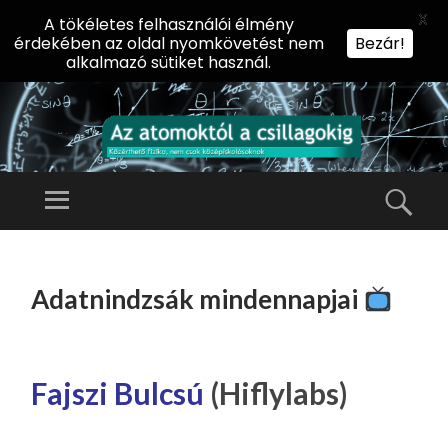
X
A tökéletes felhasználói élmény
érdekében az oldal nyomkövetést nem
Bezár!
alkalmazó sütiket használ.
AZ
AT
Menü
Kere
O
Előadássorozat
M
középiskolásoknak
TOVÁBB
O
A
az ELTE
Adatnindzsák mindennapjai
KT
TARTALOMHOZ
Természettudományi
Ó
Kar Fizikai
L
Intézetében
A
Fajszi Bulcsú
(Hiflylabs)
CS
IL