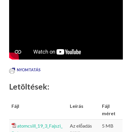
NYOMTATÁS
Letöltések:
Fájl
Leírás
Fájl
méret
atomcsill_19_3_Fajszi_
Az előadás
5 MB