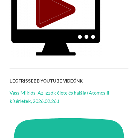
LEGFRISSEBB YOUTUBE VIDEÓNK
Vass Miklós: Az izzók élete és halála (Atomcsill
kísérletek, 2026.02.26.)