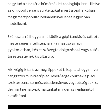
hogy tud a piaci ár a hőmérséklet analógiája lenni, illetve
az oligopol versenystratégiákat miért a biofizikában
megismert populációdinamikával lehet legjobban
modellezni.
Szó lesz arról hogyan működik a gépi tanulás és célzott
mesterséges intelligencia alkalmazása a napi
gyakorlatban, kép és szövegfeldolgozásnál, vagy autók
töréstesztjének kiváltására.
Aki végig kitart, az még tippeket is kaphat, hogy milyen
hangzatos munkaerőpiaci lehetőségek várnak a piaci
szektorban a természettudományos végzettségűekre,
de miért ne hagyjuk magunkat minden szirénhangtól
elcsábítani…