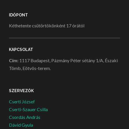
IDŐPONT
Kéthetente csütörtökönként 17 órától
KAPCSOLAT
Cím:
1117 Budapest, Pázmány Péter sétány 1/A, Északi
Tömb, Eötvös-terem.
SZERVEZŐK
Cserti József
Cserti-Szauer Csilla
Csordás András
Dávid Gyula