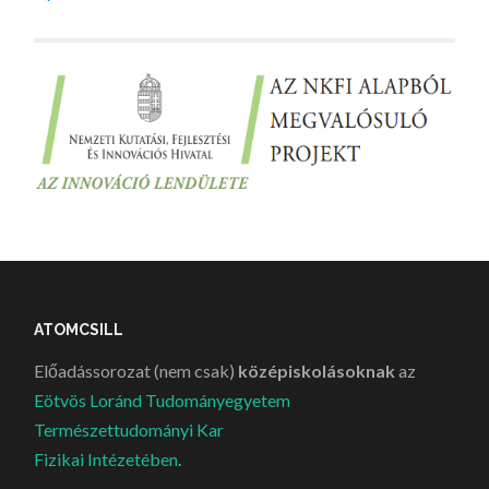
ATOMCSILL
Előadássorozat (nem csak)
középiskolásoknak
az
Eötvös Loránd Tudományegyetem
Természettudományi Kar
Fizikai Intézetében
.