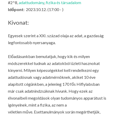
#2^8,
adattudomány
,
fizika és társadalom
LA
Időpont:
2023.10.12. (17:00 - )
G
O
Kivonat:
KI
G
Egyesek szerint a XXI. század olaja az adat, a gazdaság
legfontosabb nyersanyaga.
Előadásunkban bemutatjuk, hogy kik és milyen
módszerekkel tudnak az adatokból üzleti hasznokat
kinyerni. Milyen képességekkel kell rendelkezni egy
adattudósnak vagy adatmérnöknek, akiket 10 éve
alapított cégünkben, a jelenleg 170 fős Hiflylabsban
már csak adatnindzsáknak hívunk. Hogy ezek az
élvonalbeli megoldások olyan tudományos apparátust is
igényelnek, mint a fizika, az nem a
véletlen műve. Esettanulmányok során megérthetjük,