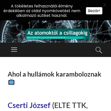
X
A tökéletes felhasználói élmény
érdekében az oldal nyomkövetést nem
Bezár!
alkalmazó sütiket használ.
AZ
AT
Menü
Kere
O
Előadássorozat
M
középiskolásoknak
TOVÁBB
O
A
az ELTE
Ahol a hullámok karamboloznak
KT
TARTALOMHOZ
Természettudományi
Ó
Kar Fizikai
L
Intézetében
A
CS
Cserti József
(ELTE TTK,
IL