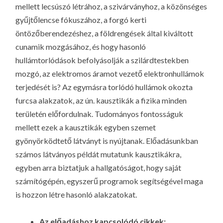
mellett lecsúszó létrához, a szivárványhoz, a közönséges
gyűjtőlencse fókuszához, a forgó kerti
öntözőberendezéshez, a földrengések által kiváltott
cunamik mozgásához, és hogy hasonló
hullámtorlódások befolyásolják a szilárdtestekben
mozgó, az elektromos áramot vezető elektronhullámok
terjedését is? Az egymásra torlódó hullámok okozta
furcsa alakzatok, az ún. kausztikák a fizika minden
területén előfordulnak. Tudományos fontosságuk
mellett ezek a kausztikák egyben szemet
gyönyörködtető látványt is nyújtanak. Előadásunkban
számos látványos példát mutatunk kausztikákra,
egyben arra biztatjuk a hallgatóságot, hogy saját
számítógépén, egyszerű programok segítségével maga
is hozzon létre hasonló alakzatokat.
Az előadáshoz kapcsolódó cikkek: