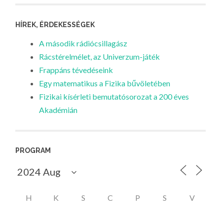
HÍREK, ÉRDEKESSÉGEK
A második rádiócsillagász
Rácstérelmélet, az Univerzum-játék
Frappáns tévedéseink
Egy matematikus a Fizika bűvöletében
Fizikai kísérleti bemutatósorozat a 200 éves
Akadémián
PROGRAM
H
K
S
C
P
S
V