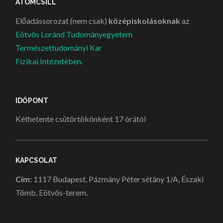
ATOMCSILL
Előadássorozat (nem csak)
középiskolásoknak
az
Eötvös Loránd Tudományegyetem
Természettudományi Kar
Fizikai Intézetében
.
IDŐPONT
Kéthetente csütörtökönként 17 órától
KAPCSOLAT
Cím:
1117 Budapest, Pázmány Péter sétány 1/A, Északi
Tömb, Eötvös-terem.