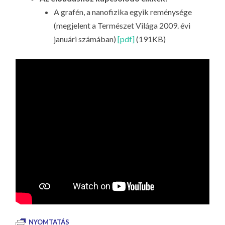
A grafén, a nanofizika egyik reménysége
(megjelent a Természet Világa 2009. évi
januári számában)
[pdf]
(191KB)
NYOMTATÁS