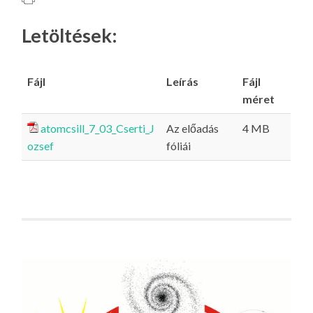
Letöltések:
Fájl
Leírás
Fájl
méret
atomcsill_7_03_Cserti_J
Az előadás
4 MB
ozsef
fóliái