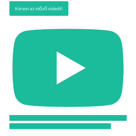
Kérem az előző videót!
Feliratkozom az Atomcsill youtube csatornájára!