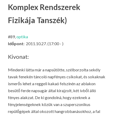
LA
Komplex Rendszerek
G
Fizikája Tanszék)
O
KI
G
#89,
optika
Időpont:
2011.10.27. (17:00 - )
Kivonat:
Mindenki látta már a napsütötte, szélborzolta sekély
tavak fenekén táncoló napfényes csíkokat, és sokaknak
ismerős lehet a reggeli kakaó felszínén az ablakon
besütő ferde napsugár által kirajzolt, két ívből álló
fényes alakzat. De ki gondolná, hogy ezeknek a
fényjelenségeknek közük van a szuperszonikus
repülőgépek által okozott hangrobbanásokhoz, a fal