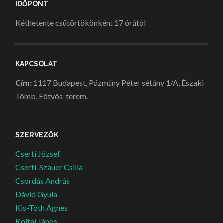
IDŐPONT
Kéthetente csütörtökönként 17 órától
KAPCSOLAT
Cím:
1117 Budapest, Pázmány Péter sétány 1/A, Északi
Tömb, Eötvös-terem.
SZERVEZŐK
Cserti József
Cserti-Szauer Csilla
Csordás András
Dávid Gyula
Kis-Tóth Ágnes
Koltai János