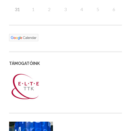
31
1
2
3
4
5
6
TÁMOGATÓINK