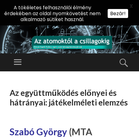
X
A tökéletes felhasználói élmény
érdekében az oldal nyomkövetést nem
Bezár!
alkalmazó sütiket használ.
AZ
AT
Menü
Kere
O
Előadássorozat
M
középiskolásoknak
TOVÁBB
O
A
az ELTE
Az együttműködés előnyei és
KT
TARTALOMHOZ
Természettudományi
Ó
hátrányai: játékelméleti elemzés
Kar Fizikai
L
Intézetében
A
CS
Szabó György
(MTA
IL