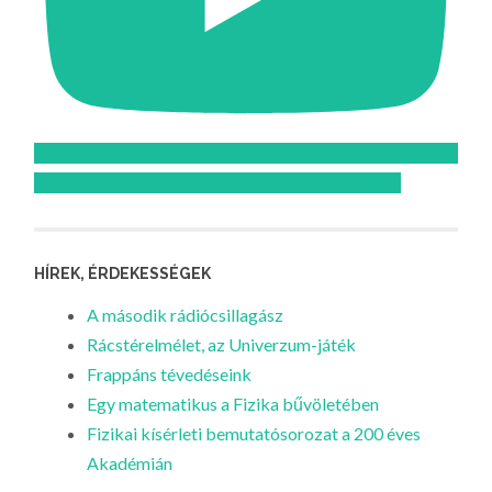
Feliratkozom az Atomcsill youtube csatornájára!
HÍREK, ÉRDEKESSÉGEK
A második rádiócsillagász
Rácstérelmélet, az Univerzum-játék
Frappáns tévedéseink
Egy matematikus a Fizika bűvöletében
Fizikai kísérleti bemutatósorozat a 200 éves
Akadémián