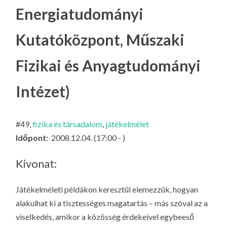
LA
Energiatudományi
G
Kutatóközpont, Műszaki
O
KI
Fizikai és Anyagtudományi
G
Intézet)
#49,
fizika és társadalom
,
játékelmélet
Időpont:
2008.12.04. (17:00 - )
Kivonat:
Játékelméleti példákon keresztül elemezzük, hogyan
alakulhat ki a tisztességes magatartás – más szóval az a
viselkedés, amikor a közösség érdekeivel egybeeső