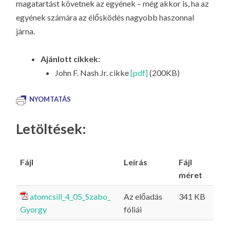
magatartást követnek az egyének – még akkor is, ha az
egyének számára az élősködés nagyobb haszonnal
járna.
Ajánlott cikkek:
John F. Nash Jr. cikke
[pdf]
(200KB)
NYOMTATÁS
Letöltések:
Fájl
Leírás
Fájl
méret
atomcsill_4_05_Szabo_
Az előadás
341 KB
Gyorgy
fóliái