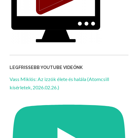
LEGFRISSEBB YOUTUBE VIDEÓNK
Vass Miklós: Az izzók élete és halála (Atomcsill
kísérletek, 2026.02.26.)