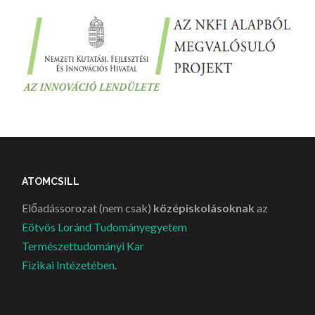
ATOMCSILL
Előadássorozat (nem csak)
középiskolásoknak
az
Eötvös Loránd Tudományegyetem
Természettudományi Kar
Fizikai Intézetében
.