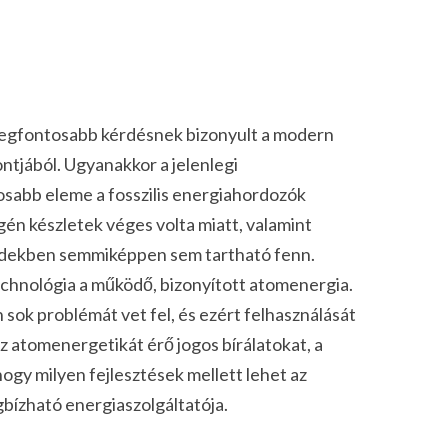
k legfontosabb kérdésnek bizonyult a modern
jából. Ugyanakkor a jelenlegi
osabb eleme a fosszilis energiahordozók
gén készletek véges volta miatt, valamint
zedekben semmiképpen sem tartható fenn.
echnológia a működő, bizonyított atomenergia.
sok problémát vet fel, és ezért felhasználását
az atomenergetikát érő jogos bírálatokat, a
hogy milyen fejlesztések mellett lehet az
gbízható energiaszolgáltatója.