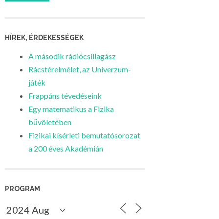
HÍREK, ÉRDEKESSÉGEK
A második rádiócsillagász
Rácstérelmélet, az Univerzum-
játék
Frappáns tévedéseink
Egy matematikus a Fizika
bűvöletében
Fizikai kísérleti bemutatósorozat
a 200 éves Akadémián
PROGRAM