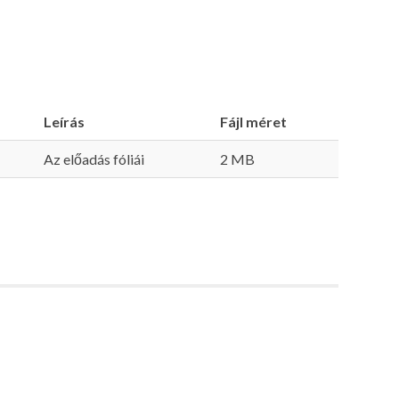
Leírás
Fájl méret
Az előadás fóliái
2 MB