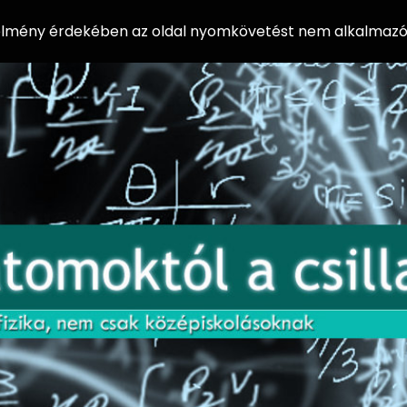
 élmény érdekében az oldal nyomkövetést nem alkalmazó 
AZ
Előadássorozat
AT
középiskolásoknak
OM
az ELTE
Természettudományi
OK
Kar Fizikai
Intézetében