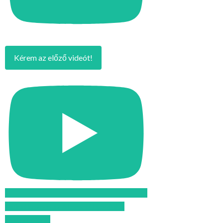
Kérem az előző videót!
Feliratkozom az Atomcsill youtube
csatornájára!