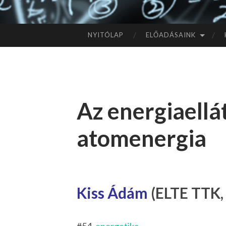
NYITÓLAP
ELŐADÁSAINK
TOVÁBB
A
TARTALOMHOZ
Az energiaellát
atomenergia
Kiss Ádám
(ELTE TTK,