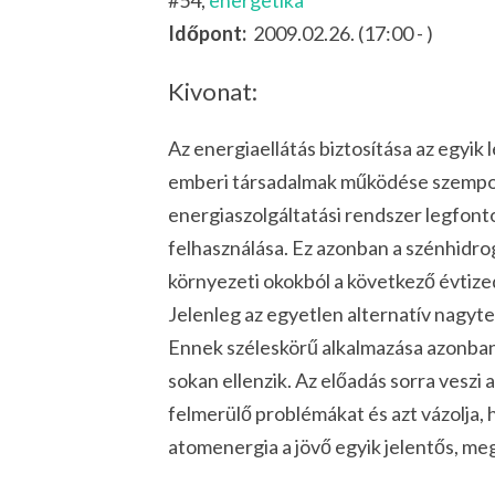
#54,
energetika
Időpont:
2009.02.26. (17:00 - )
Kivonat:
Az energiaellátás biztosítása az egyi
emberi társadalmak működése szempont
energiaszolgáltatási rendszer legfont
felhasználása. Ez azonban a szénhidro
környezeti okokból a következő évti
Jelenleg az egyetlen alternatív nagyt
Ennek széleskörű alkalmazása azonban 
sokan ellenzik. Az előadás sorra veszi 
felmerülő problémákat és azt vázolja, 
atomenergia a jövő egyik jelentős, me