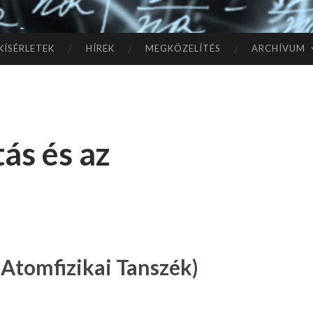
TÓ
L A
KÍSÉRLETEK
HÍREK
MEGKÖZELÍTÉS
ARCHÍVUM
CSI
LL
ás és az
AG
OK
IG
 Atomfizikai Tanszék)