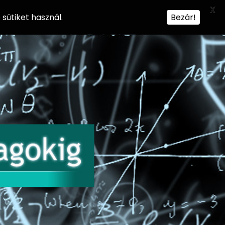
X
sütiket használ.
Bezár!