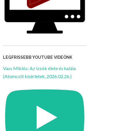
LEGFRISSEBB YOUTUBE VIDEÓNK
Vass Miklós: Az izzók élete és halála
(Atomcsill kísérletek, 2026.02.26.)