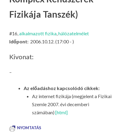
LA
Fizikája Tanszék)
G
O
KI
#16,
alkalmazott fizika
,
hálózatelmélet
G
Időpont:
2006.10.12. (17:00 - )
Kivonat:
–
Az előadáshoz kapcsolódó cikkek:
Az internet fizikája (megjelent a Fizikai
Szemle 2007. évi decemberi
számában)
[html]
NYOMTATÁS