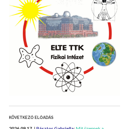
KÖVETKEZŐ ELŐADÁS
2026.09.17.
|
Pásztor Gabriella
:
Mit üzennek a