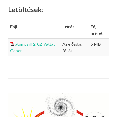
Letöltések:
Fájl
Leírás
Fájl
méret
atomcsill_2_02_Vattay_
Az előadás
5 MB
Gabor
fóliái