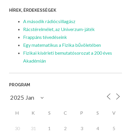
HÍREK, ÉRDEKESSÉGEK
A második rádiócsillagász
Rácstérelmélet, az Univerzum-játék
Frappáns tévedéseink
Egy matematikus a Fizika bűvöletében
Fizikai kísérleti bemutatósorozat a 200 éves
Akadémián
PROGRAM
H
K
S
C
P
S
V
30
31
1
2
3
4
5