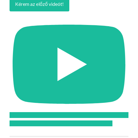
Kérem az előző videót!
Feliratkozom az Atomcsill youtube csatornájára!