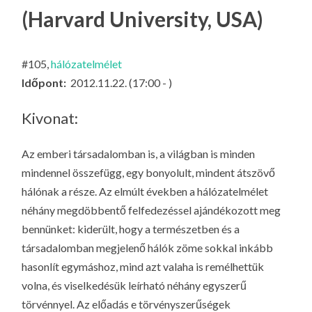
LA
(Harvard University, USA)
G
O
#105,
hálózatelmélet
KI
Időpont:
2012.11.22. (17:00 - )
G
Kivonat:
Az emberi társadalomban is, a világban is minden
mindennel összefügg, egy bonyolult, mindent átszövő
hálónak a része. Az elmúlt években a hálózatelmélet
néhány megdöbbentő felfedezéssel ajándékozott meg
bennünket: kiderült, hogy a természetben és a
társadalomban megjelenő hálók zöme sokkal inkább
hasonlít egymáshoz, mind azt valaha is remélhettük
volna, és viselkedésük leírható néhány egyszerű
törvénnyel. Az előadás e törvényszerűségek