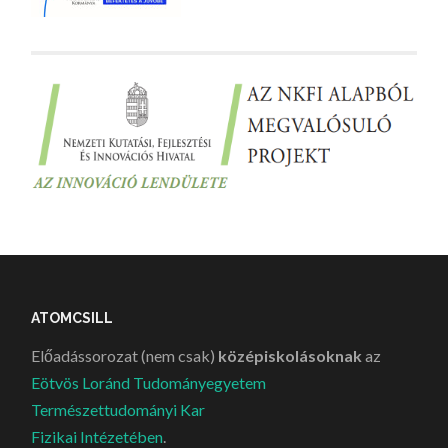
ATOMCSILL
Előadássorozat (nem csak)
középiskolásoknak
az
Eötvös Loránd Tudományegyetem
Természettudományi Kar
Fizikai Intézetében
.