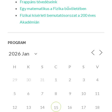
Frappáns tévedéseink
Egy matematikus a Fizika bűvöletében
Fizikai kísérleti bemutatósorozat a 200 éves
Akadémián
PROGRAM
H
K
S
C
P
S
V
29
30
31
1
2
3
4
5
6
7
8
9
10
11
12
13
14
16
17
18
15