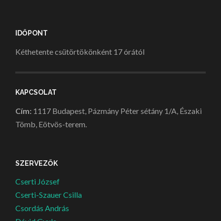
IDŐPONT
Kéthetente csütörtökönként 17 órától
KAPCSOLAT
Cím:
1117 Budapest, Pázmány Péter sétány 1/A, Északi
Tömb, Eötvös-terem.
SZERVEZŐK
Cserti József
Cserti-Szauer Csilla
Csordás András