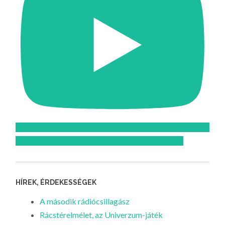
Feliratkozom az Atomcsill youtube csatornájára!
HÍREK, ÉRDEKESSÉGEK
A második rádiócsillagász
Rácstérelmélet, az Univerzum-játék