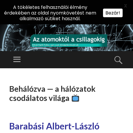
X
A tökéletes felhasználói élmény
érdekében az oldal nyomkövetést nem
Bezár!
alkalmazó sütiket használ.
AZ
AT
Menü
Kere
O
Előadássorozat
M
középiskolásoknak
TOVÁBB
O
A
az ELTE
Behálózva — a hálózatok
KT
TARTALOMHOZ
Természettudományi
Ó
csodálatos világa
Kar Fizikai
L
Intézetében
A
CS
Barabási Albert-László
IL