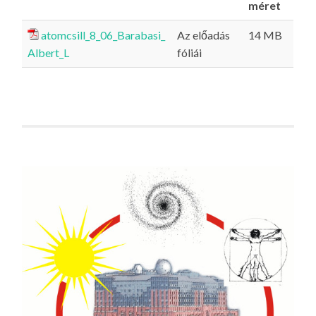
méret
atomcsill_8_06_Barabasi_
Az előadás
14 MB
Albert_L
fóliái