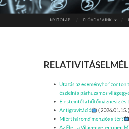
NYITÓLAP
ELŐADÁSAINK
TOVÁBB
A
TARTALOMHOZ
relativitáselmél
Utazás az eseményhorizonton tú
észlelni a párhuzamos világeg
Einsteintől a hűtőmágnesig és
Antigravitáció
( 2026.01.15. 
Miért háromdimenziós a tér?
Az Élet, a Világegyetem meg M