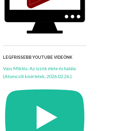
LEGFRISSEBB YOUTUBE VIDEÓNK
Vass Miklós: Az izzók élete és halála
(Atomcsill kísérletek, 2026.02.26.)