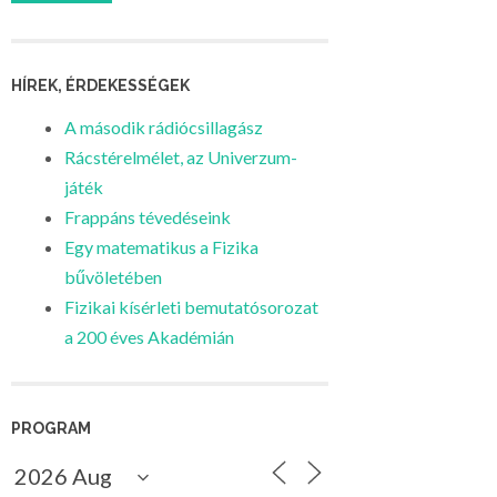
HÍREK, ÉRDEKESSÉGEK
A második rádiócsillagász
Rácstérelmélet, az Univerzum-
játék
Frappáns tévedéseink
Egy matematikus a Fizika
bűvöletében
Fizikai kísérleti bemutatósorozat
a 200 éves Akadémián
PROGRAM