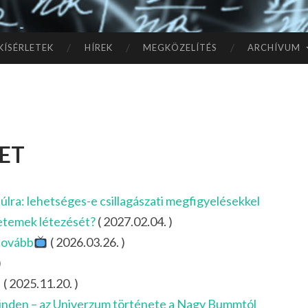
TÓ
L A
KÍSÉRLETEK
HÍREK
MEGKÖZELÍTÉS
ARCHÍVUM
CSI
LL
et
AG
OK
lra: lehetséges-e csillagászati megfigyelésekkel
IG
yetemek létezését?
( 2027.02.04. )
 tovább
( 2026.03.26. )
)
( 2025.11.20. )
inden – az Univerzum története a Nagy Bummtól