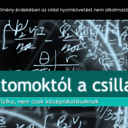
 élmény érdekében az oldal nyomkövetést nem alkalmazó 
AZ
Előadássorozat
AT
középiskolásoknak
OM
az ELTE
Természettudományi
OK
Kar Fizikai
Intézetében