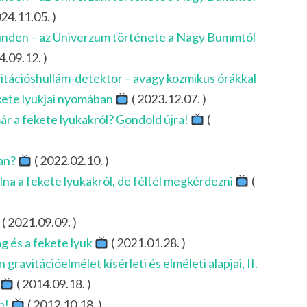
24.11.05. )
inden – az Univerzum története a Nagy Bummtól
4.09.12. )
itációshullám-detektor – avagy kozmikus órákkal
kete lyukjai nyomában
( 2023.12.07. )
r a fekete lyukakról? Gondold újra!
(
ban?
( 2022.02.10. )
lna a fekete lyukakról, de féltél megkérdezni
(
( 2021.09.09. )
ág és a fekete lyuk
( 2021.01.28. )
gravitációelmélet kísérleti és elméleti alapjai, II.
( 2014.09.18. )
n!
( 2012.10.18. )