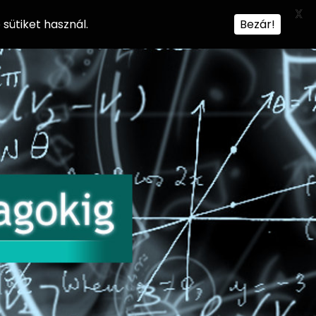
X
sütiket használ.
Bezár!