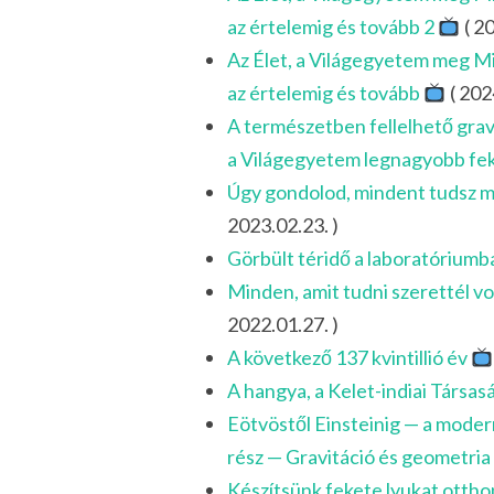
az értelemig és tovább 2
( 20
Az Élet, a Világegyetem meg M
az értelemig és tovább
( 202
A természetben fellelhető grav
a Világegyetem legnagyobb fe
Úgy gondolod, mindent tudsz má
2023.02.23. )
Görbült téridő a laboratórium
Minden, amit tudni szerettél vo
2022.01.27. )
A következő 137 kvintillió év
A hangya, a Kelet-indiai Társas
Eötvöstől Einsteinig — a modern 
rész — Gravitáció és geometria
Készítsünk fekete lyukat ottho