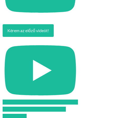
Kérem az előző videót!
Feliratkozom az Atomcsill youtube
csatornájára!