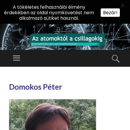
X
A tökéletes felhasználói élmény
érdekében az oldal nyomkövetést nem
Bezár!
alkalmazó sütiket használ.
AZ
AT
Menü
Kere
O
Előadássorozat
M
középiskolásoknak
TOVÁBB
O
A
az ELTE
Domokos Péter
KT
TARTALOMHOZ
Természettudományi
Ó
Kar Fizikai
L
Intézetében
A
CS
IL