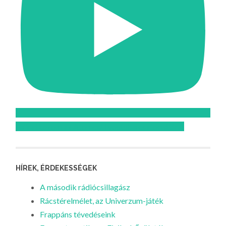
Feliratkozom az Atomcsill youtube csatornájára!
HÍREK, ÉRDEKESSÉGEK
A második rádiócsillagász
Rácstérelmélet, az Univerzum-játék
Frappáns tévedéseink