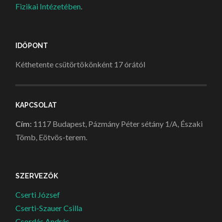
Fizikai Intézetében
.
IDŐPONT
Kéthetente csütörtökönként 17 órától
KAPCSOLAT
Cím:
1117 Budapest, Pázmány Péter sétány 1/A, Északi
Tömb, Eötvös-terem.
SZERVEZŐK
Cserti József
Cserti-Szauer Csilla
Csordás András