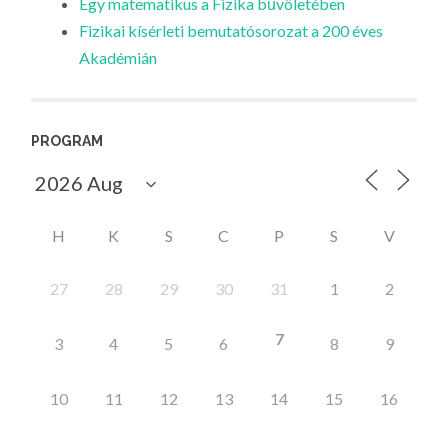
Egy matematikus a Fizika bűvöletében
Fizikai kísérleti bemutatósorozat a 200 éves
Akadémián
PROGRAM
H
K
S
C
P
S
V
27
28
29
30
31
1
2
7
3
4
5
6
8
9
10
11
12
13
14
15
16