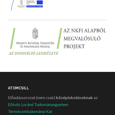
ATOMCSILL
Előadássorozat (nem csak)
középiskolásoknak
az
Eötvös Loránd Tudományegyetem
Természettudományi Kar