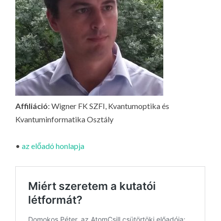
LA
G
O
KI
G
Affiliáció
: Wigner FK SZFI, Kvantumoptika és
Kvantuminformatika Osztály
•
az előadó honlapja